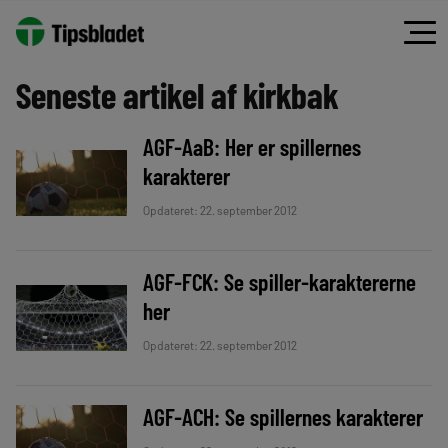
Seneste artikel af kirkbak
AGF-AaB: Her er spillernes
karakterer
Opdateret: 22. september 2012
AGF-FCK: Se spiller-karaktererne
her
Opdateret: 22. september 2012
AGF-ACH: Se spillernes karakterer