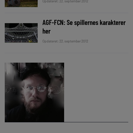
Opdateret: 22. september 2012
AGF-FCN: Se spillernes karakterer
her
Opdateret: 22. september 2012