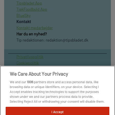
Tipsbladet App
TjekFoodbold App
BlueSky
Kontakt
Kontakt medarbejder
Har du en nyhed?
Tip redaktionen:
redaktion@tipsbladet.dk
Privatilvspolitik
Cookiepolitik
Publiceringspolitik
We Care About Your Privacy
Vilkår for brug af sitet
Spil ansvarligt
We and our
1006
partners store and access personal data, like
browsing data or unique identifiers, on your device. Selecting I
Administrer samtykke
Accept enables tracking technologies to support the purposes
Arkiv
shown under we and our partners process data to provide.
Om os
Selecting Reject All or withdrawing your consent will disable them.
Skribenter
If trackers are disabled, some content and ads you see may not be
as relevant to you. You can resurface this menu to change your
I Accept