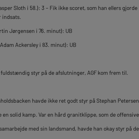
asper Sloth i 58.): 3 – Fik ikke scoret, som han ellers gjord
r indsats.
rtin Jørgensen i 76. minut): UB
 Adam Ackersley i 83. minut): UB
fuldstændig styr på de afslutninger, AGF kom frem til.
holdsbacken havde ikke ret godt styr på Stephan Petersen 
de en solid kamp. Var en hård granitklippe, som de offensive
 samarbejde med sin landsmand, havde han okay styr på de