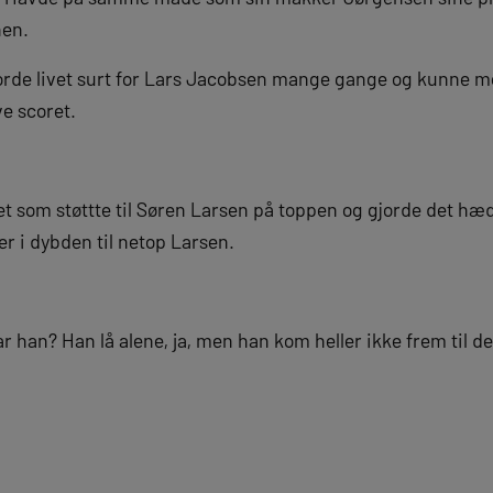
nen.
orde livet surt for Lars Jacobsen mange gange og kunne m
e scoret.
et som støttte til Søren Larsen på toppen og gjorde det hæ
r i dybden til netop Larsen.
r han? Han lå alene, ja, men han kom heller ikke frem til de