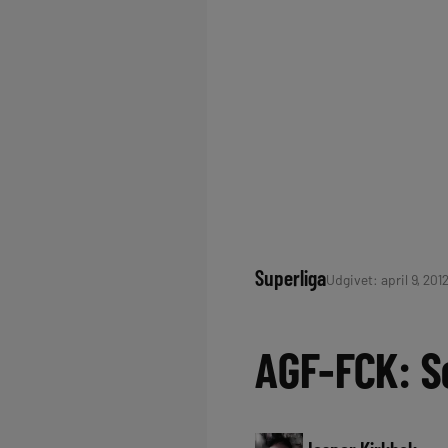
Superliga
Udgivet: april 9, 201
AGF-FCK: Se