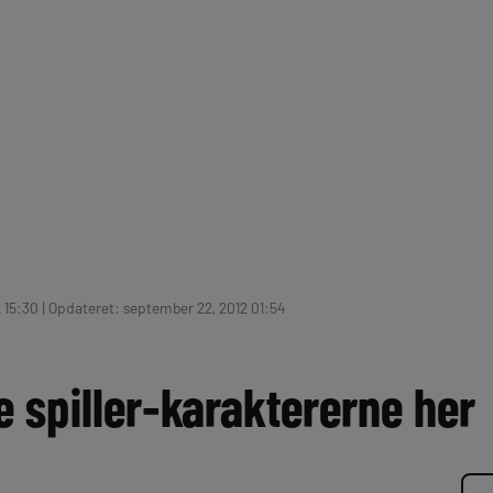
2 15:30 | Opdateret: september 22, 2012 01:54
 spiller-karaktererne her