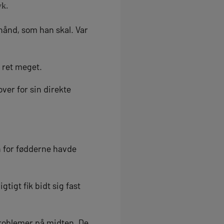
yk.
hånd, som han skal. Var
l ret meget.
ver for sin direkte
n for fødderne havde
tigt fik bidt sig fast
roblemer på midten. De