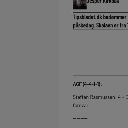
Jesper Kirkbak
Tipsbladet.dk bedømmer s
påskedag. Skalaen er fra 1 
AGF (4-4-1-1):
Steffen Rasmussen: 4 – Den 
forsvar.
————