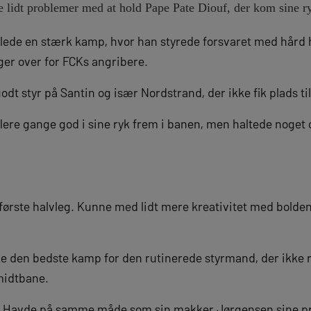
 lidt problemer med at hold Pape Pate Diouf, der kom sine r
illede en stærk kamp, hvor han styrede forsvaret med hård 
ger over for FCKs angribere.
dt styr på Santin og især Nordstrand, der ikke fik plads ti
lere gange god i sine ryk frem i banen, men haltede noget o
 første halvleg. Kunne med lidt mere kreativitet med bolde
e den bedste kamp for den rutinerede styrmand, der ikke rig
midtbane.
 – Havde på samme måde som sin makker Jørgensen sine p