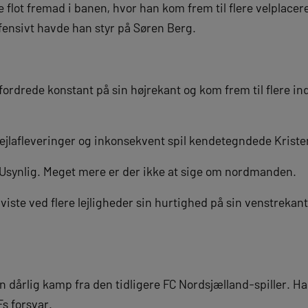
e flot fremad i banen, hvor han kom frem til flere velplacer
efensivt havde han styr på Søren Berg.
fordrede konstant på sin højrekant og kom frem til flere in
ejlafleveringer og inkonsekvent spil kendetegndede Krist
 Usynlig. Meget mere er der ikke at sige om nordmanden.
viste ved flere lejligheder sin hurtighed på sin venstrekan
 dårlig kamp fra den tidligere FC Nordsjælland-spiller. Ha
Fs forsvar.