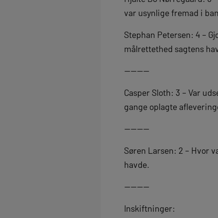
var usynlige fremad i ba
Stephan Petersen: 4 – Gj
målrettethed sagtens hav
————
Casper Sloth: 3 – Var uds
gange oplagte afleveringe
————
Søren Larsen: 2 – Hvor va
havde.
————
Inskiftninger: