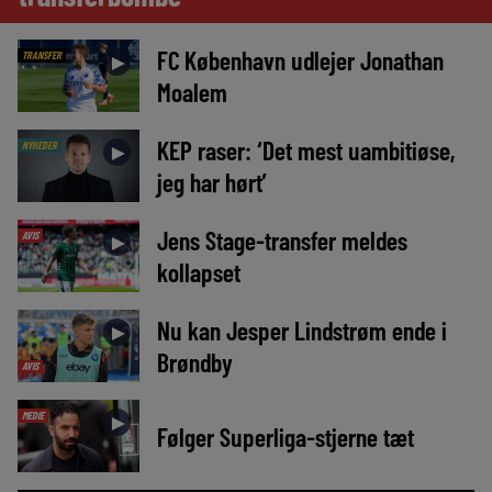
FC København udlejer Jonathan
TRANSFER
►
Moalem
KEP raser: ‘Det mest uambitiøse,
NYHEDER
►
jeg har hørt’
Jens Stage-transfer meldes
AVIS
►
kollapset
Nu kan Jesper Lindstrøm ende i
►
Brøndby
AVIS
MEDIE
►
Følger Superliga-stjerne tæt