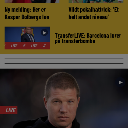
Ny melding: Her er
Vildt pokalhattrick: ‘Et
Kasper Dolbergs løn
helt andet niveau’
►
TransferLIVE: Barcelona lurer
på transferbombe
//
LIVE
//
LIVE
//
LIVE
//
LIVE
//
LIVE
//
LIVE
/
►
LIVE