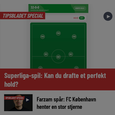
TIPSBLADET SPECIAL
►
Superliga-spil: Kan du drafte et perfekt
hold?
Farzam spår: FC København
TIPSBLADET SPECIAL
►
henter en stor stjerne