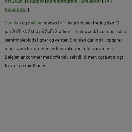
VM 2026
:
|
Grupper
|
Kampprogram
|
Simulator
|
TV
|
Resultater
|
Spanien
og
Belgien
mødes i
VM
-kvartfinalen fredag den 10.
juli 2026 kl. 21.00 på SoFi Stadium i Inglewood, hvor den sidste
semifinaleplads ligger og venter. Spanien går ind til opgøret
med stærk form, defensiv kontrol og en fuld trup, mens
Belgien ankommer med offensiv selvtillid, men også et tungt
fravær på midtbanen.