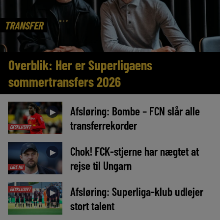
TRANSFER
Overblik: Her er Superligaens
sommertransfers 2026
Afsløring: Bombe – FCN slår alle
►
transferrekorder
EKSKLUSIVT
Chok! FCK-stjerne har nægtet at
►
rejse til Ungarn
LIGE NU
Afsløring: Superliga-klub udlejer
EKSKLUSIVT
►
stort talent