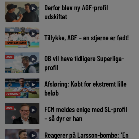
Derfor blev ny AGF-profil
►
udskiftet
►
Tillykke, AGF – en stjerne er født!
TIPSBLADETS DOM
OB vil have tidligere Superliga-
MEDIE
►
profil
Afsløring: Købt for ekstremt lille
►
beløb
EKSKLUSIVT
FCM meldes enige med SL-profil
MEDIE
►
– så dyr er han
Reagerer på Larsson-bombe: ‘En
►