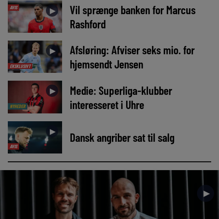
Vil sprænge banken for Marcus
AVIS
►
Rashford
Afsløring: Afviser seks mio. for
►
hjemsendt Jensen
EKSKLUSIVT
Medie: Superliga-klubber
►
interesseret i Uhre
NYHEDER
►
Dansk angriber sat til salg
AVIS
►