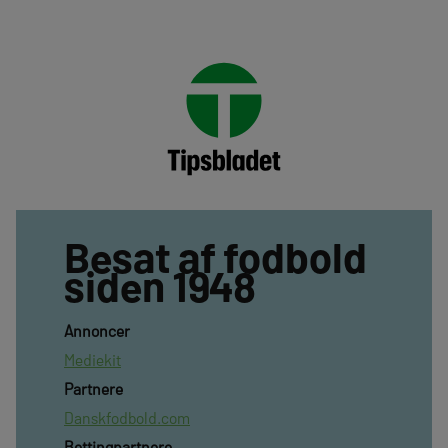
Besat af fodbold
siden 1948
Annoncer
Mediekit
Partnere
Danskfodbold.com
Bettingpartnere