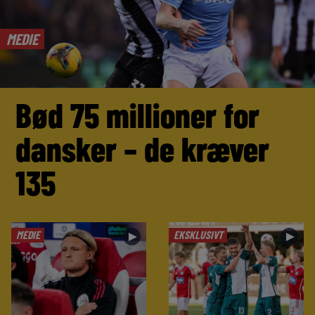
MEDIE
Bød 75 millioner for
dansker – de kræver
135
MEDIE
EKSKLUSIVT
►
►