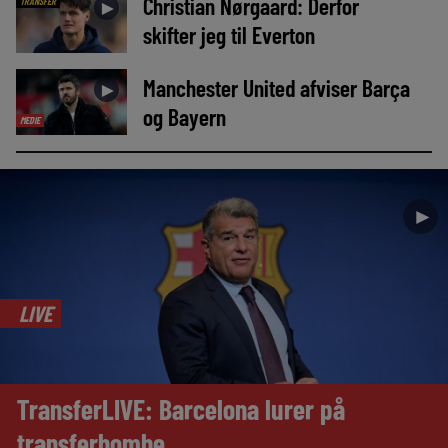
Christian Nørgaard: Derfor
TRANSFER
►
skifter jeg til Everton
Manchester United afviser Barça
►
og Bayern
MEDIE
►
LIVE
TransferLIVE: Barcelona lurer på
transferbombe