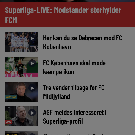
Superliga-LIVE: Modstander storhylder
FCM
Her kan du se Debrecen mod FC
►
København
FC København skal møde
►
kæmpe ikon
TOPNYHED
Tre vender tilbage for FC
►
Midtjylland
NYHEDER
AGF meldes interesseret i
►
Superliga-profil
AVIS