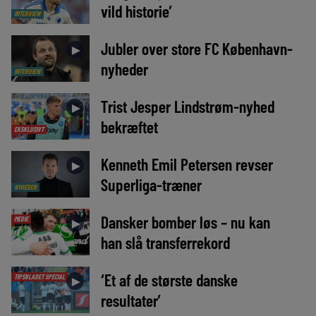
vild historie’
INTERVIEW
Jubler over store FC København-
►
nyheder
INTERVIEW
Trist Jesper Lindstrøm-nyhed
►
bekræftet
EKSKLUSIVT
Kenneth Emil Petersen revser
►
Superliga-træner
NYHEDER
Dansker bomber løs – nu kan
MEDIE
►
han slå transferrekord
‘Et af de største danske
TIPSBLADET SPECIAL
►
resultater’