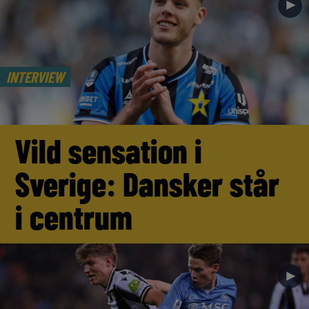
►
INTERVIEW
Vild sensation i
Sverige: Dansker står
i centrum
►