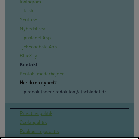
Instagram
TikTok
Youtube
Nyhedsbrev
Tipsbladet App
TjekFoodbold App
BlueSky
Kontakt
Kontakt medarbejder
Har du en nyhed?
Tip redaktionen:
redaktion@tipsbladet.dk
Privatilvspolitik
Cookiepolitik
Publiceringspolitik