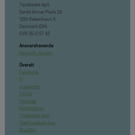
Tipsbladet ApS
Sankt Annæ Plads 28
1250 København K
Denmark (DK)
CVR 35 41 57 93
Ansvarshavende
Kenneth Jensen
Overalt
Facebook
X
Instagram
TikTok
Youtube
Nyhedsbrev
Tipsbladet App
TjekFoodbold App
BlueSky