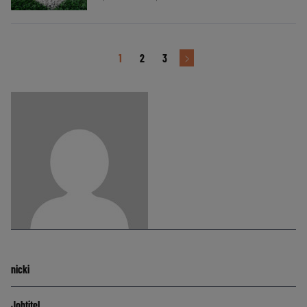
1
2
3
nicki
Jobtitel