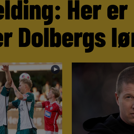
lding: Her er
r Dolbergs lø
►