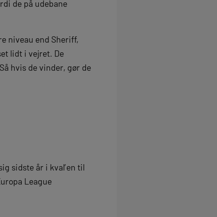
fordi de på udebane
e niveau end Sheriff,
 lidt i vejret. De
Så hvis de vinder, gør de
 sidste år i kval’en til
 Europa League