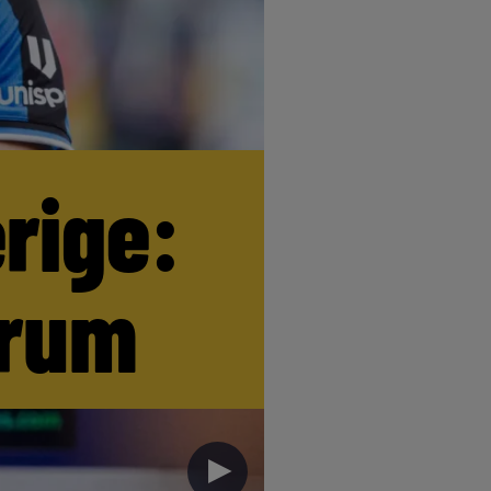
erige:
trum
►