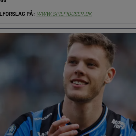
365
ILFORSLAG PÅ:
WWW.SPILFIDUSER.DK