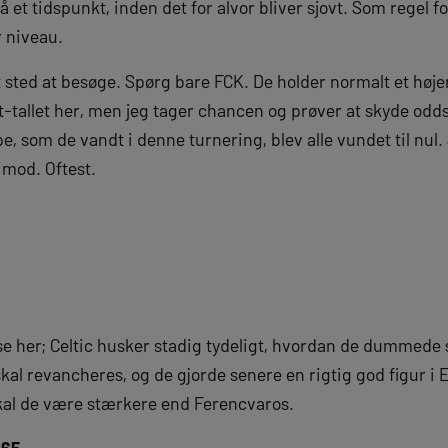
på et tidspunkt, inden det for alvor bliver sjovt. Som regel 
r niveau.
 sted at besøge. Spørg bare FCK. De holder normalt et højer
-tallet her, men jeg tager chancen og prøver at skyde oddset
som de vandt i denne turnering, blev alle vundet til nul. 
imod. Oftest.
 her; Celtic husker stadig tydeligt, hvordan de dummede sig
al revancheres, og de gjorde senere en rigtig god figur i
kal de være stærkere end Ferencvaros.