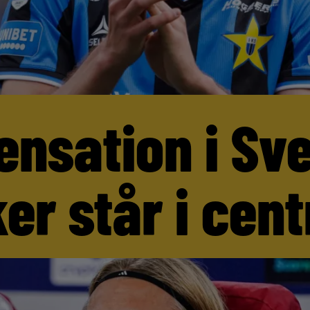
ensation i Sv
er står i cen