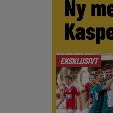
Ny me
Kaspe
EKSKLUSIVT