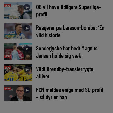
OB vil have tidligere Superliga-
MEDIE
►
profil
Reagerer på Larsson-bombe: ‘En
►
vild historie’
INTERVIEW
Sønderjyske har bedt Magnus
►
Jensen holde sig væk
MEDIE
Vildt Brøndby-transferrygte
MEDIE
►
aflivet
FCM meldes enige med SL-profil
MEDIE
►
– så dyr er han