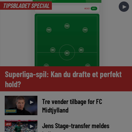
TIPSBLADET SPECIAL
►
Superliga-spil: Kan du drafte et perfekt
hold?
Tre vender tilbage for FC
►
Midtjylland
NYHEDER
Jens Stage-transfer meldes
AVIS
►