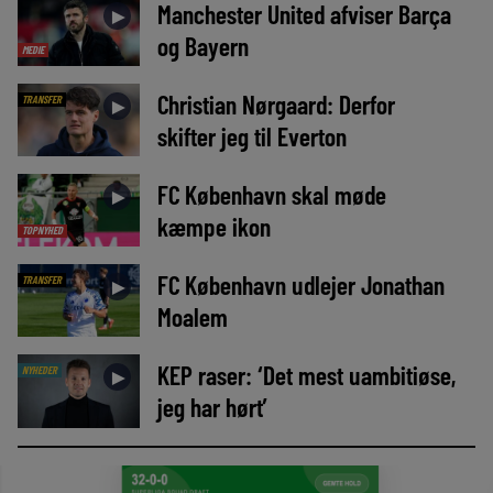
Manchester United afviser Barça
►
og Bayern
MEDIE
Christian Nørgaard: Derfor
TRANSFER
►
skifter jeg til Everton
FC København skal møde
►
kæmpe ikon
TOPNYHED
FC København udlejer Jonathan
TRANSFER
►
Moalem
KEP raser: ‘Det mest uambitiøse,
NYHEDER
►
jeg har hørt’