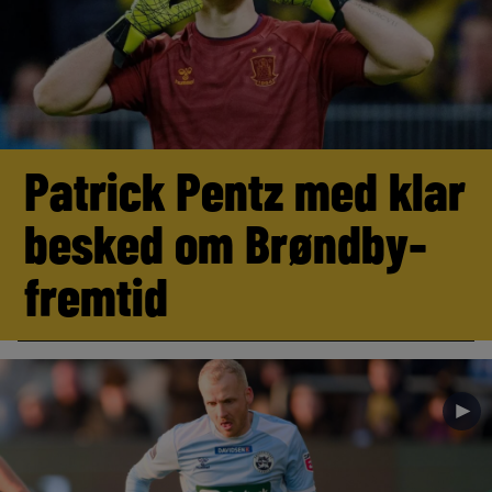
Patrick Pentz med klar
besked om Brøndby-
fremtid
►