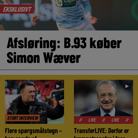
EKSKLUSIVT
Afsløring: B.93 køber
Simon Wæver
►
►
STORT INTERVIEW
//
LIVE
//
LIVE
//
LIVE
//
Flere spørgsmålstegn –
TransferLIVE: Derfor er