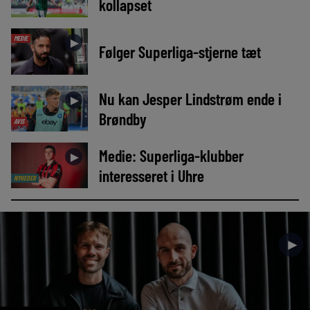
kollapset
MEDIE
►
Følger Superliga-stjerne tæt
Nu kan Jesper Lindstrøm ende i
►
Brøndby
AVIS
Medie: Superliga-klubber
►
interesseret i Uhre
NYHEDER
►