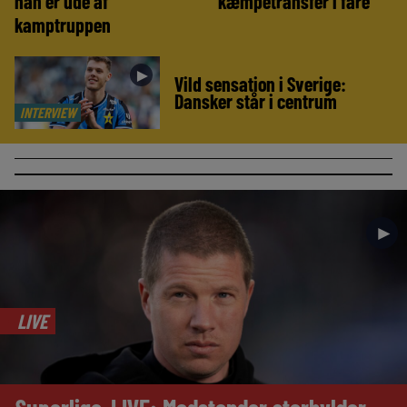
han er ude af
kæmpetransfer i fare
kamptruppen
►
Vild sensation i Sverige:
Dansker står i centrum
INTERVIEW
►
LIVE