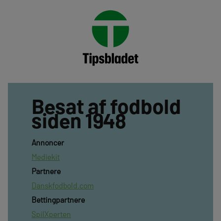
Besat af fodbold
siden 1948
Annoncer
Mediekit
Partnere
Danskfodbold.com
Bettingpartnere
SpilXperten