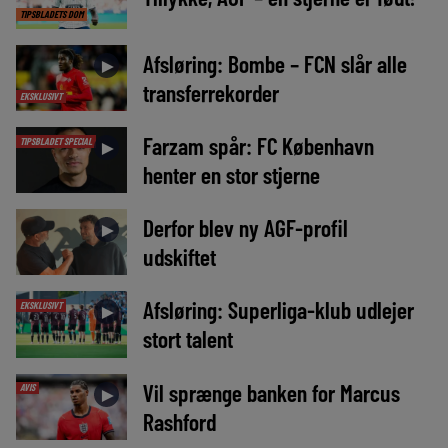
TIPSBLADETS DOM
Afsløring: Bombe – FCN slår alle
►
transferrekorder
EKSKLUSIVT
Farzam spår: FC København
TIPSBLADET SPECIAL
►
henter en stor stjerne
Derfor blev ny AGF-profil
►
udskiftet
Afsløring: Superliga-klub udlejer
EKSKLUSIVT
►
stort talent
Vil sprænge banken for Marcus
AVIS
►
Rashford