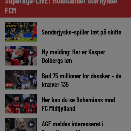
Superliga-LIVE: Modstander storhylder
FCM
TRANSFER
Sønderjyske-spiller tæt på skifte
Ny melding: Her er Kasper
MEDIE
►
Dolbergs løn
Bød 75 millioner for dansker – de
►
kræver 135
MEDIE
Her kan du se Bohemians mod
►
FC Midtjylland
AGF meldes interesseret i
►