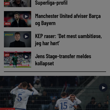
Superliga-profil
AVIS
Manchester United afviser Barça
►
og Bayern
MEDIE
KEP raser: ‘Det mest uambitiøse,
NYHEDER
►
jeg har hørt’
Jens Stage-transfer meldes
AVIS
►
kollapset
►