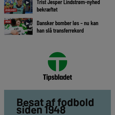
Trist Jesper Lindstrøm-nyhed
►
bekræftet
EKSKLUSIVT
Dansker bomber løs – nu kan
MEDIE
►
han slå transferrekord
Besat af fodbold
siden 1948