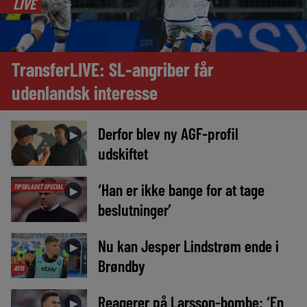
LIVE
TransferLIVE: SL-angriber får
udenlandsk interesse
Derfor blev ny AGF-profil
►
udskiftet
‘Han er ikke bange for at tage
TIPSBLADET SPECIAL
►
beslutninger’
Nu kan Jesper Lindstrøm ende i
►
Brøndby
AVIS
Reagerer på Larsson-bombe: ‘En
►