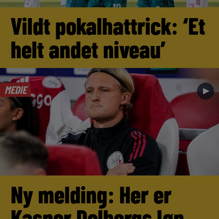
Vildt pokalhattrick: ‘Et
helt andet niveau’
MEDIE
►
Ny melding: Her er
Kasper Dolbergs løn