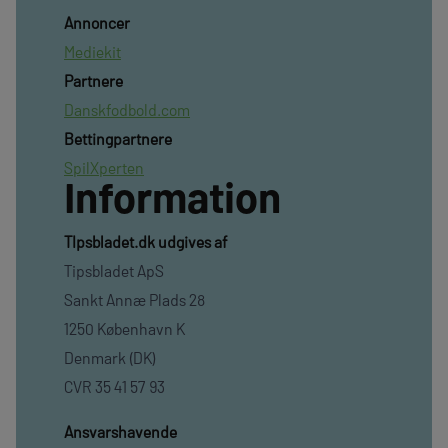
Annoncer
Mediekit
Partnere
Danskfodbold.com
Bettingpartnere
SpilXperten
Information
TIpsbladet.dk udgives af
Tipsbladet ApS
Sankt Annæ Plads 28
1250 København K
Denmark (DK)
CVR 35 41 57 93
Ansvarshavende