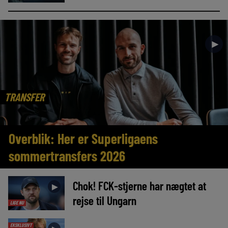
►
TRANSFER
Overblik: Her er Superligaens
sommertransfers 2026
Chok! FCK-stjerne har nægtet at
►
rejse til Ungarn
LIGE NU
EKSKLUSIVT