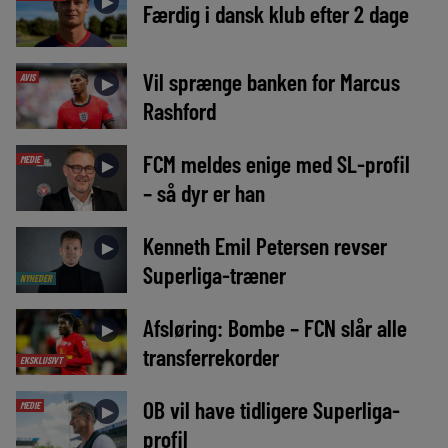
►
Færdig i dansk klub efter 2 dage
Vil sprænge banken for Marcus
AVIS
►
Rashford
FCM meldes enige med SL-profil
MEDIE
►
– så dyr er han
Kenneth Emil Petersen revser
►
Superliga-træner
NYHEDER
Afsløring: Bombe – FCN slår alle
►
transferrekorder
EKSKLUSIVT
OB vil have tidligere Superliga-
MEDIE
►
profil