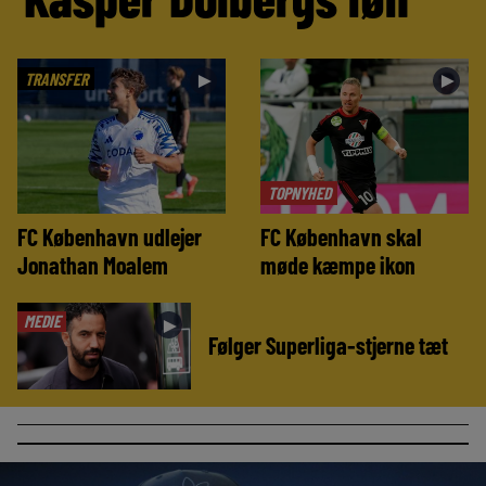
TRANSFER
►
►
TOPNYHED
FC København udlejer
FC København skal
Jonathan Moalem
møde kæmpe ikon
MEDIE
►
Følger Superliga-stjerne tæt