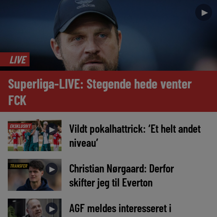
►
LIVE
Superliga-LIVE: Stegende hede venter
FCK
Vildt pokalhattrick: ‘Et helt andet
EKSKLUSIVT
►
niveau’
Christian Nørgaard: Derfor
TRANSFER
►
skifter jeg til Everton
AGF meldes interesseret i
►