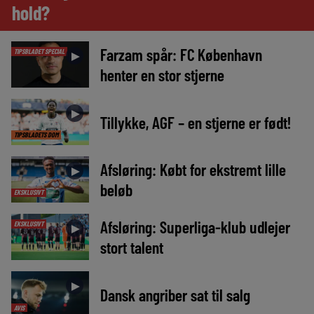
hold?
Farzam spår: FC København
TIPSBLADET SPECIAL
►
henter en stor stjerne
►
Tillykke, AGF – en stjerne er født!
TIPSBLADETS DOM
Afsløring: Købt for ekstremt lille
►
beløb
EKSKLUSIVT
Afsløring: Superliga-klub udlejer
EKSKLUSIVT
►
stort talent
►
Dansk angriber sat til salg
AVIS