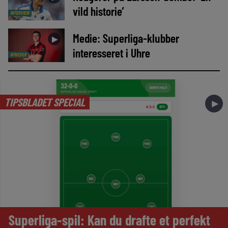
vild historie’
INTERVIEW
Medie: Superliga-klubber
►
interesseret i Uhre
NYHEDER
TIPSBLADET SPECIAL
►
Superliga-spil: Kan du drafte et perfekt