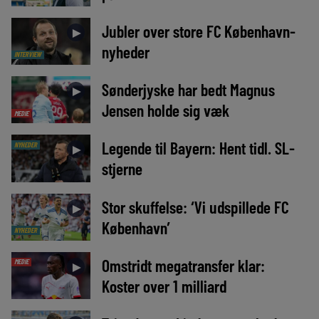
Jubler over store FC København-
►
nyheder
INTERVIEW
Sønderjyske har bedt Magnus
►
Jensen holde sig væk
MEDIE
Legende til Bayern: Hent tidl. SL-
NYHEDER
►
stjerne
Stor skuffelse: ‘Vi udspillede FC
►
København’
NYHEDER
Omstridt megatransfer klar:
MEDIE
►
Koster over 1 milliard