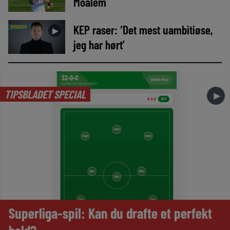
Moalem
KEP raser: ‘Det mest uambitiøse,
NYHEDER
►
jeg har hørt’
TIPSBLADET SPECIAL
►
Superliga-spil: Kan du drafte et perfekt