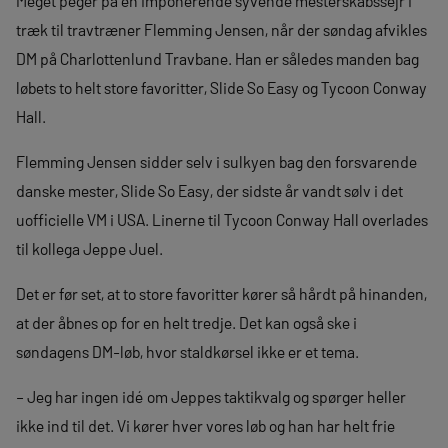
Meget peger på en imponerende syvende mesterskabssejr i
træk til travtræner Flemming Jensen, når der søndag afvikles
DM på Charlottenlund Travbane. Han er således manden bag
løbets to helt store favoritter, Slide So Easy og Tycoon Conway
Hall.
Flemming Jensen sidder selv i sulkyen bag den forsvarende
danske mester, Slide So Easy, der sidste år vandt sølv i det
uofficielle VM i USA. Linerne til Tycoon Conway Hall overlades
til kollega Jeppe Juel.
Det er før set, at to store favoritter kører så hårdt på hinanden,
at der åbnes op for en helt tredje. Det kan også ske i
søndagens DM-løb, hvor staldkørsel ikke er et tema.
– Jeg har ingen idé om Jeppes taktikvalg og spørger heller
ikke ind til det. Vi kører hver vores løb og han har helt frie