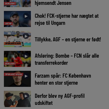
hjemsendt Jensen
EKSKLUSIVT
Chok! FCK-stjerne har nægtet at
►
rejse til Ungarn
LIGE NU
►
Tillykke, AGF – en stjerne er født!
TIPSBLADETS DOM
Afsløring: Bombe – FCN slår alle
►
transferrekorder
EKSKLUSIVT
Farzam spår: FC København
TIPSBLADET SPECIAL
►
henter en stor stjerne
Derfor blev ny AGF-profil
►
udskiftet