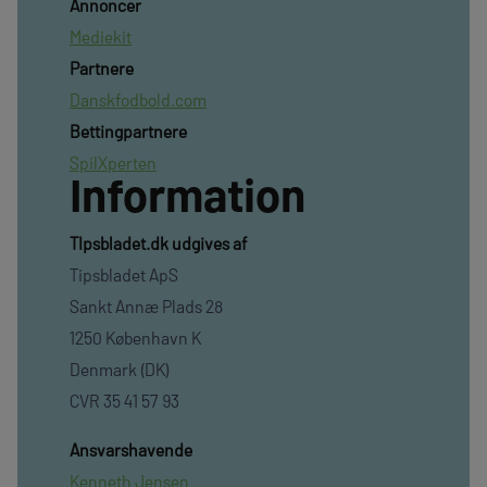
Annoncer
Mediekit
Partnere
Danskfodbold.com
Bettingpartnere
SpilXperten
Information
TIpsbladet.dk udgives af
Tipsbladet ApS
Sankt Annæ Plads 28
1250 København K
Denmark (DK)
CVR 35 41 57 93
Ansvarshavende
Kenneth Jensen