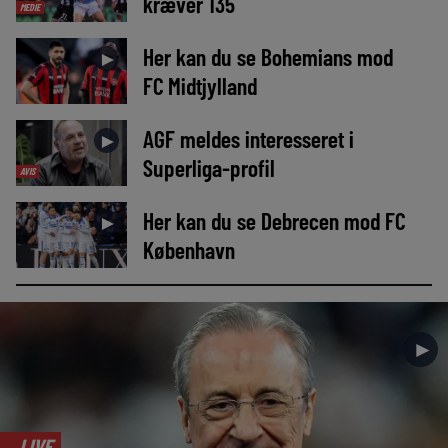
kræver 135
MEDIE
Her kan du se Bohemians mod
►
FC Midtjylland
AGF meldes interesseret i
►
Superliga-profil
AVIS
Her kan du se Debrecen mod FC
►
København
►
LIVE