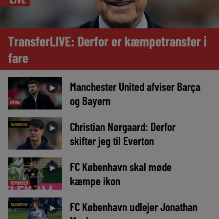
TransferLIVE: Derfor er kæmpetransfer i
fare
Manchester United afviser Barça
►
og Bayern
MEDIE
Christian Nørgaard: Derfor
TRANSFER
►
skifter jeg til Everton
FC København skal møde
►
kæmpe ikon
TOPNYHED
FC København udlejer Jonathan
TRANSFER
►