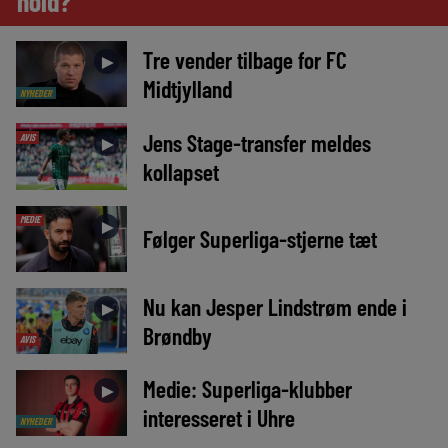
hold?
Tre vender tilbage for FC
►
Midtjylland
NYHEDER
Jens Stage-transfer meldes
AVIS
►
kollapset
MEDIE
►
Følger Superliga-stjerne tæt
Nu kan Jesper Lindstrøm ende i
►
Brøndby
AVIS
Medie: Superliga-klubber
►
interesseret i Uhre
NYHEDER