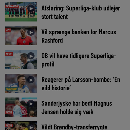
Afsløring: Superliga-klub udlejer
EKSKLUSIVT
►
stort talent
Vil sprænge banken for Marcus
AVIS
►
Rashford
OB vil have tidligere Superliga-
MEDIE
►
profil
Reagerer på Larsson-bombe: ‘En
►
vild historie’
INTERVIEW
Sønderjyske har bedt Magnus
►
Jensen holde sig væk
MEDIE
Vildt Brøndby-transferrygte
MEDIE
►