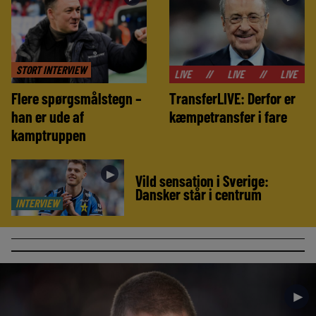
STORT INTERVIEW
//
LIVE
//
LIVE
//
LIVE
//
LIVE
Flere spørgsmålstegn –
TransferLIVE: Derfor er
han er ude af
kæmpetransfer i fare
kamptruppen
►
Vild sensation i Sverige:
Dansker står i centrum
INTERVIEW
►