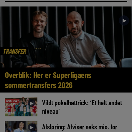
►
TRANSFER
Overblik: Her er Superligaens
sommertransfers 2026
Vildt pokalhattrick: ‘Et helt andet
EKSKLUSIVT
►
niveau’
Afsløring: Afviser seks mio. for
►