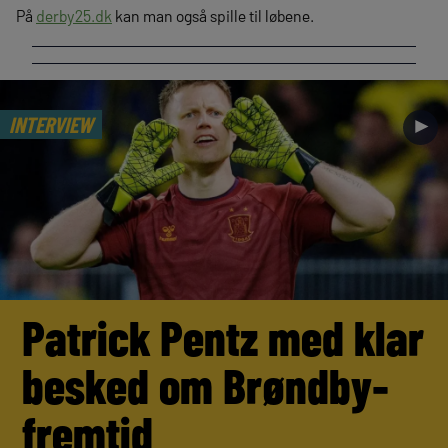
På
derby25.dk
kan man også spille til løbene.
INTERVIEW
►
Patrick Pentz med klar
besked om Brøndby-
fremtid