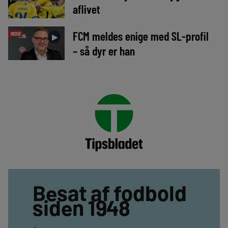
aflivet
FCM meldes enige med SL-profil
MEDIE
►
– så dyr er han
Besat af fodbold
siden 1948