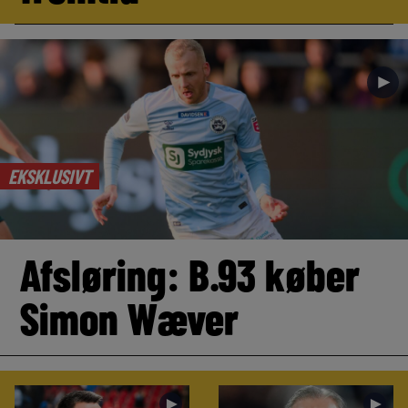
►
EKSKLUSIVT
Afsløring: B.93 køber
Simon Wæver
►
►