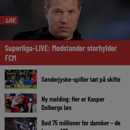
LIVE
Superliga-LIVE: Modstander storhylder
FCM
TRANSFER
Sønderjyske-spiller tæt på skifte
Ny melding: Her er Kasper
MEDIE
►
Dolbergs løn
Bød 75 millioner for dansker – de
►