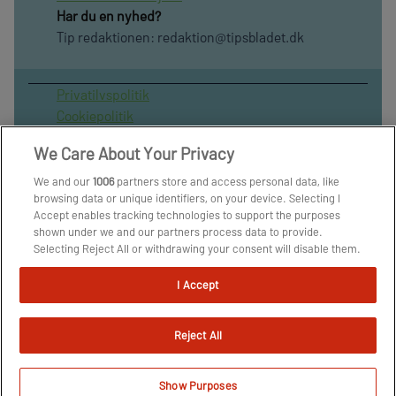
Har du en nyhed?
Tip redaktionen:
redaktion@tipsbladet.dk
Privatilvspolitik
Cookiepolitik
Publiceringspolitik
We Care About Your Privacy
Vilkår for brug af sitet
Spil ansvarligt
We and our
1006
partners store and access personal data, like
browsing data or unique identifiers, on your device. Selecting I
Administrer samtykke
Accept enables tracking technologies to support the purposes
Arkiv
shown under we and our partners process data to provide.
Om os
Selecting Reject All or withdrawing your consent will disable them.
Skribenter
If trackers are disabled, some content and ads you see may not be
as relevant to you. You can resurface this menu to change your
I Accept
choices or withdraw consent at any time by clicking the Manage
Preferences link on the bottom of the webpage [or the floating
icon on the bottom-left of the webpage, if applicable]. Your
Reject All
choices will have effect within our Website. For more details, refer
to our Privacy Policy.
We and our partners process data to provide:
Show Purposes