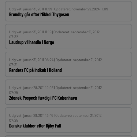
Udgivet: januar 31, 2011 11:59 | Opdateret: november 29, 2024 11:09
Brøndby går efter Mikkel Thygesen
Udgivet: januar 31, 2011 11:19 | Opdateret: september 21, 2012
07:32
Laudrup vil handle i Norge
Udgivet: januar 31, 2011 08:24 | Opdateret: september 21, 2012
07:31
Randers FC på indkøb i Holland
Udgivet: januar 28, 2011 14:03 | Opdateret: september 21, 2012
07:25
Zdenek Pospech færdig i FC København
Udgivet: januar 28, 2011 13:46 | Opdateret: september 21, 2012
07:25
Danske klubber efter Djiby Fall