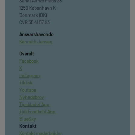
Sankt Annæ Plads 28
1250 København K
Denmark (DK)
CVR 35 41 57 93
Ansvarshavende
Kenneth Jensen
Overalt
Facebook
X
Instagram
TikTok
Youtube
Nyhedsbrev
Tipsbladet App
TjekFoodbold App
BlueSky
Kontakt
Kontakt medarbejder