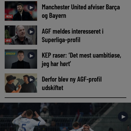
Manchester United afviser Barça
►
og Bayern
MEDIE
AGF meldes interesseret i
►
Superliga-profil
AVIS
KEP raser: ‘Det mest uambitiøse,
NYHEDER
►
jeg har hørt’
Derfor blev ny AGF-profil
►
udskiftet
►