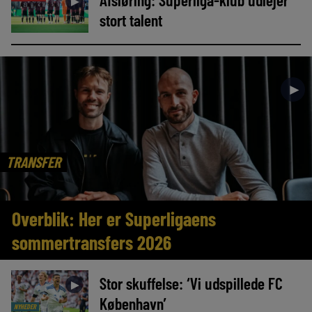
►
stort talent
►
TRANSFER
Overblik: Her er Superligaens
sommertransfers 2026
Stor skuffelse: ‘Vi udspillede FC
►
København’
NYHEDER