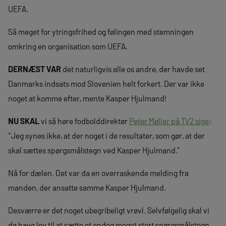
UEFA.
Så meget for ytringsfrihed og følingen med stemningen
omkring en organisation som UEFA.
DERNÆST VAR
det naturligvis alle os andre, der havde set
Danmarks indsats mod Slovenien helt forkert. Der var ikke
noget at komme efter, mente Kasper Hjulmand!
NU SKAL
vi så høre fodbolddirektør
Peter Møller på TV2 sige
:
‘’Jeg synes ikke, at der noget i de resultater, som gør, at der
skal sættes spørgsmålstegn ved Kasper Hjulmand.’’
Nå for dælen. Det var da en overraskende melding fra
manden, der ansatte samme Kasper Hjulmand.
Desværre er det noget ubegribeligt vrøvl. Selvfølgelig skal vi
da have lov til at sætte et endog meget stort spørgsmålstegn