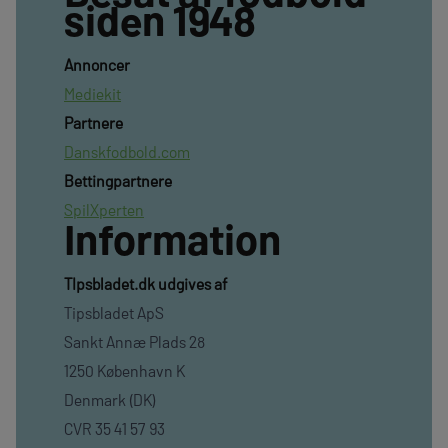
siden 1948
Annoncer
Mediekit
Partnere
Danskfodbold.com
Bettingpartnere
SpilXperten
Information
TIpsbladet.dk udgives af
Tipsbladet ApS
Sankt Annæ Plads 28
1250 København K
Denmark (DK)
CVR 35 41 57 93