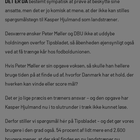
DET ER DA
bestemt sympatisk at prøve at beskytte sine
ansatte, men det er jo komisk at mene, at der ikke kan stilles
spørgsmålstegn til Kasper Hjulmand som landstræner.
Desværre ønsker Peter Møller og DBU ikke at uddybe
holdningen overfor Tipsbladet, så åbenheden øjensynligt også
ved at få trænge kår hos fodboldunionen.
Hvis Peter Møller er sin opgave voksen, så skulle han hellere
bruge tiden på at finde ud af, hvorfor Danmark har et hold, der
hverken kan vinde eller score mål?
Det er jo lige præcis en træners ansvar – og den opgave har
Kasper Hjulmand nu i to slutrunder i træk ikke kunnet løse.
Derfor stiller vi spørgsmål hér på Tipsbladet – og det gør vores
brugere i den grad også. 54 procent af lidt mere end 2.600
brugere mener, at der skal findes en ny landstræner nu.