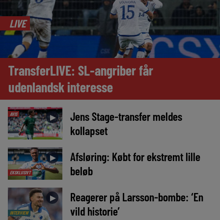
LIVE
TransferLIVE: SL-angriber får
udenlandsk interesse
Jens Stage-transfer meldes
AVIS
►
kollapset
Afsløring: Købt for ekstremt lille
►
beløb
EKSKLUSIVT
Reagerer på Larsson-bombe: ‘En
►
vild historie’
INTERVIEW