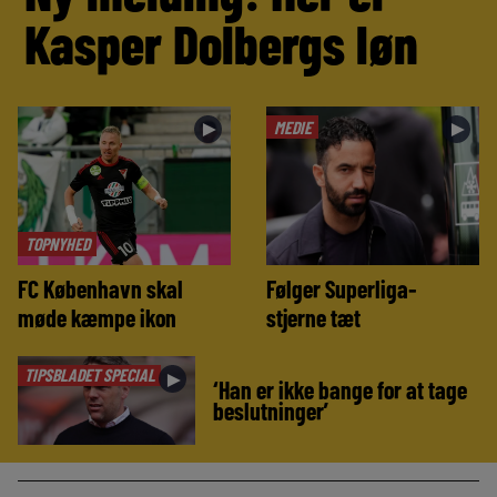
Kasper Dolbergs løn
MEDIE
►
►
TOPNYHED
FC København skal
Følger Superliga-
møde kæmpe ikon
stjerne tæt
TIPSBLADET SPECIAL
►
‘Han er ikke bange for at tage
beslutninger’