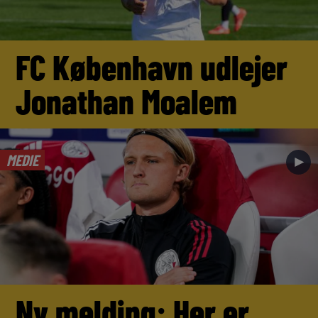
FC København udlejer
Jonathan Moalem
MEDIE
►
Ny melding: Her er