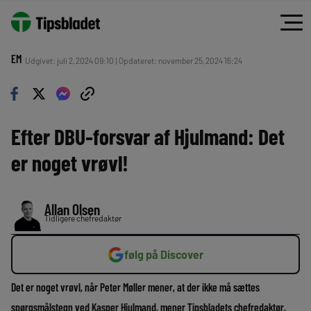
EM
Udgivet: juli 2, 2024 09:10 | Opdateret: november 25, 2024 16:24
Efter DBU-forsvar af Hjulmand: Det
er noget vrøvl!
Allan Olsen
Tidligere chefredaktør
følg på Discover
Det er noget vrøvl, når Peter Møller mener, at der ikke må sættes
spørgsmålstegn ved Kasper Hjulmand, mener Tipsbladets chefredaktør,