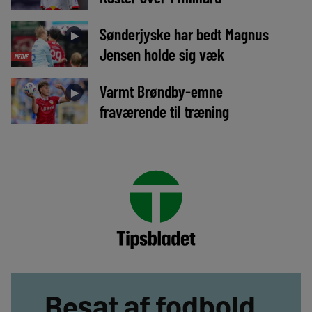
Sønderjyske har bedt Magnus
►
Jensen holde sig væk
MEDIE
Varmt Brøndby-emne
►
fraværende til træning
Besat af fodbold