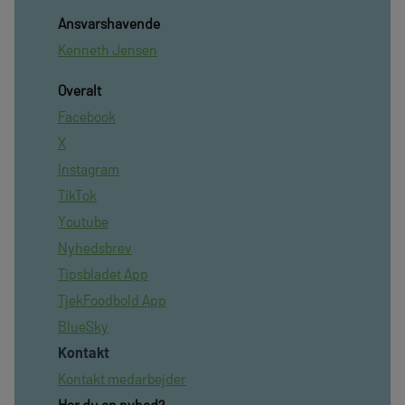
Ansvarshavende
Kenneth Jensen
Overalt
Facebook
X
Instagram
TikTok
Youtube
Nyhedsbrev
Tipsbladet App
TjekFoodbold App
BlueSky
Kontakt
Kontakt medarbejder
Har du en nyhed?