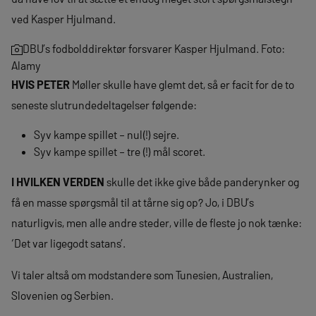
ved Kasper Hjulmand.
DBU’s fodbolddirektør forsvarer Kasper Hjulmand. Foto:
Alamy
HVIS PETER
Møller skulle have glemt det, så er facit for de to
seneste slutrundedeltagelser følgende:
Syv kampe spillet – nul(!) sejre.
Syv kampe spillet – tre (!) mål scoret.
I HVILKEN VERDEN
skulle det ikke give både panderynker og
få en masse spørgsmål til at tårne sig op? Jo, i DBU’s
naturligvis, men alle andre steder, ville de fleste jo nok tænke:
‘Det var ligegodt satans’.
Vi taler altså om modstandere som Tunesien, Australien,
Slovenien og Serbien.