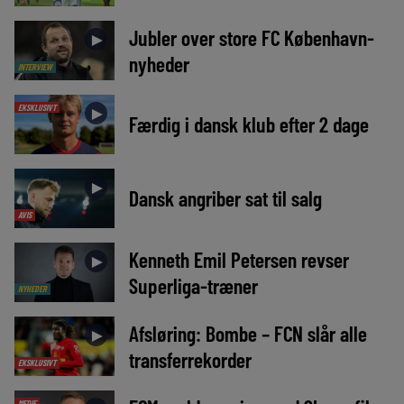
Jubler over store FC København-
►
nyheder
INTERVIEW
EKSKLUSIVT
►
Færdig i dansk klub efter 2 dage
►
Dansk angriber sat til salg
AVIS
Kenneth Emil Petersen revser
►
Superliga-træner
NYHEDER
Afsløring: Bombe – FCN slår alle
►
transferrekorder
EKSKLUSIVT
MEDIE