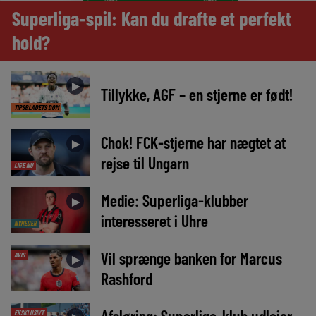
Superliga-spil: Kan du drafte et perfekt
hold?
►
Tillykke, AGF – en stjerne er født!
TIPSBLADETS DOM
Chok! FCK-stjerne har nægtet at
►
rejse til Ungarn
LIGE NU
Medie: Superliga-klubber
►
interesseret i Uhre
NYHEDER
Vil sprænge banken for Marcus
AVIS
►
Rashford
Afsløring: Superliga-klub udlejer
EKSKLUSIVT