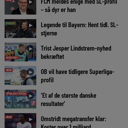
FCM meldes enige med SL-profil
►
– så dyr er han
Legende til Bayern: Hent tidl. SL-
NYHEDER
►
stjerne
Trist Jesper Lindstrøm-nyhed
►
bekræftet
EKSKLUSIVT
OB vil have tidligere Superliga-
MEDIE
►
profil
‘Et af de største danske
TIPSBLADET SPECIAL
►
resultater’
Omstridt megatransfer klar:
MEDIE
►
Koster over 1 milliard