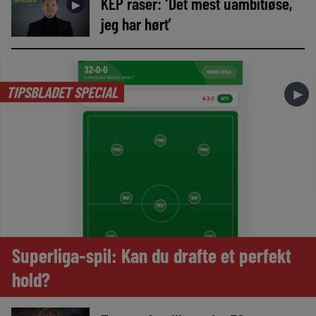
KEP raser: ‘Det mest uambitiøse,
►
jeg har hørt’
TIPSBLADET SPECIAL
►
Superliga-spil: Kan du drafte et perfekt
hold?