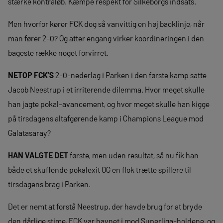
stærke kontraløb. Kæmpe respekt for Silkeborgs indsats.
Men hvorfor kører FCK dog så vanvittig en høj backlinje, når
man fører 2-0? Og atter engang virker koordineringen i den
bageste række noget forvirret.
NETOP FCK’S
2-0-nederlag i Parken i den første kamp satte
Jacob Neestrup i et irriterende dilemma. Hvor meget skulle
han jagte pokal-avancement, og hvor meget skulle han kigge
på tirsdagens altafgørende kamp i Champions League mod
Galatasaray?
HAN VALGTE DET
første, men uden resultat, så nu fik han
både et skuffende pokalexit OG en flok trætte spillere til
tirsdagens brag i Parken.
Det er nemt at forstå Neestrup, der havde brug for at bryde
den dårlige stime, FCK var havnet i mod Superliga-holdene, og