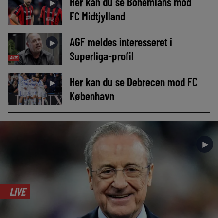
Her kan du se Bohemians mod
►
FC Midtjylland
AGF meldes interesseret i
►
Superliga-profil
AVIS
Her kan du se Debrecen mod FC
►
København
►
LIVE