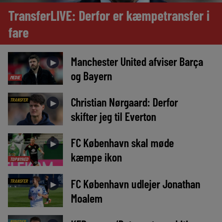
TransferLIVE: Derfor er kæmpetransfer i
fare
Manchester United afviser Barça
►
og Bayern
MEDIE
Christian Nørgaard: Derfor
TRANSFER
►
skifter jeg til Everton
FC København skal møde
►
kæmpe ikon
TOPNYHED
FC København udlejer Jonathan
TRANSFER
►
Moalem
NYHEDER