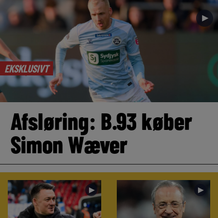
►
EKSKLUSIVT
Afsløring: B.93 køber
Simon Wæver
►
►