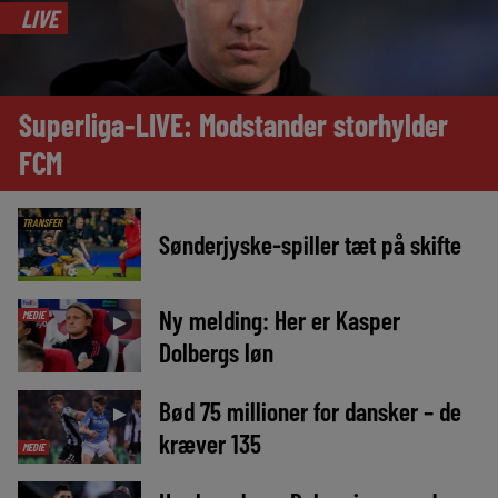
LIVE
Superliga-LIVE: Modstander storhylder
FCM
TRANSFER
Sønderjyske-spiller tæt på skifte
Ny melding: Her er Kasper
MEDIE
►
Dolbergs løn
Bød 75 millioner for dansker – de
►
kræver 135
MEDIE