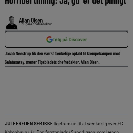
Horribel timing: Ja, gu’ er det pinligt
Allan Olsen
Tidligere chefredaktør
følg på Discover
Jacob Neestrup fik den værst tænkelige optakt til kæmpekampen mod
Galatasaray, mener Tipsbladets chefredaktør, Allan Olsen.
JULEFREDEN SER IKKE
ligefrem ud til at sænke sig over FC
København i år. Den førsteplads i Superligaen, som længe