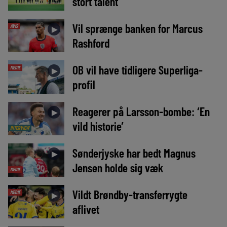
stort talent
Vil sprænge banken for Marcus
AVIS
►
Rashford
OB vil have tidligere Superliga-
MEDIE
►
profil
Reagerer på Larsson-bombe: ‘En
►
vild historie’
INTERVIEW
Sønderjyske har bedt Magnus
►
Jensen holde sig væk
MEDIE
Vildt Brøndby-transferrygte
MEDIE
►
aflivet