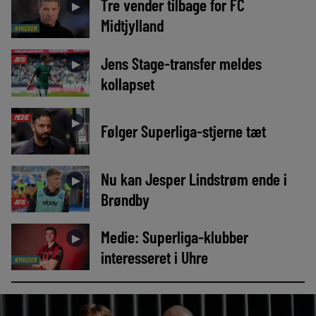
Tre vender tilbage for FC
►
Midtjylland
NYHEDER
Jens Stage-transfer meldes
AVIS
►
kollapset
MEDIE
►
Følger Superliga-stjerne tæt
Nu kan Jesper Lindstrøm ende i
►
Brøndby
AVIS
Medie: Superliga-klubber
►
interesseret i Uhre
NYHEDER