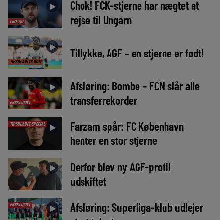
Chok! FCK-stjerne har nægtet at
►
rejse til Ungarn
LIGE NU
►
Tillykke, AGF – en stjerne er født!
TIPSBLADETS DOM
Afsløring: Bombe – FCN slår alle
►
transferrekorder
EKSKLUSIVT
Farzam spår: FC København
TIPSBLADET SPECIAL
►
henter en stor stjerne
Derfor blev ny AGF-profil
►
udskiftet
Afsløring: Superliga-klub udlejer
EKSKLUSIVT
►