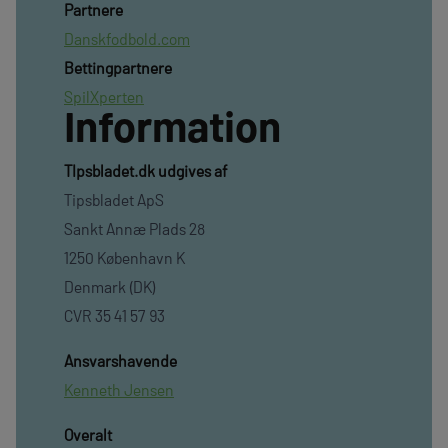
Partnere
Danskfodbold.com
Bettingpartnere
SpilXperten
Information
TIpsbladet.dk udgives af
Tipsbladet ApS
Sankt Annæ Plads 28
1250 København K
Denmark (DK)
CVR 35 41 57 93
Ansvarshavende
Kenneth Jensen
Overalt