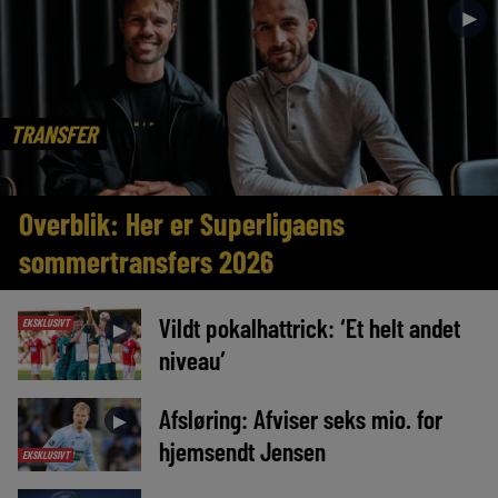
►
TRANSFER
Overblik: Her er Superligaens
sommertransfers 2026
Vildt pokalhattrick: ‘Et helt andet
EKSKLUSIVT
►
niveau’
Afsløring: Afviser seks mio. for
►
hjemsendt Jensen
EKSKLUSIVT