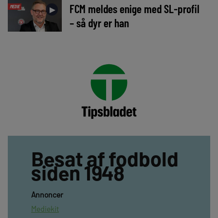
FCM meldes enige med SL-profil
MEDIE
►
– så dyr er han
Besat af fodbold
siden 1948
Annoncer
Mediekit