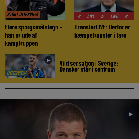
STORT INTERVIEW
//
LIVE
//
LIVE
//
LIVE
//
Flere spørgsmålstegn –
TransferLIVE: Derfor er
han er ude af
kæmpetransfer i fare
kamptruppen
►
Vild sensation i Sverige:
Dansker står i centrum
INTERVIEW
►