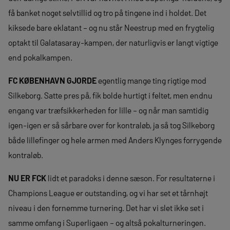
få banket noget selvtillid og tro på tingene ind i holdet. Det
kiksede bare eklatant – og nu står Neestrup med en frygtelig
optakt til Galatasaray-kampen, der naturligvis er langt vigtige
end pokalkampen.
FC KØBENHAVN GJORDE
egentlig mange ting rigtige mod
Silkeborg. Satte pres på, fik bolde hurtigt i feltet, men endnu
engang var træfsikkerheden for lille – og når man samtidig
igen-igen er så sårbare over for kontraløb, ja så tog Silkeborg
både lillefinger og hele armen med Anders Klynges forrygende
kontraløb.
NU ER FCK
lidt et paradoks i denne sæson. For resultaterne i
Champions League er outstanding, og vi har set et tårnhøjt
niveau i den fornemme turnering. Det har vi slet ikke set i
samme omfang i Superligaen – og altså pokalturneringen.