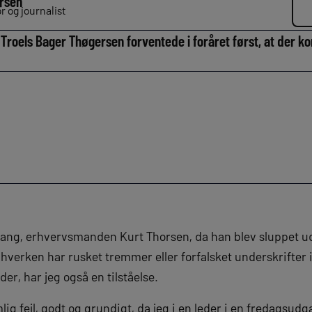
rsen
 og journalist
roels Bager Thøgersen forventede i foråret først, at der kom
ang, erhvervsmanden Kurt Thorsen, da han blev sluppet ud
hverken har rusket tremmer eller forfalsket underskrifter 
er, har jeg også en tilståelse.
mlig fejl, godt og grundigt, da jeg i en leder i en fredagsud