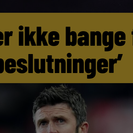
er ikke bange 
beslutninger’