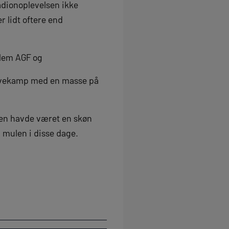
tadionoplevelsen ikke
 lidt oftere end
llem AGF og
livekamp med en masse på
 den havde været en skøn
 mulen i disse dage.