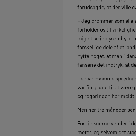
forudsagde, at der ville g
– Jeg drømmer som alle a
forholder os til virkelig
mig at se indlysende, at n
forskellige dele af et la
nytte noget, at man i dan
fansene det indtryk, at de
Den voldsomme spredning a
var fin grund til at være
og regeringen har meldt 
Men her tre måneder sener
For tilskuerne vender i 
meter, og selvom det stad