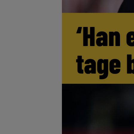
‘Han 
tage 