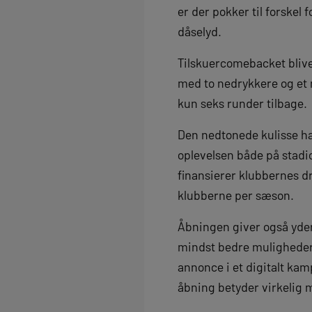
er der pokker til forskel
dåselyd.
Tilskuercomebacket bliver
med to nedrykkere og et 
kun seks runder tilbage.
Den nedtonede kulisse har
oplevelsen både på stadio
finansierer klubbernes dri
klubberne per sæson.
Åbningen giver også yderl
mindst bedre muligheder 
annonce i et digitalt kam
åbning betyder virkelig 