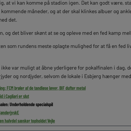
lig, at vi kan komme på stadion igen. Det kan godt være, s
 kommende måneder, og at der skal klinkes albuer og ankler
med det.
gen, og det bliver skønt at se og opleve med en fed kamp me
en som rundens meste oplagte mulighed for at få en fed 
 ikke var muligt at åbne yderligere for pokalfinalen i dag,
rjyder og nordjyder, selvom de lokale i Esbjerg hænger med
g: FCM brøler af de tandløse løver, BIF dufter metal
d i Cagliari er slut
finalen: Underholdende specialspil
SønderjyskE
en halvdel sænker topholdet Vejle