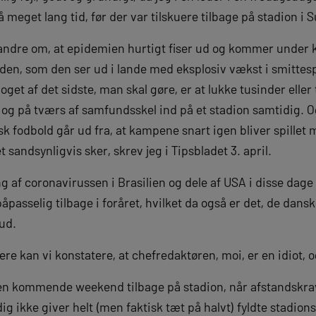
å meget lang tid, før der var tilskuere tilbage på stadion i 
ndre om, at epidemien hurtigt fiser ud og kommer under k
heden, som den ser ud i lande med eksplosiv vækst i smittes
oget af det sidste, man skal gøre, er at lukke tusinder elle
nd og på tværs af samfundsskel ind på et stadion samtidig. O
sk fodbold går ud fra, at kampene snart igen bliver spillet 
t sandsynligvis sker, skrev jeg i Tipsbladet 3. april.
f coronavirussen i Brasilien og dele af USA i disse dage v
 påpasselig tilbage i foråret, hvilket da også er det, de d
ud.
e kan vi konstatere, at chefredaktøren, moi, er en idiot, og
den kommende weekend tilbage på stadion, når afstandskrav
ig ikke giver helt (men faktisk tæt på halvt) fyldte stadion