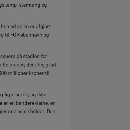
æningskamp-stemning og
 hen ad vejen er afgjort
ng til FC København og
lskuere på stadion for
ltelefoner, der i høj grad
300 millioner kroner til
rpligtelserne, og ikke
e er en bandereklame, en
erhjemme og se holdet. Den