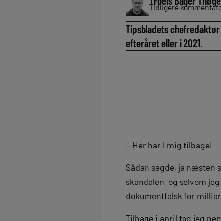
Troels Bager Thøge
Tidligere kommentator
Tipsbladets chefredaktør T
efteråret eller i 2021.
– Her har I mig tilbage!
Sådan sagde, ja næsten s
skandalen, og selvom jeg 
dokumentfalsk for milliard
Tilbage i april tog jeg ne