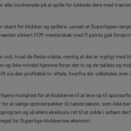
 for alle involverede på at spille for lukkede døre med tr
 skønt for klubber og spillere, uanset at Superligaen langt
næsten sikkert FCM-mesterskab med 11 points jysk forspri
 vist, hvad de fleste vidste, nemlig at det er vigtigt med ti
n og ikke mindst hjemme foran det tv og de tablets og mobi
ft via den profitable tv-aftale, hvorfra der udbetales over 
igere mulighed for at klubberne til at leve op til sponsorfo
for at sælge sponsorpakker til næste sæson, som ikke bar
pprogram og så ellers eksklusiv ret til at sidde i sofaen d
meget for Superliga-klubbernes økonomi.