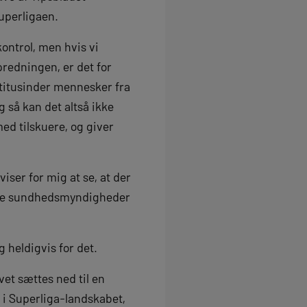
Superligaen.
ontrol, men hvis vi
predningen, er det for
r titusinder mennesker fra
g så kan det altså ikke
med tilskuere, og giver
iser for mig at se, at der
anske sundhedsmyndigheder
 heldigvis for det.
et sættes ned til en
s i Superliga-landskabet,