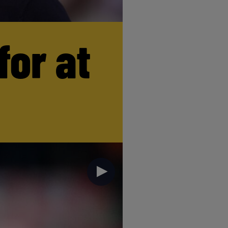
for at
►