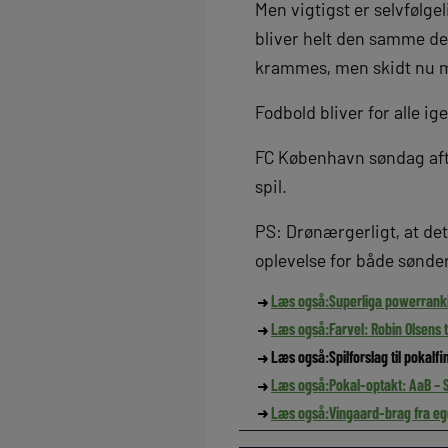
Men vigtigst er selvfølge
bliver helt den samme de
krammes, men skidt nu 
Fodbold bliver for alle i
FC København søndag aft
spil.
PS: Drønærgerligt, at det
oplevelse for både sønde
Læs også:
Superliga powerrankin
Læs også:
Farvel: Robin Olsens ti
Læs også:
Spilforslag til pokal
Læs også:
Pokal-optakt: AaB – 
Læs også:
Vingaard-brag fra eg