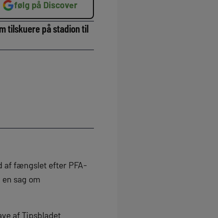
følg på Discover
 tilskuere på stadion til
 af fængslet efter PFA-
i en sag om
gave af Tipsbladet