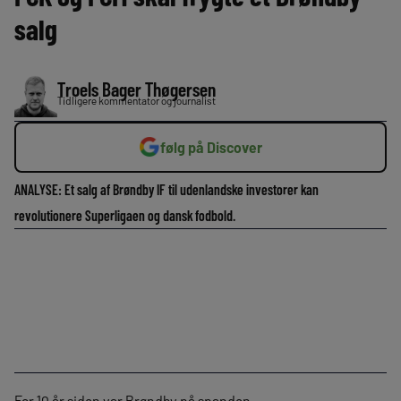
salg
Troels Bager Thøgersen
Tidligere kommentator og journalist
følg på Discover
ANALYSE: Et salg af Brøndby IF til udenlandske investorer kan
revolutionere Superligaen og dansk fodbold.
For 10 år siden var Brøndby på spanden.