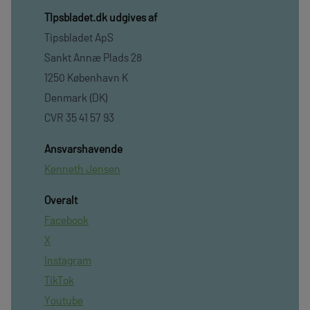
TIpsbladet.dk udgives af
Tipsbladet ApS
Sankt Annæ Plads 28
1250 København K
Denmark (DK)
CVR 35 41 57 93
Ansvarshavende
Kenneth Jensen
Overalt
Facebook
X
Instagram
TikTok
Youtube