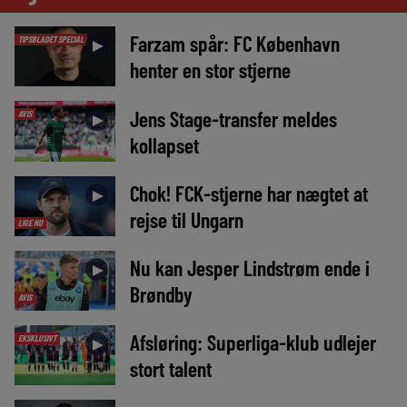
Farzam spår: FC København
TIPSBLADET SPECIAL
►
henter en stor stjerne
Jens Stage-transfer meldes
AVIS
►
kollapset
Chok! FCK-stjerne har nægtet at
►
rejse til Ungarn
LIGE NU
Nu kan Jesper Lindstrøm ende i
►
Brøndby
AVIS
Afsløring: Superliga-klub udlejer
EKSKLUSIVT
►
stort talent