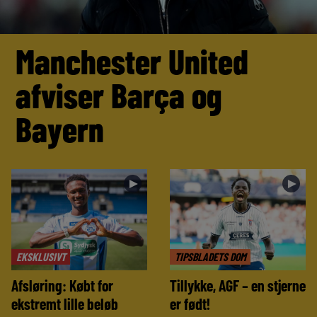
Manchester United
afviser Barça og
Bayern
►
►
EKSKLUSIVT
TIPSBLADETS DOM
Afsløring: Købt for
Tillykke, AGF – en stjerne
ekstremt lille beløb
er født!