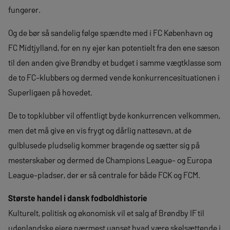
fungerer.
Og de bør så sandelig følge spændte med i FC København og
FC Midtjylland, for en ny ejer kan potentielt fra den ene sæson
til den anden give Brøndby et budget i samme vægtklasse som
de to FC-klubbers og dermed vende konkurrencesituationen i
Superligaen på hovedet.
De to topklubber vil offentligt byde konkurrencen velkommen,
men det må give en vis frygt og dårlig nattesøvn, at de
gulblusede pludselig kommer bragende og sætter sig på
mesterskaber og dermed de Champions League- og Europa
League-pladser, der er så centrale for både FCK og FCM.
Største handel i dansk fodboldhistorie
Kulturelt, politisk og økonomisk vil et salg af Brøndby IF til
udenlandske ejere nærmest uanset hvad være skelsættende i