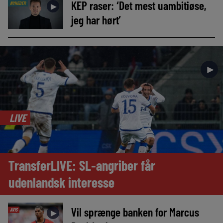
KEP raser: ‘Det mest uambitiøse,
NYHEDER
►
jeg har hørt’
►
LIVE
TransferLIVE: SL-angriber får
udenlandsk interesse
Vil sprænge banken for Marcus
AVIS
►