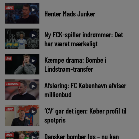
MEDIE
►
Henter Mads Junker
Ny FCK-spiller indrømmer: Det
►
har været mærkeligt
INTERVIEW
Kæmpe drama: Bombe i
AVIS
►
Lindstrøm-transfer
Afsløring: FC København afviser
EKSKLUSIVT
►
millionbud
‘CV’ gør det igen: Køber profil til
MEDIE
►
spotpris
Dansker bomber løs – nu kan
MEDIE
►