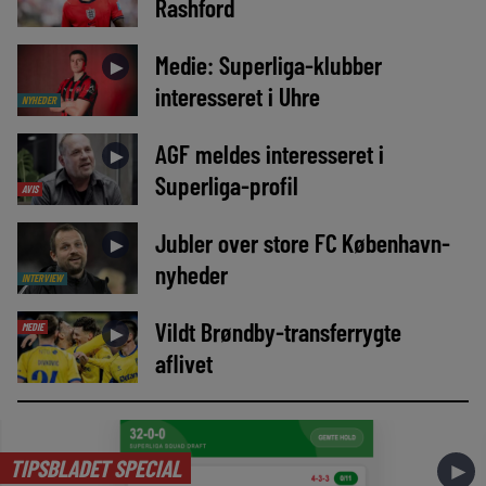
Rashford
Medie: Superliga-klubber
►
interesseret i Uhre
NYHEDER
AGF meldes interesseret i
►
Superliga-profil
AVIS
Jubler over store FC København-
►
nyheder
INTERVIEW
Vildt Brøndby-transferrygte
MEDIE
►
aflivet
TIPSBLADET SPECIAL
►