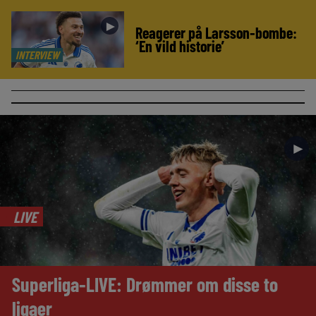
►
Reagerer på Larsson-bombe:
‘En vild historie’
INTERVIEW
►
LIVE
Superliga-LIVE: Drømmer om disse to
ligaer