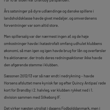
Års satsninger på dyre udlændinge og danske spillere i
landsholdsklasse havde givet medaljer, og omverdenens
forventninger var som altid store.
Men spillersalg var der nærmest ingen af, og de høje
omkostninger havde i katastrofalt omfang udhulet klubbens
økonomi, så man igen og igen havde brug for lån og overførsler
fra aktionærer, der trods deres redningsaktioner ikke havde
den afgørende stemme i klubben.
Sæsonen 2012/13 var så nær endt i nedrykning – havde
Horsens afsluttet mere kynisk før og efter Quincy Antipas’ røde
kort for Brøndby i 2. halvleg, var klubben rykket ned i 1.
division sammen med Silkeborg IF.
Det virker næsten utroligt i dagens Fodbolddanmark, men i