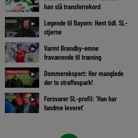
han slå transferrekord
Legende til Bayern: Hent tidl. SL-
NYHEDER
►
stjerne
Varmt Brøndby-emne
►
fraværende til træning
Dommerekspert: Her manglede
TIPSBLADET SPECIAL
►
der to straffespark!
Forsvarer SL-profil: ‘Han har
NYHEDER
►
fandme leveret’