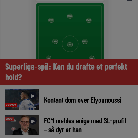
Superliga-spil: Kan du drafte et perfekt
hold?
►
Kontant dom over Elyounoussi
EKSPERT
FCM meldes enige med SL-profil
MEDIE
►
– så dyr er han