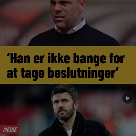
‘Han er ikke bange for
at tage beslutninger’
►
MEDIE