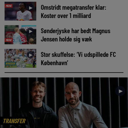
Omstridt megatransfer klar:
MEDIE
►
Koster over 1 milliard
Sønderjyske har bedt Magnus
►
Jensen holde sig væk
MEDIE
Stor skuffelse: ‘Vi udspillede FC
►
København’
NYHEDER
►
TRANSFER