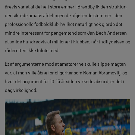
årevis var et af de helt store emner i Brøndby IF den struktur,
der sikrede amatørafdelingen de afgørende stemmer i den
professionelle fodboldklub, hvilket naturligt nok gjorde det
mindre interessant for pengemænd som Jan Bech Andersen
at smide hundredvis af millioner i klubben, når indflydelsen og
råderetten ikke fulgte med.
Et af argumenterne mod at amatørerne skulle slippe magten
var, at man ville åbne for oligarker som Roman Abramovitj, og
hvor det argument for 10-15 år siden virkede absurd, er det i
dag virkelighed.