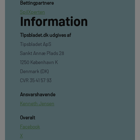
Bettingpartnere
SpilXperten
Information
TIpsbladet.dk udgives af
Tipsbladet ApS
Sankt Annæ Plads 28
1250 København K
Denmark (DK)
CVR 35 41 57 93
Ansvarshavende
Kenneth Jensen
Overalt
Facebook
X