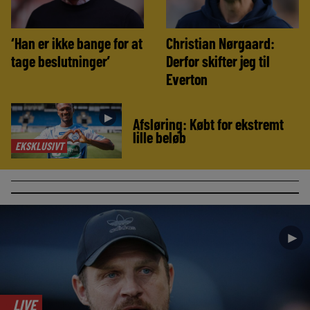
‘Han er ikke bange for at
Christian Nørgaard:
tage beslutninger’
Derfor skifter jeg til
Everton
►
Afsløring: Købt for ekstremt
lille beløb
EKSKLUSIVT
►
LIVE