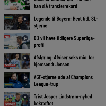
han slå transferrekord
Legende til Bayern: Hent tidl. SL-
NYHEDER
►
stjerne
OB vil have tidligere Superliga-
MEDIE
►
profil
Afsløring: Afviser seks mio. for
►
hjemsendt Jensen
EKSKLUSIVT
AGF-stjerne ude af Champions
►
League-trup
NYHEDER
Trist Jesper Lindstrøm-nyhed
►
bekræftet
EKSKLUSIVT