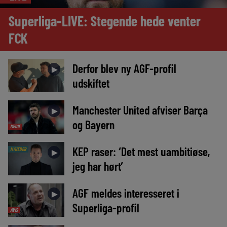
Superliga-LIVE: Stegende hede venter
FCK
Derfor blev ny AGF-profil
►
udskiftet
Manchester United afviser Barça
►
og Bayern
MEDIE
KEP raser: ‘Det mest uambitiøse,
NYHEDER
►
jeg har hørt’
AGF meldes interesseret i
►
Superliga-profil
AVIS