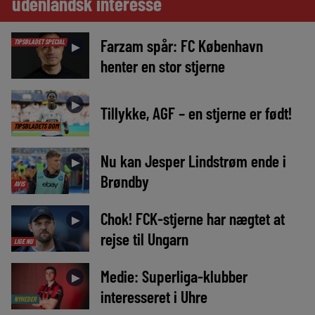
udenlandsk interesse
Farzam spår: FC København
TIPSBLADET SPECIAL
►
henter en stor stjerne
►
Tillykke, AGF – en stjerne er født!
TIPSBLADETS DOM
Nu kan Jesper Lindstrøm ende i
►
Brøndby
AVIS
Chok! FCK-stjerne har nægtet at
►
rejse til Ungarn
LIGE NU
Medie: Superliga-klubber
►
interesseret i Uhre
NYHEDER