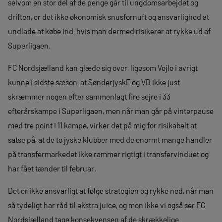
selvom en stor del af de penge går til ungdomsarbejdet og
driften, er det ikke økonomisk snusfornuft og ansvarlighed at
undlade at købe ind, hvis man dermed risikerer at rykke ud af
Superligaen.
FC Nordsjælland kan glæde sig over, ligesom Vejle i øvrigt
kunne i sidste sæson, at SønderjyskE og VB ikke just
skræmmer nogen efter sammenlagt fire sejre i 33
efterårskampe i Superligaen, men når man går på vinterpause
med tre point i 11 kampe, virker det på mig for risikabelt at
satse på, at de to jyske klubber med de enormt mange handler
på transfermarkedet ikke rammer rigtigt i transfervinduet og
har fået tænder til februar.
Det er ikke ansvarligt at følge strategien og rykke ned, når man
så tydeligt har råd til ekstra juice, og mon ikke vi også ser FC
Nordsjælland tage konsekvensen af de skrækkelige