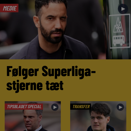
MEDIE
►
Følger Superliga-
stjerne tæt
TIPSBLADET SPECIAL
TRANSFER
►
►