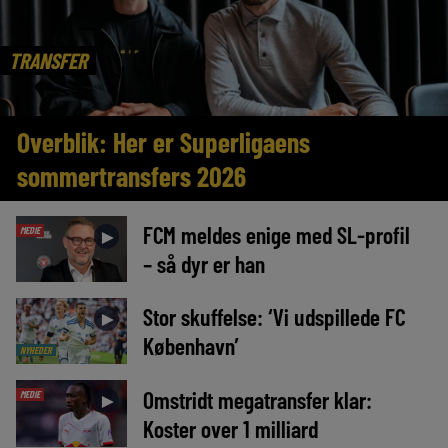
TRANSFER
Overblik: Her er Superligaens
sommertransfers 2026
FCM meldes enige med SL-profil
MEDIE
►
– så dyr er han
Stor skuffelse: ‘Vi udspillede FC
►
København’
NYHEDER
Omstridt megatransfer klar:
MEDIE
►
Koster over 1 milliard