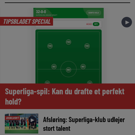
TIPSBLADET SPECIAL
►
Superliga-spil: Kan du drafte et perfekt
hold?
Afsløring: Superliga-klub udlejer
EKSKLUSIVT
►
stort talent