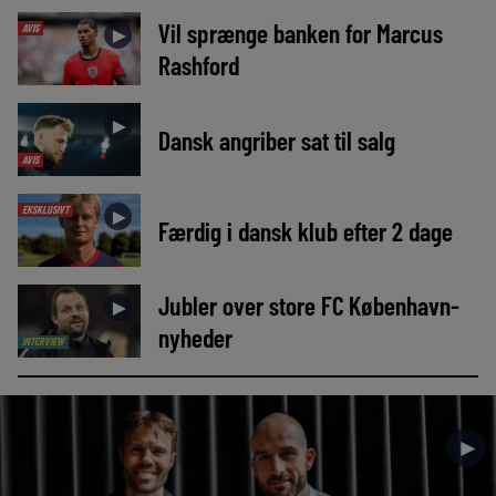
Vil sprænge banken for Marcus
AVIS
►
Rashford
►
Dansk angriber sat til salg
AVIS
EKSKLUSIVT
►
Færdig i dansk klub efter 2 dage
Jubler over store FC København-
►
nyheder
INTERVIEW
►