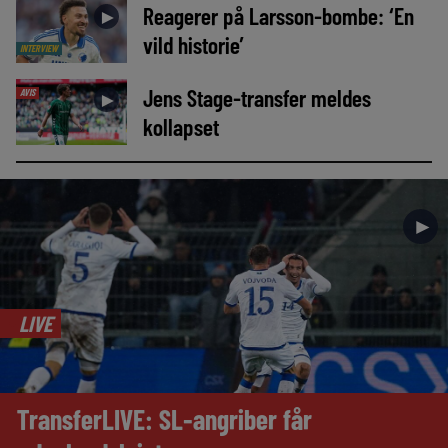
Reagerer på Larsson-bombe: ‘En
►
vild historie’
INTERVIEW
Jens Stage-transfer meldes
AVIS
►
kollapset
►
LIVE
TransferLIVE: SL-angriber får