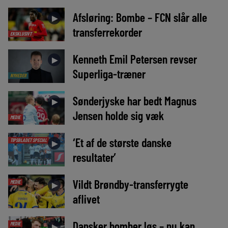
Afsløring: Bombe – FCN slår alle
►
transferrekorder
EKSKLUSIVT
Kenneth Emil Petersen revser
►
Superliga-træner
NYHEDER
Sønderjyske har bedt Magnus
►
Jensen holde sig væk
MEDIE
‘Et af de største danske
TIPSBLADET SPECIAL
►
resultater’
Vildt Brøndby-transferrygte
MEDIE
►
aflivet
Dansker bomber løs – nu kan
MEDIE
►