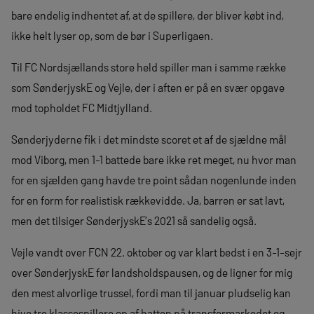
bare endelig indhentet af, at de spillere, der bliver købt ind,
ikke helt lyser op, som de bør i Superligaen.
Til FC Nordsjællands store held spiller man i samme række
som SønderjyskE og Vejle, der i aften er på en svær opgave
mod topholdet FC Midtjylland.
Sønderjyderne fik i det mindste scoret et af de sjældne mål
mod Viborg, men 1-1 battede bare ikke ret meget, nu hvor man
for en sjælden gang havde tre point sådan nogenlunde inden
for en form for realistisk rækkevidde. Ja, barren er sat lavt,
men det tilsiger SønderjyskE’s 2021 så sandelig også.
Vejle vandt over FCN 22. oktober og var klart bedst i en 3-1-sejr
over SønderjyskE før landsholdspausen, og de ligner for mig
den mest alvorlige trussel, fordi man til januar pludselig kan
hive tre klassespillere op af hatten på transfermarkedet og