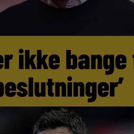
er ikke bange 
beslutninger’