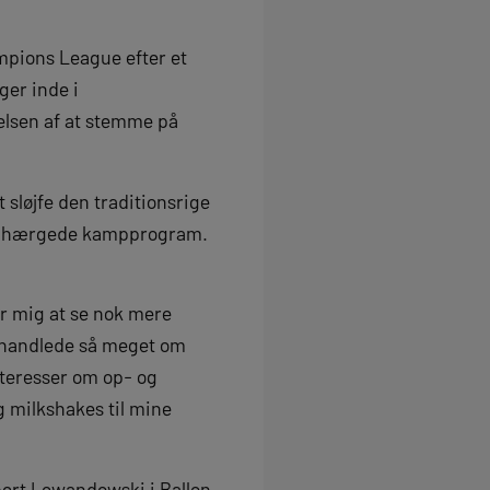
mpions League efter et
ger inde i
jelsen af at stemme på
 sløjfe den traditionsrige
 det hærgede kampprogram.
r mig at se nok mere
 handlede så meget om
nteresser om op- og
g milkshakes til mine
obert Lewandowski i Ballon