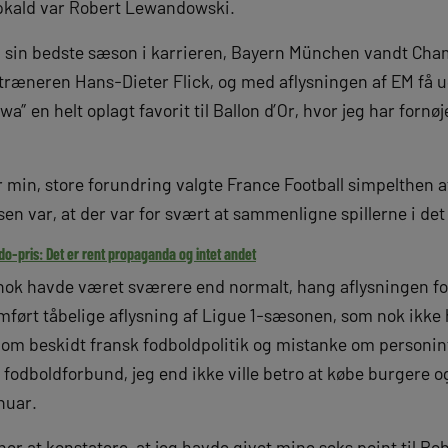
pkald var Robert Lewandowski.
 sin bedste sæson i karrieren, Bayern München vandt Cha
rtræneren Hans-Dieter Flick, og med aflysningen af EM få u
” en helt oplagt favorit til Ballon d’Or, hvor jeg har fornø
min, store forundring valgte France Football simpelthen at
sen var, at der var for svært at sammenligne spillerne i
do-pris: Det er rent propaganda og intet andet
 nok havde været sværere end normalt, hang aflysningen fo
rt tåbelige aflysning af Ligue 1-sæsonen, som nok ikke
 om beskidt fransk fodboldpolitik og mistanke om personi
 fodboldforbund, jeg end ikke ville betro at købe burgere o
nuar.
er at konstatere, at jeg havde givet mine seks point til R