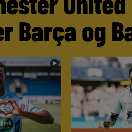
ester United
er Barça og B
►