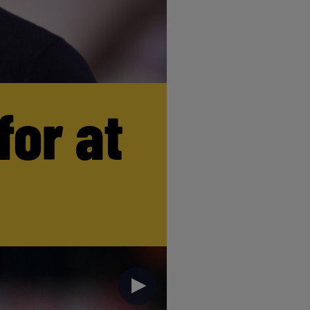
for at
►