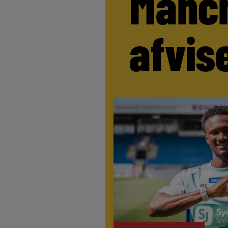
Manch
afvis