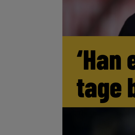
‘Han 
tage 