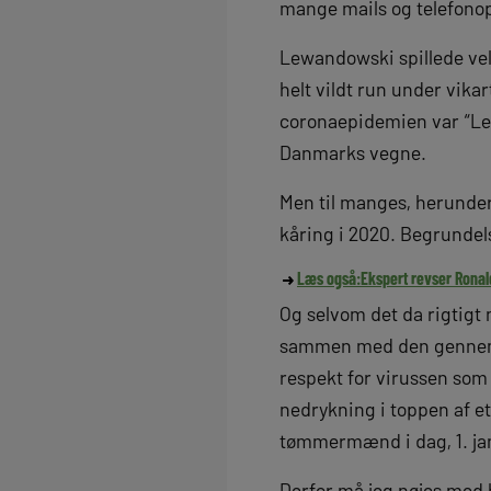
mange mails og telefono
Lewandowski spillede vel
helt vildt run under vika
coronaepidemien var “Lewa
Danmarks vegne.
Men til manges, herunder 
kåring i 2020. Begrundel
Læs også:
Ekspert revser Ronal
Og selvom det da rigtigt
sammen med den gennemfø
respekt for virussen som
nedrykning i toppen af et
tømmermænd i dag, 1. ja
Derfor må jeg nøjes med h