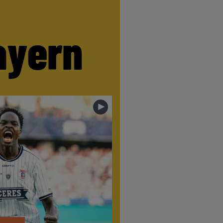
ayern
►