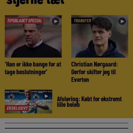
TIPSBLADET SPECIAL
TRANSFER
►
►
‘Han er ikke bange for at
Christian Nørgaard:
tage beslutninger’
Derfor skifter jeg til
Everton
►
Afsløring: Købt for ekstremt
lille beløb
EKSKLUSIVT