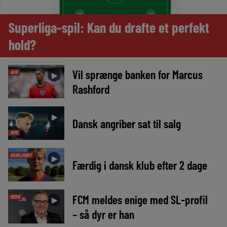
Superliga-spil: Kan du drafte et perfekt
hold?
Vil sprænge banken for Marcus
AVIS
►
Rashford
►
Dansk angriber sat til salg
AVIS
EKSKLUSIVT
►
Færdig i dansk klub efter 2 dage
FCM meldes enige med SL-profil
MEDIE
►
– så dyr er han