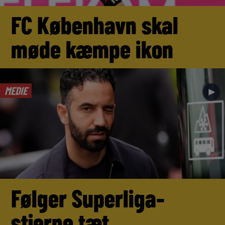
FC København skal
møde kæmpe ikon
MEDIE
►
Følger Superliga-
stjerne tæt