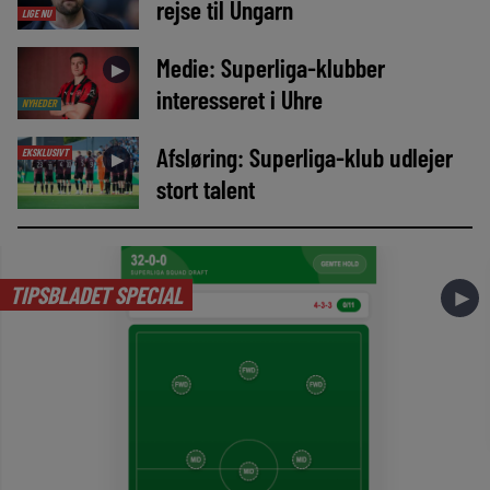
rejse til Ungarn
LIGE NU
Medie: Superliga-klubber
►
interesseret i Uhre
NYHEDER
Afsløring: Superliga-klub udlejer
EKSKLUSIVT
►
stort talent
TIPSBLADET SPECIAL
►