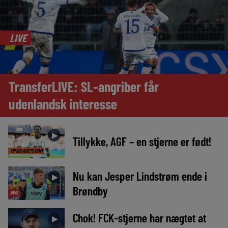
LIVE
TransferLIVE: SL-angriber får
udenlandsk interesse
►
Tillykke, AGF – en stjerne er født!
TIPSBLADETS DOM
Nu kan Jesper Lindstrøm ende i
►
Brøndby
AVIS
Chok! FCK-stjerne har nægtet at
►