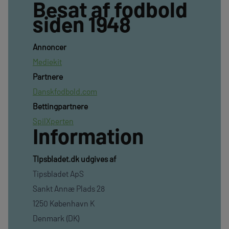
Besat af fodbold
siden 1948
Annoncer
Mediekit
Partnere
Danskfodbold.com
Bettingpartnere
SpilXperten
Information
TIpsbladet.dk udgives af
Tipsbladet ApS
Sankt Annæ Plads 28
1250 København K
Denmark (DK)