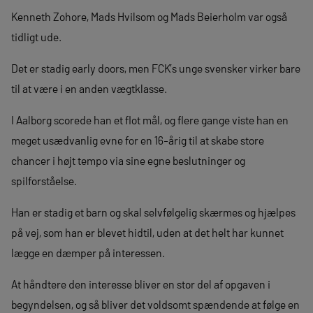
Kenneth Zohore, Mads Hvilsom og Mads Beierholm var også
tidligt ude.
Det er stadig early doors, men FCK’s unge svensker virker bare
til at være i en anden vægtklasse.
I Aalborg scorede han et flot mål, og flere gange viste han en
meget usædvanlig evne for en 16-årig til at skabe store
chancer i højt tempo via sine egne beslutninger og
spilforståelse.
Han er stadig et barn og skal selvfølgelig skærmes og hjælpes
på vej, som han er blevet hidtil, uden at det helt har kunnet
lægge en dæmper på interessen.
At håndtere den interesse bliver en stor del af opgaven i
begyndelsen, og så bliver det voldsomt spændende at følge en