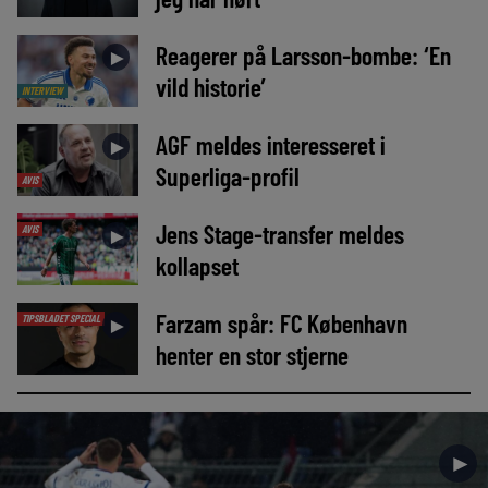
Reagerer på Larsson-bombe: ‘En
►
vild historie’
INTERVIEW
AGF meldes interesseret i
►
Superliga-profil
AVIS
Jens Stage-transfer meldes
AVIS
►
kollapset
Farzam spår: FC København
TIPSBLADET SPECIAL
►
henter en stor stjerne
►