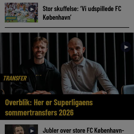
Stor skuffelse: ‘Vi udspillede FC
►
København’
NYHEDER
►
TRANSFER
Overblik: Her er Superligaens
sommertransfers 2026
Jubler over store FC København-
►