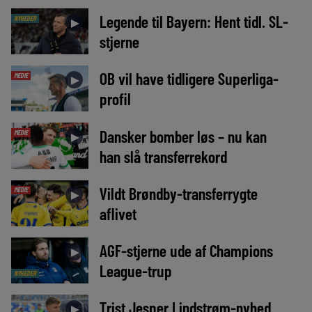
Legende til Bayern: Hent tidl. SL-
NYHEDER
►
stjerne
OB vil have tidligere Superliga-
MEDIE
►
profil
Dansker bomber løs – nu kan
MEDIE
►
han slå transferrekord
Vildt Brøndby-transferrygte
MEDIE
►
aflivet
AGF-stjerne ude af Champions
►
League-trup
NYHEDER
Trist Jesper Lindstrøm-nyhed
►