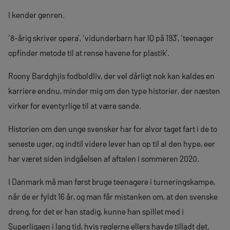
I kender genren.
‘8-årig skriver opera’, ‘vidunderbarn har IQ på 193’, ‘teenager
opfinder metode til at rense havene for plastik’.
Roony Bardghjis fodboldliv, der vel dårligt nok kan kaldes en
karriere endnu, minder mig om den type historier, der næsten
virker for eventyrlige til at være sande.
Historien om den unge svensker har for alvor taget fart i de to
seneste uger, og indtil videre lever han op til al den hype, eer
har været siden indgåelsen af aftalen i sommeren 2020.
I Danmark må man først bruge teenagere i turneringskampe,
når de er fyldt 16 år, og man får mistanken om, at den svenske
dreng, for det er han stadig, kunne han spillet med i
Superligaen i lang tid, hvis reglerne ellers havde tilladt det.