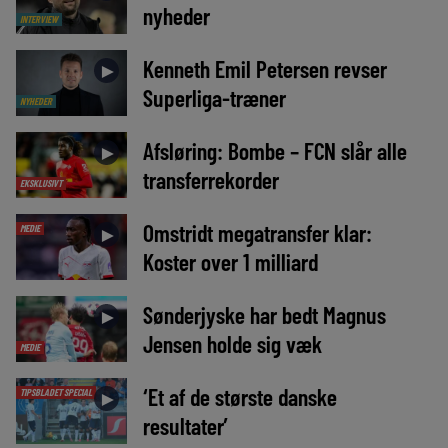
nyheder
INTERVIEW
Kenneth Emil Petersen revser
►
Superliga-træner
NYHEDER
Afsløring: Bombe – FCN slår alle
►
transferrekorder
EKSKLUSIVT
Omstridt megatransfer klar:
MEDIE
►
Koster over 1 milliard
Sønderjyske har bedt Magnus
►
Jensen holde sig væk
MEDIE
‘Et af de største danske
TIPSBLADET SPECIAL
►
resultater’