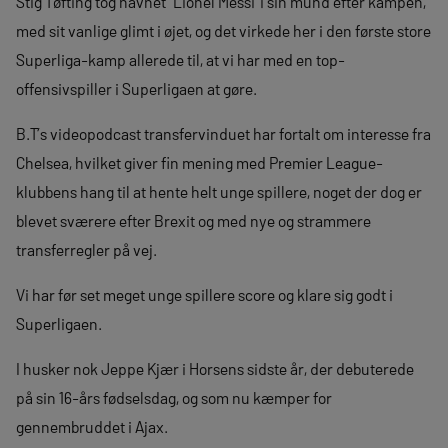
Stig Tøfting tog navnet ‘Lionel Messi’ i sin mund efter kampen,
med sit vanlige glimt i øjet, og det virkede her i den første store
Superliga-kamp allerede til, at vi har med en top-
offensivspiller i Superligaen at gøre.
B.T’s videopodcast transfervinduet har fortalt om interesse fra
Chelsea, hvilket giver fin mening med Premier League-
klubbens hang til at hente helt unge spillere, noget der dog er
blevet sværere efter Brexit og med nye og strammere
transferregler på vej.
Vi har før set meget unge spillere score og klare sig godt i
Superligaen.
I husker nok Jeppe Kjær i Horsens sidste år, der debuterede
på sin 16-års fødselsdag, og som nu kæmper for
gennembruddet i Ajax.