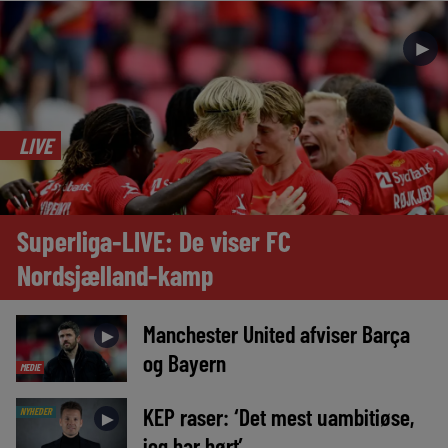
►
LIVE
Superliga-LIVE: De viser FC
Nordsjælland-kamp
Manchester United afviser Barça
►
og Bayern
MEDIE
KEP raser: ‘Det mest uambitiøse,
NYHEDER
►
jeg har hørt’