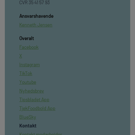
CVR 35 41 57 93
Ansvarshavende
Kenneth Jensen
Overalt
Facebook
X
Instagram
TikTok
Youtube
Nyhedsbrev
Tipsbladet App
TjekFoodbold App
BlueSky
Kontakt
Kontakt medarbejder