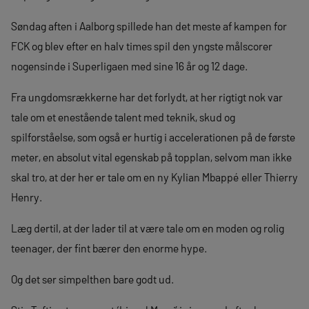
Søndag aften i Aalborg spillede han det meste af kampen for
FCK og blev efter en halv times spil den yngste målscorer
nogensinde i Superligaen med sine 16 år og 12 dage.
Fra ungdomsrækkerne har det forlydt, at her rigtigt nok var
tale om et enestående talent med teknik, skud og
spilforståelse, som også er hurtig i accelerationen på de første
meter, en absolut vital egenskab på topplan, selvom man ikke
skal tro, at der her er tale om en ny Kylian Mbappé eller Thierry
Henry.
Læg dertil, at der lader til at være tale om en moden og rolig
teenager, der fint bærer den enorme hype.
Og det ser simpelthen bare godt ud.