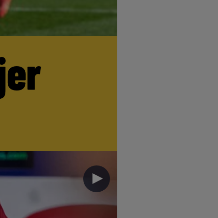
jer
►