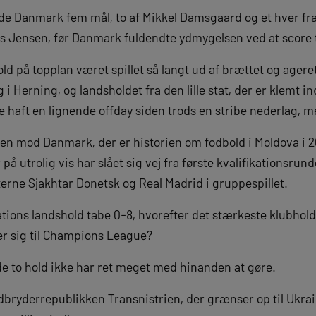
rede Danmark fem mål, to af Mikkel Damsgaard og et hver fr
s Jensen, før Danmark fuldendte ydmygelsen ved at score t
ld på topplan været spillet så langt ud af brættet og agere
eg i Herning, og landsholdet fra den lille stat, der er klem
ke haft en lignende offday siden trods en stribe nederlag, me
en mod Danmark, der er historien om fodbold i Moldova i 2
 på utrolig vis har slået sig vej fra første kvalifikationsru
erne Sjakhtar Donetsk og Real Madrid i gruppespillet.
ations landshold tabe 0-8, hvorefter det stærkeste klubhol
rer sig til Champions League?
de to hold ikke har ret meget med hinanden at gøre.
bryderrepublikken Transnistrien, der grænser op til Ukrain