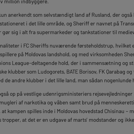
v million indbyggere.
 kun anerkendt som selvstændigt land af Rusland, der også 
tationeret i det lille område, og Sheriff er navnet på Tra
 gør sig i alt fra supermarkeder og tankstationer til medi
onaliteter i FC Sheriffs nuværende førsteholdstrup, hvilket er
f-spillere på Moldovas landshold, og med virksomheden Sher
ions League-deltagende hold, der i sammensætning og stil
ske klubber som Ludogorets, BATE Borisov, FK Qarabag og 
d de andre klubber i det lille land, man sådan nogenlunde 
også op på vestlige udenrigsministeriers rejsevejledninge
mugleri af narkotika og våben samt brud på menneskerett
 at kampen spilles inde i Moldovas hovedstad Chisinau – me
 tropper, at det er en udgave af marts’ modstander og ikke