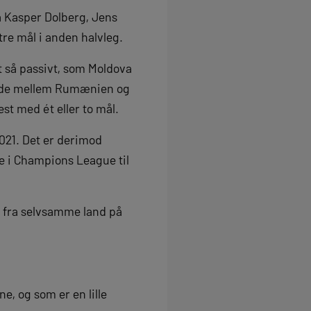
a Kasper Dolberg, Jens
re mål i anden halvleg.
t så passivt, som Moldova
t inde mellem Rumænien og
st med ét eller to mål.
021. Det er derimod
nde i Champions League til
d fra selvsamme land på
e, og som er en lille