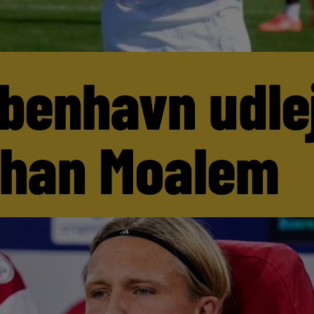
benhavn udle
than Moalem