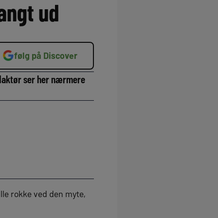
langt ud
følg på Discover
edaktør ser her nærmere
le rokke ved den myte,