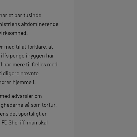
har et par tusinde
nsnistriens altdominerende
evirksomhed.
 med til at forklare, at
iffs penge i ryggen har
 har mere til fælles med
tidligere nævnte
hører hjemme i.
r med advarsler om
ighederne så som tortur,
ns det sportsligt er
 FC Sheriff, man skal