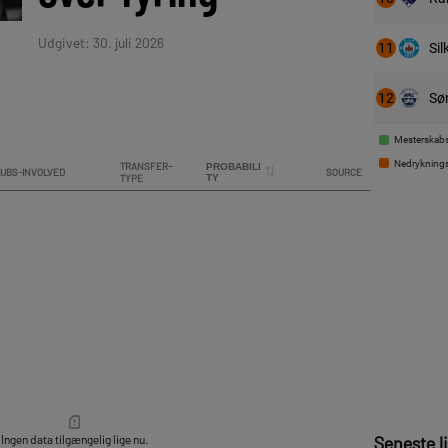
Udgivet: 30. juli 2026
11
Sil
12
Sø
Mesterskabs
Nedryknings
Seneste l