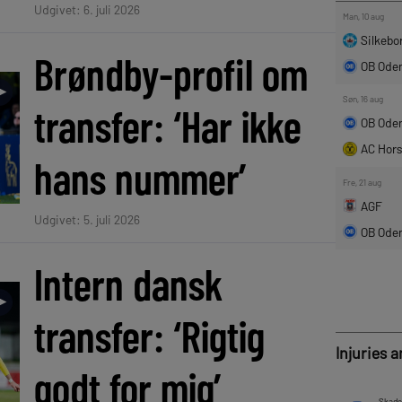
Udgivet: 6. juli 2026
Brøndby-profil om
►
transfer: ‘Har ikke
hans nummer’
Udgivet: 5. juli 2026
Intern dansk
►
transfer: ‘Rigtig
Injuries 
godt for mig’