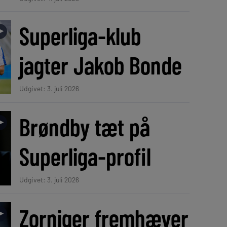
Superliga-klub
►
jagter Jakob Bonde
Udgivet: 3. juli 2026
Brøndby tæt på
►
Superliga-profil
Udgivet: 3. juli 2026
Zorniger fremhæver
►