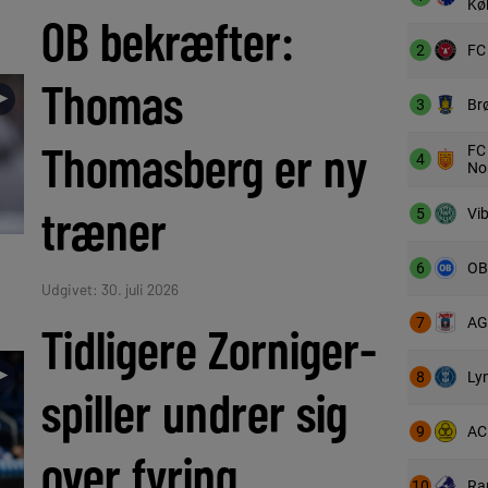
Kø
OB bekræfter:
2
FC 
Thomas
►
3
Br
Thomasberg er ny
FC
4
No
træner
5
Vi
6
OB
Udgivet: 30. juli 2026
7
AG
Tidligere Zorniger-
►
8
Ly
spiller undrer sig
9
AC
over fyring
10
Ra