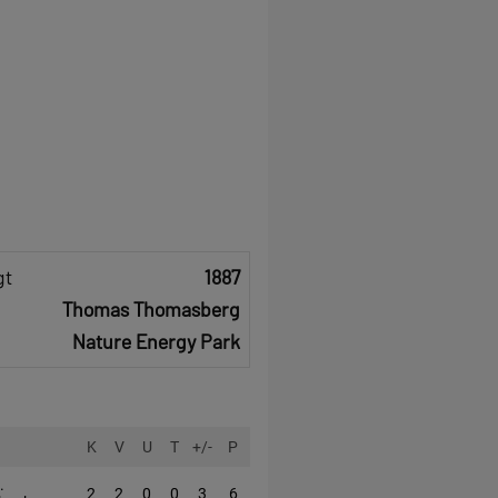
gt
1887
Thomas Thomasberg
Nature Energy Park
K
V
U
T
+/-
P
.
2
2
0
0
3
6