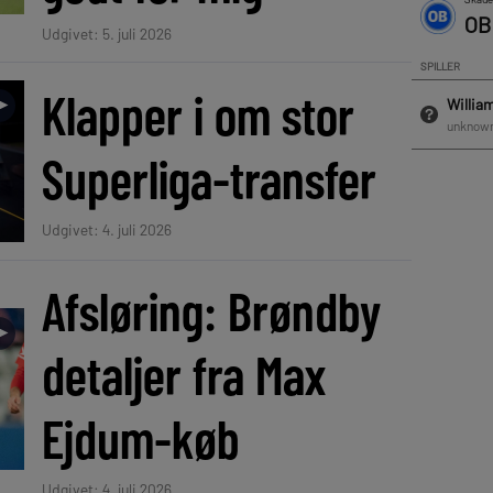
Udgivet: 5. juli 2026
Klapper i om stor
►
Superliga-transfer
Udgivet: 4. juli 2026
Afsløring: Brøndby
►
detaljer fra Max
Ejdum-køb
Udgivet: 4. juli 2026