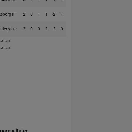
keborg IF
2
0
1
1
-2
1
nderjyske
2
0
0
2
-2
0
slutspil
slutspil
igaresultater