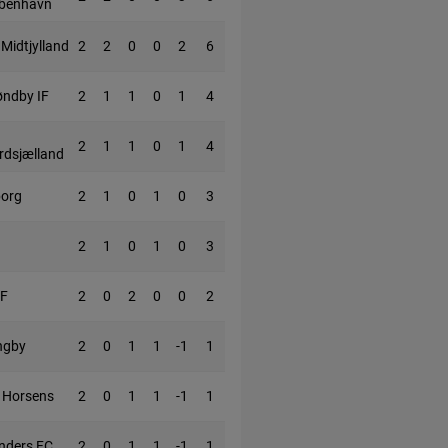
benhavn
Midtjylland
2
2
0
0
2
6
øndby IF
2
1
1
0
1
4
2
1
1
0
1
4
rdsjælland
borg
2
1
0
1
0
3
2
1
0
1
0
3
F
2
0
2
0
0
2
ngby
2
0
1
1
-1
1
 Horsens
2
0
1
1
-1
1
nders FC
2
0
1
1
-1
1