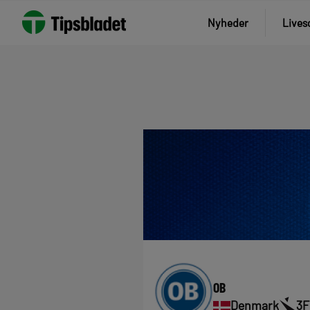
Nyheder
Lives
OB
Denmark
3F