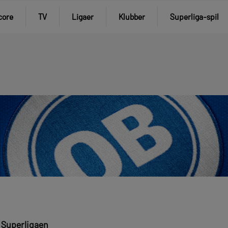
core
TV
Ligaer
Klubber
Superliga-spil
 Superligaen