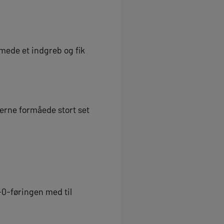
mede et indgreb og fik
oerne formåede stort set
-0-føringen med til