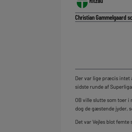
Ritzau
Christian Gammelgaard scor
Der var lige præcis intet
sidste runde af Superlig
OB ville slutte som toer i
dog de gæstende jyder, s
Det var Vejles blot femte