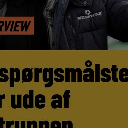
RVIEW
 spørgsmålst
r ude af
truppen