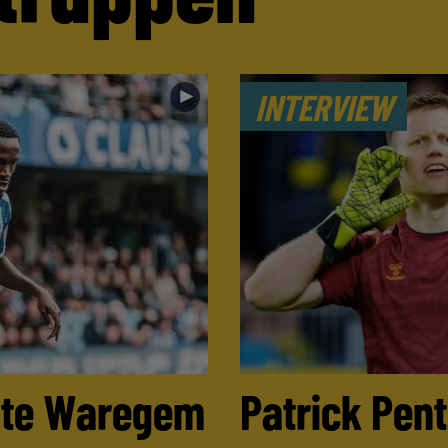
►
INTERVIEW
ulte Waregem
Patrick Pen