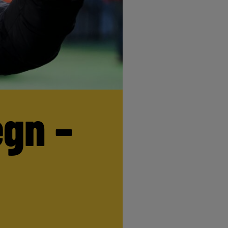
egn –