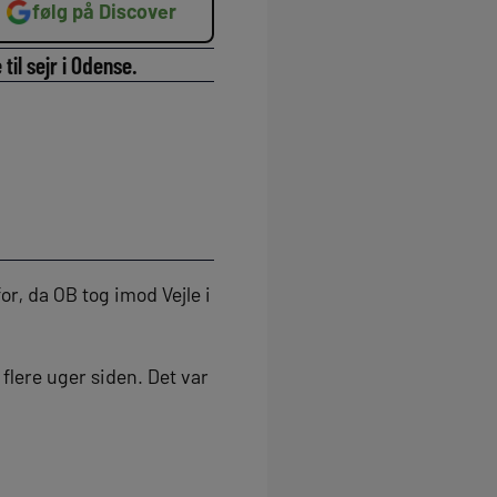
følg på Discover
til sejr i Odense.
or, da OB tog imod Vejle i
 flere uger siden. Det var