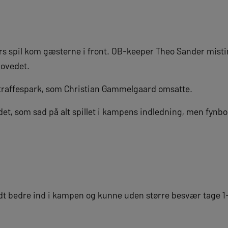
ers spil kom gæsterne i front. OB-keeper Theo Sander misti
hovedet.
 straffespark, som Christian Gammelgaard omsatte.
det, som sad på alt spillet i kampens indledning, men fynb
lidt bedre ind i kampen og kunne uden større besvær tage 1