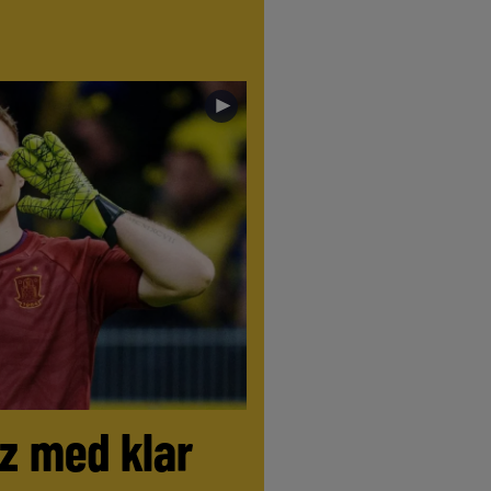
►
tz med klar