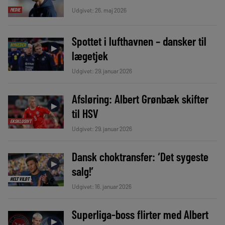
Udgivet: 26. maj 2026
MEDIE
Spottet i lufthavnen – dansker til
NYHEDER
►
lægetjek
Udgivet: 29. januar 2026
Afsløring: Albert Grønbæk skifter
►
til HSV
EKSKLUSIVT
Udgivet: 29. januar 2026
Dansk choktransfer: ‘Det sygeste
►
salg!’
HELT VILDT
Udgivet: 16. januar 2026
Superliga-boss flirter med Albert
►