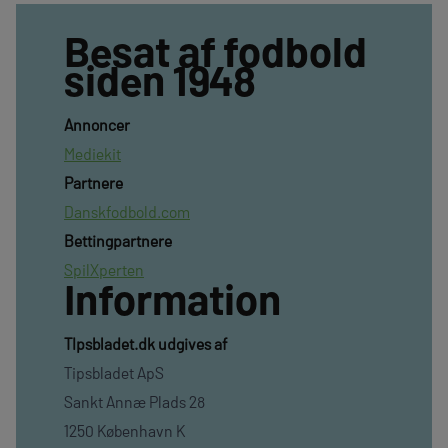
Besat af fodbold
siden 1948
Annoncer
Mediekit
Partnere
Danskfodbold.com
Bettingpartnere
SpilXperten
Information
TIpsbladet.dk udgives af
Tipsbladet ApS
Sankt Annæ Plads 28
1250 København K