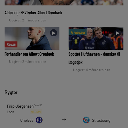
Afsløring: HSV køber Albert Grønbæk
Udgivet: 2 måneder siden
NYHEDER
►
►
MEDIE
Forhandler om Albert Grønbæk
Spottet i lufthavnen – dansker til
Udgivet: 2 måneder siden
lægetjek
Udgivet: 6 måneder siden
Rygter