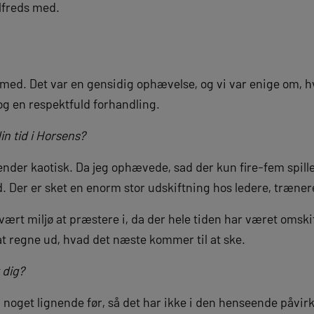
ilfreds med.
nt med. Det var en gensidig ophævelse, og vi var enige om, h
g en respektfuld forhandling.
in tid i Horsens?
der kaotisk. Da jeg ophævede, sad der kun fire-fem spiller
. Der er sket en enorm stor udskiftning hos ledere, trænere
svært miljø at præstere i, da der hele tiden har været oms
at regne ud, hvad det næste kommer til at ske.
 dig?
noget lignende før, så det har ikke i den henseende påvirk