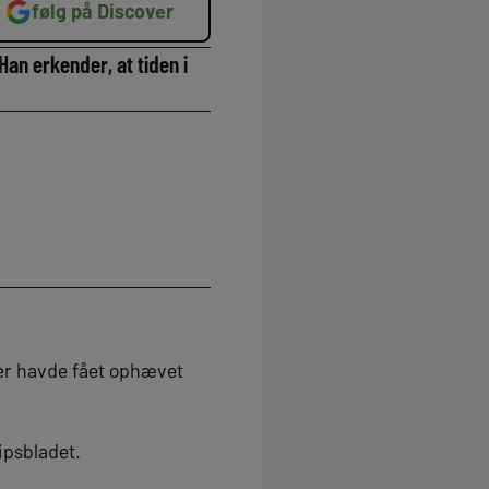
følg på Discover
an erkender, at tiden i
ler havde fået ophævet
ipsbladet.