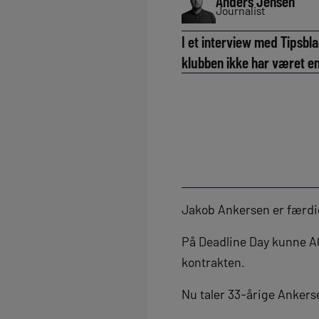
Anders Jensen
Journalist
I et interview med Tipsbl
klubben ikke har været en
Jakob Ankersen er færdi
På Deadline Day kunne AC
kontrakten.
Nu taler 33-årige Ankers