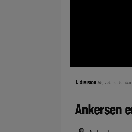
1. division
Udgivet: september 3
Ankersen er