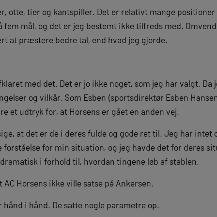
 otte, tier og kantspiller. Det er relativt mange positioner 
på fem mål, og det er jeg bestemt ikke tilfreds med. Omvend
ært at præstere bedre tal, end hvad jeg gjorde.
klaret med det. Det er jo ikke noget, som jeg har valgt. Da 
ngelser og vilkår. Som Esben (sportsdirektør Esben Hansen, 
are et udtryk for, at Horsens er gået en anden vej.
ige, at det er de i deres fulde og gode ret til. Jeg har intet
forståelse for min situation, og jeg havde det for deres sit
udramatisk i forhold til, hvordan tingene løb af stablen.
t AC Horsens ikke ville satse på Ankersen.
går hånd i hånd. De satte nogle parametre op.