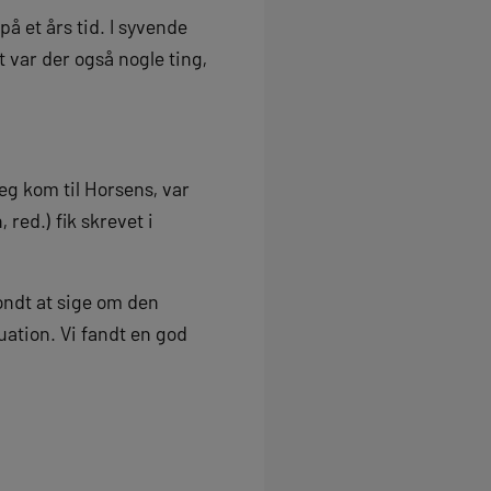
på et års tid. I syvende
t var der også nogle ting,
jeg kom til Horsens, var
red.) fik skrevet i
 ondt at sige om den
uation. Vi fandt en god