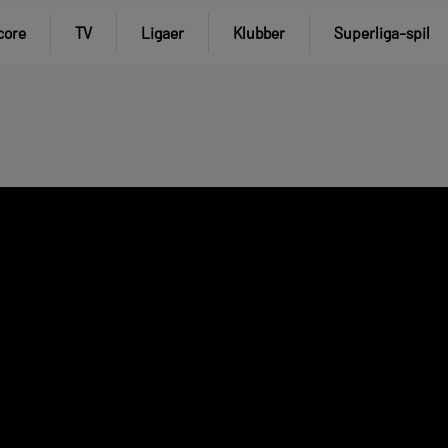
core
TV
Ligaer
Klubber
Superliga-spil