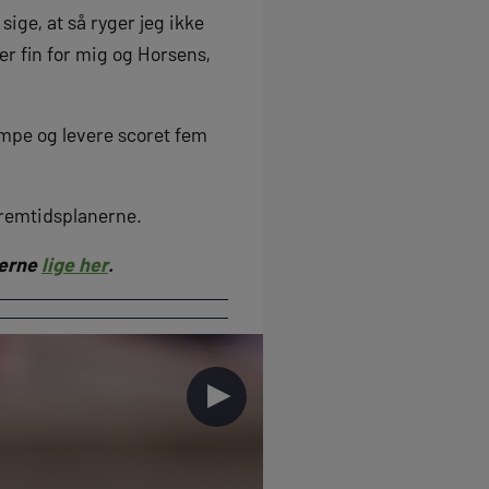
sige, at så ryger jeg ikke
er fin for mig og Horsens,
ampe og levere scoret fem
fremtidsplanerne.
berne
lige her
.
►