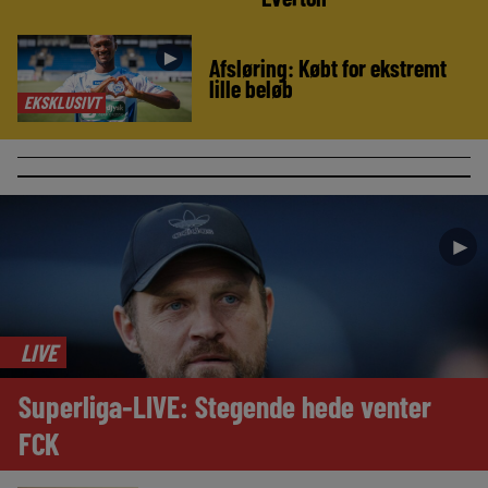
►
Afsløring: Købt for ekstremt
lille beløb
EKSKLUSIVT
►
LIVE
Superliga-LIVE: Stegende hede venter
FCK