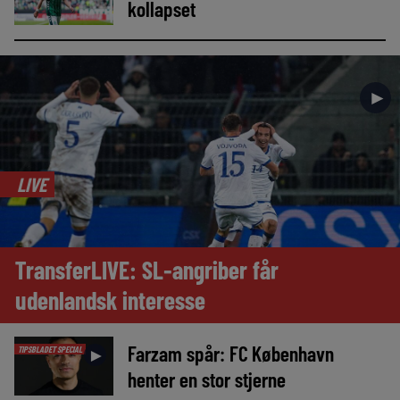
kollapset
►
LIVE
TransferLIVE: SL-angriber får
udenlandsk interesse
Farzam spår: FC København
TIPSBLADET SPECIAL
►
henter en stor stjerne