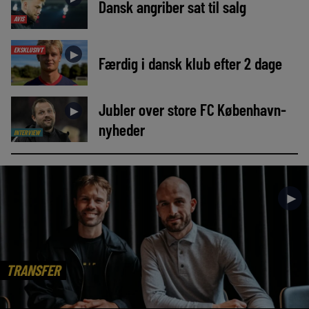
Dansk angriber sat til salg
AVIS
EKSKLUSIVT
►
Færdig i dansk klub efter 2 dage
Jubler over store FC København-
►
nyheder
INTERVIEW
►
TRANSFER