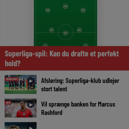
Superliga-spil: Kan du drafte et perfekt
hold?
Afsløring: Superliga-klub udlejer
EKSKLUSIVT
►
stort talent
Vil sprænge banken for Marcus
AVIS
►
Rashford
►