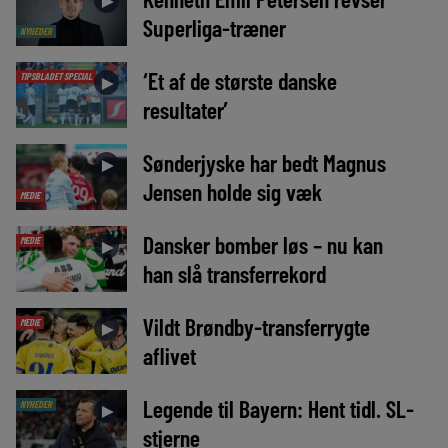
►
Superliga-træner
NYHEDER
‘Et af de største danske
TIPSBLADET SPECIAL
►
resultater’
Sønderjyske har bedt Magnus
►
Jensen holde sig væk
MEDIE
Dansker bomber løs – nu kan
MEDIE
►
han slå transferrekord
Vildt Brøndby-transferrygte
MEDIE
►
aflivet
Legende til Bayern: Hent tidl. SL-
NYHEDER
►
stjerne