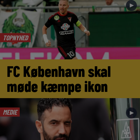
►
TOPNYHED
FC København skal
møde kæmpe ikon
MEDIE
►