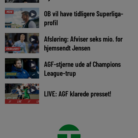
OB vil have tidligere Superliga-
MEDIE
►
profil
Afsløring: Afviser seks mio. for
►
hjemsendt Jensen
EKSKLUSIVT
AGF-stjerne ude af Champions
►
League-trup
NYHEDER
►
LIVE: AGF klarede presset!
LIVE
//
LIVE
//
LIVE
//
LIVE
//
LIVE
//
LIVE
//
LIVE
//
LIV