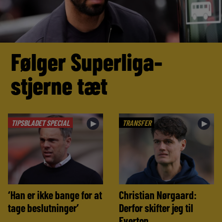
Følger Superliga-
stjerne tæt
TIPSBLADET SPECIAL
TRANSFER
►
►
‘Han er ikke bange for at
Christian Nørgaard:
tage beslutninger’
Derfor skifter jeg til
Everton