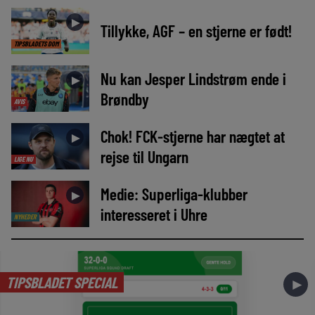
►
Tillykke, AGF – en stjerne er født!
TIPSBLADETS DOM
Nu kan Jesper Lindstrøm ende i
►
Brøndby
AVIS
Chok! FCK-stjerne har nægtet at
►
rejse til Ungarn
LIGE NU
Medie: Superliga-klubber
►
interesseret i Uhre
NYHEDER
TIPSBLADET SPECIAL
►