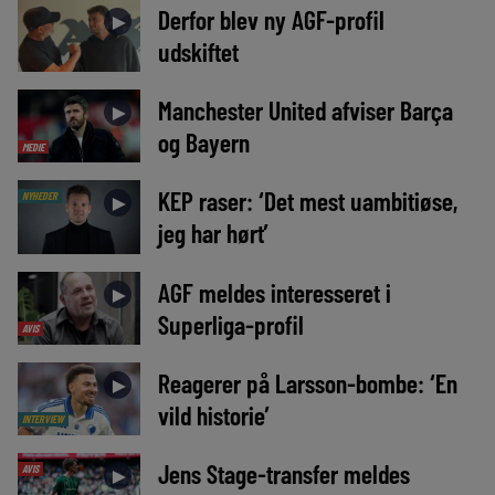
Derfor blev ny AGF-profil
►
udskiftet
Manchester United afviser Barça
►
og Bayern
MEDIE
KEP raser: ‘Det mest uambitiøse,
NYHEDER
►
jeg har hørt’
AGF meldes interesseret i
►
Superliga-profil
AVIS
Reagerer på Larsson-bombe: ‘En
►
vild historie’
INTERVIEW
Jens Stage-transfer meldes
AVIS
►