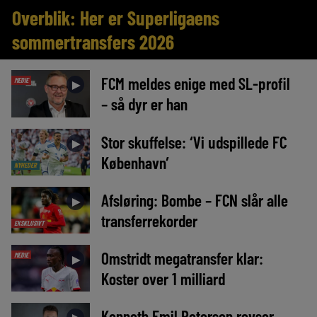
Overblik: Her er Superligaens
sommertransfers 2026
FCM meldes enige med SL-profil
MEDIE
►
– så dyr er han
Stor skuffelse: ‘Vi udspillede FC
►
København’
NYHEDER
Afsløring: Bombe – FCN slår alle
►
transferrekorder
EKSKLUSIVT
Omstridt megatransfer klar:
MEDIE
►
Koster over 1 milliard
Kenneth Emil Petersen revser