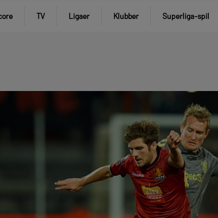
core
TV
Ligaer
Klubber
Superliga-spil