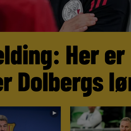
lding: Her er
r Dolbergs lø
►