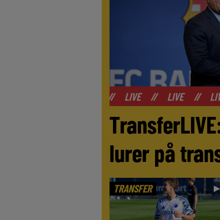
//
LIVE
//
LIVE
//
LIVE
//
LIVE
TransferLIVE
lurer på tra
TRANSFER