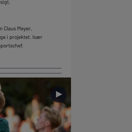
 sigt.
en Claus Meyer,
e i projektet. Især
sportschef.
►