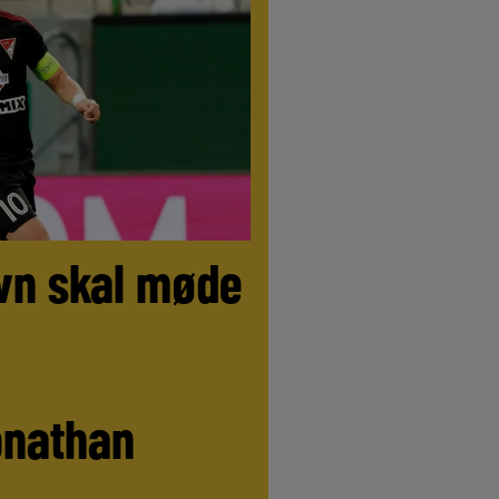
LIVE
//
LIVE
//
LIVE
//
LIVE
//
LIVE
//
vn skal møde
onathan