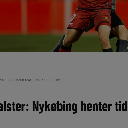
7 08:58 | Opdateret: juni 27, 2017 08:58
lster: Nykøbing henter tid