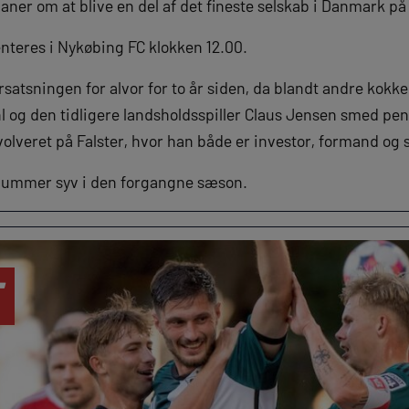
laner om at blive en del af det fineste selskab i Danmark på
teres i Nykøbing FC klokken 12.00.
satsningen for alvor for to år siden, da blandt andre kokk
og den tidligere landsholdsspiller Claus Jensen smed peng
olveret på Falster, hvor han både er investor, formand og 
nummer syv i den forgangne sæson.