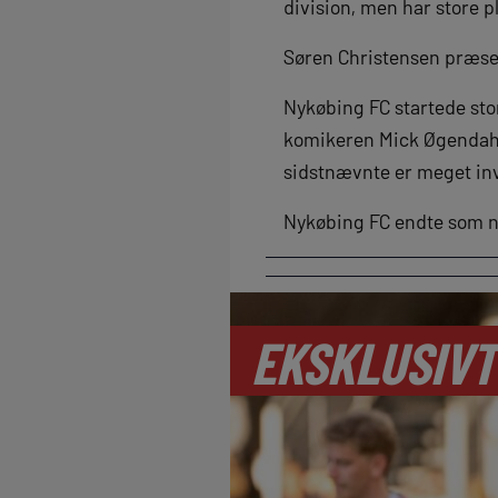
division, men har store p
Søren Christensen præsen
Nykøbing FC startede stor
komikeren Mick Øgendahl 
sidstnævnte er meget inv
Nykøbing FC endte som 
EKSKLUSIVT