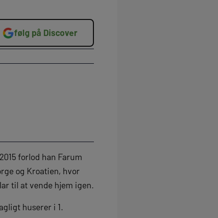
følg på Discover
 2015 forlod han Farum
rge og Kroatien, hvor
r til at vende hjem igen.
gligt huserer i 1.