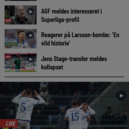
AGF meldes interesseret i
►
Superliga-profil
AVIS
Reagerer på Larsson-bombe: ‘En
►
vild historie’
INTERVIEW
Jens Stage-transfer meldes
AVIS
►
kollapset
►
LIVE