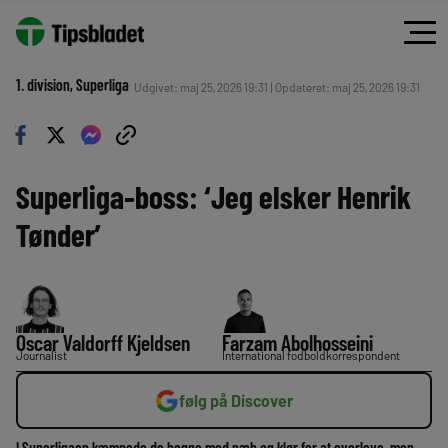
1. division
, 
Superliga
Udgivet: maj 25, 2026 19:31 | Opdateret: maj 25, 2026 19:31
Superliga-boss: ‘Jeg elsker Henrik
Tønder’
Oscar Valdorff Kjeldsen
Farzam Abolhosseini
Journalist
International fodboldkorrespondent
følg på Discover
I Superligaen kæmpede de begge med næb og klør for at overleve, men