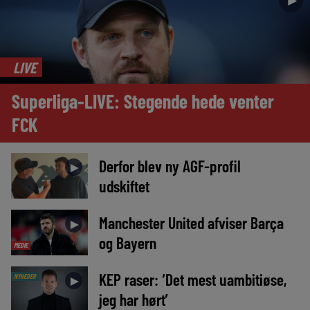
►
LIVE
Superliga-LIVE: Stegende hede venter
FCK
Derfor blev ny AGF-profil
►
udskiftet
Manchester United afviser Barça
►
og Bayern
MEDIE
KEP raser: ‘Det mest uambitiøse,
NYHEDER
►
jeg har hørt’