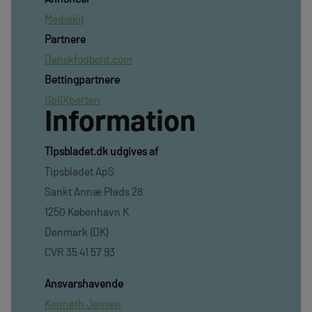
Mediekit
Partnere
Danskfodbold.com
Bettingpartnere
SpilXperten
Information
TIpsbladet.dk udgives af
Tipsbladet ApS
Sankt Annæ Plads 28
1250 København K
Denmark (DK)
CVR 35 41 57 93
Ansvarshavende
Kenneth Jensen