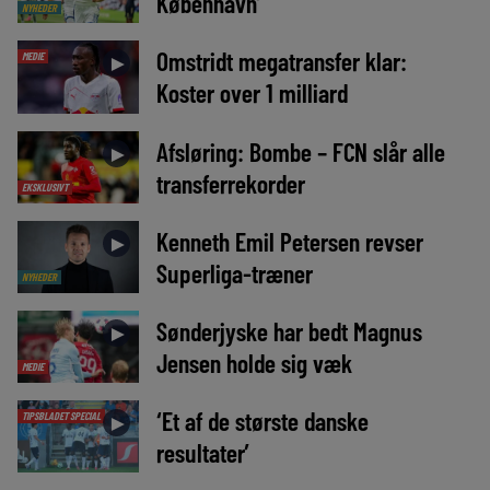
København’
NYHEDER
Omstridt megatransfer klar:
MEDIE
►
Koster over 1 milliard
Afsløring: Bombe – FCN slår alle
►
transferrekorder
EKSKLUSIVT
Kenneth Emil Petersen revser
►
Superliga-træner
NYHEDER
Sønderjyske har bedt Magnus
►
Jensen holde sig væk
MEDIE
‘Et af de største danske
TIPSBLADET SPECIAL
►
resultater’