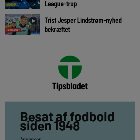
League-trup
NYHEDER
Trist Jesper Lindstrøm-nyhed
►
bekræftet
EKSKLUSIVT
Besat af fodbold
siden 1948
Annoncer