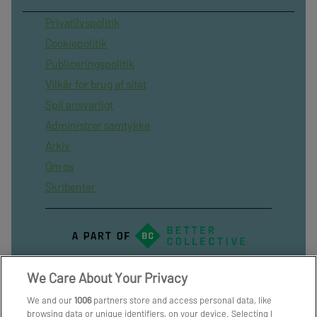
Privatilvspolitik
Cookiepolitik
Publiceringspolitik
Vilkår for brug af sitet
Spil ansvarligt
Administrer samtykke
Arkiv
Om os
Skribenter
We Care About Your Privacy
We and our
1006
partners store and access personal data, like
browsing data or unique identifiers, on your device. Selecting I