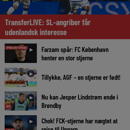
TransferLIVE: SL-angriber får
udenlandsk interesse
Farzam spår: FC København
TIPSBLADET SPECIAL
►
henter en stor stjerne
►
Tillykke, AGF – en stjerne er født!
TIPSBLADETS DOM
Nu kan Jesper Lindstrøm ende i
►
Brøndby
AVIS
Chok! FCK-stjerne har nægtet at
►
rejse til Ungarn