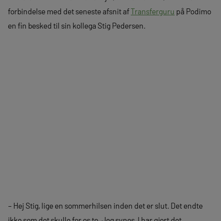
forbindelse med det seneste afsnit af
Transferguru
på Podimo
en fin besked til sin kollega Stig Pedersen.
– Hej Stig, lige en sommerhilsen inden det er slut. Det endte
ikke som det skulle for os to. Jeg synes, I har gjort det