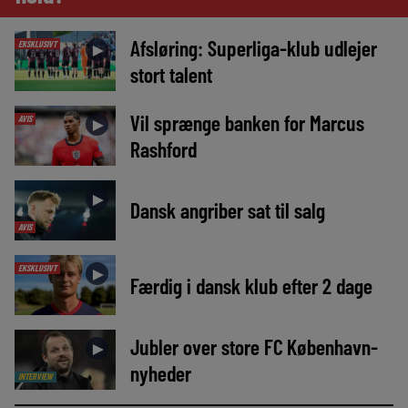
Afsløring: Superliga-klub udlejer
EKSKLUSIVT
►
stort talent
Vil sprænge banken for Marcus
AVIS
►
Rashford
►
Dansk angriber sat til salg
AVIS
EKSKLUSIVT
►
Færdig i dansk klub efter 2 dage
Jubler over store FC København-
►
nyheder
INTERVIEW