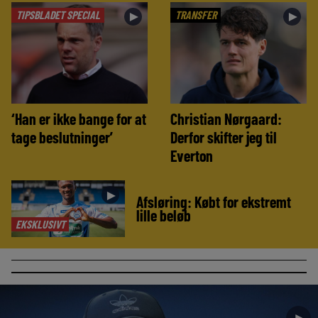
TIPSBLADET SPECIAL
TRANSFER
►
►
‘Han er ikke bange for at
Christian Nørgaard:
tage beslutninger’
Derfor skifter jeg til
Everton
►
Afsløring: Købt for ekstremt
lille beløb
EKSKLUSIVT