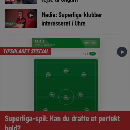
LIGE NU
Medie: Superliga-klubber
►
interesseret i Uhre
NYHEDER
TIPSBLADET SPECIAL
►
Superliga-spil: Kan du drafte et perfekt
hold?