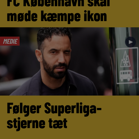
FC København skal
møde kæmpe ikon
MEDIE
►
Følger Superliga-
stjerne tæt