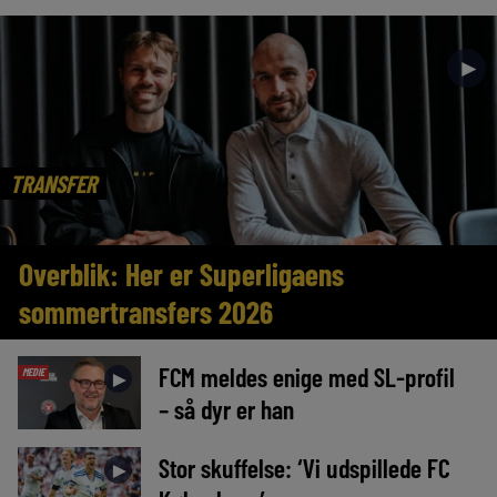
►
TRANSFER
Overblik: Her er Superligaens
sommertransfers 2026
FCM meldes enige med SL-profil
MEDIE
►
– så dyr er han
Stor skuffelse: ‘Vi udspillede FC
►