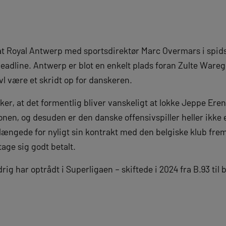
at Royal Antwerp med sportsdirektør Marc Overmars i spid
deadline. Antwerp er blot en enkelt plads foran Zulte Ware
ivl være et skridt op for danskeren.
r, at det formentlig bliver vanskeligt at lokke Jeppe Eren
en, og desuden er den danske offensivspiller heller ikke e
længede for nyligt sin kontrakt med den belgiske klub frem 
ge sig godt betalt.
ig har optrådt i Superligaen – skiftede i 2024 fra B.93 til 