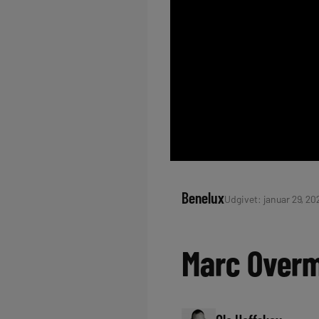
Benelux
Udgivet: januar 29, 202
Marc Overma