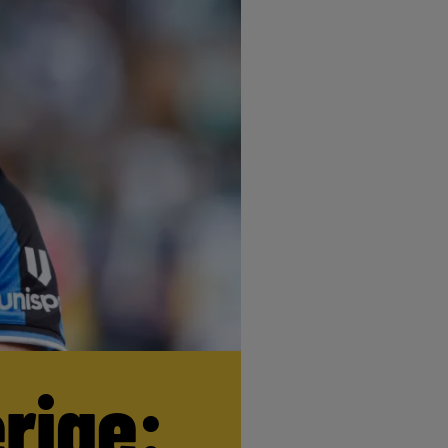
erige: