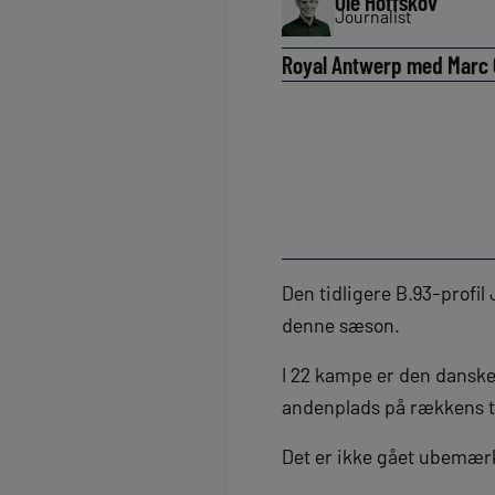
Ole Hoffskov
Journalist
Royal Antwerp med Marc Ov
Den tidligere B.93-profil
denne sæson.
I 22 kampe er den danske 
andenplads på rækkens to
Det er ikke gået ubemær