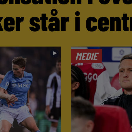
er står i cen
►
MEDIE