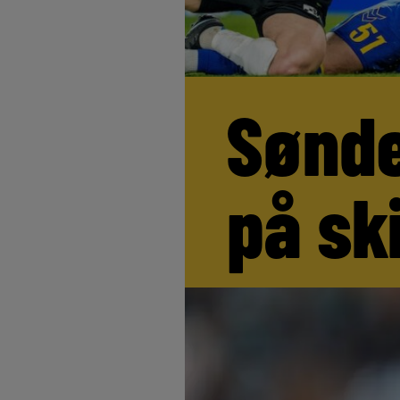
Sønde
på sk