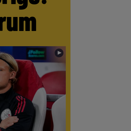
trum
►