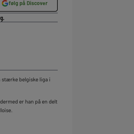
følg på Discover
g.
 stærke belgiske liga i
g dermed er han på en delt
loise.