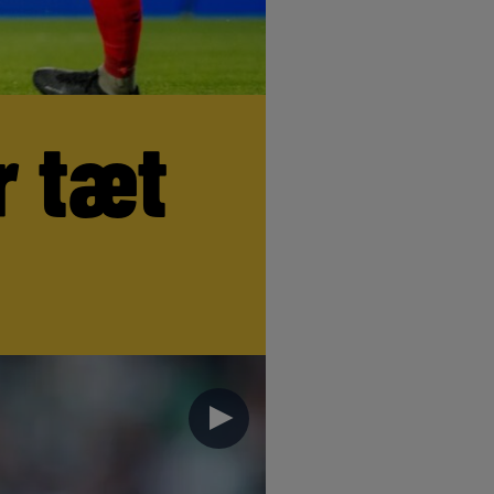
r tæt
►