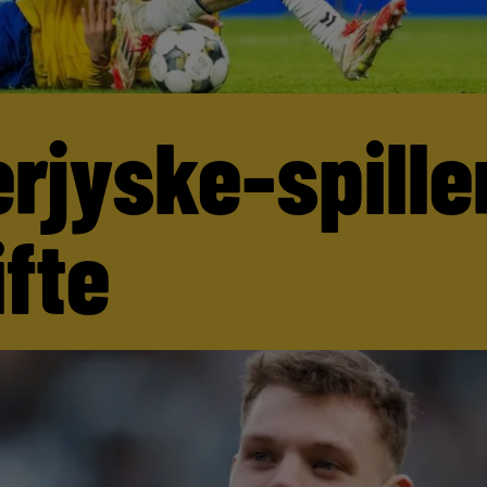
rjyske-spille
ifte