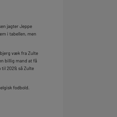
sen jagter Jeppe
gem i tabellen, men
bjerg væk fra Zulte
n billig mand at få
til 2029, så Zulte
belgisk fodbold.