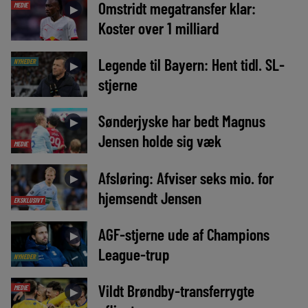
Omstridt megatransfer klar:
MEDIE
►
Koster over 1 milliard
Legende til Bayern: Hent tidl. SL-
NYHEDER
►
stjerne
Sønderjyske har bedt Magnus
►
Jensen holde sig væk
MEDIE
Afsløring: Afviser seks mio. for
►
hjemsendt Jensen
EKSKLUSIVT
AGF-stjerne ude af Champions
►
League-trup
NYHEDER
Vildt Brøndby-transferrygte
MEDIE
►