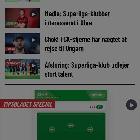
Medie: Superliga-klubber
►
interesseret i Uhre
NYHEDER
Chok! FCK-stjerne har nægtet at
►
rejse til Ungarn
LIGE NU
Afsløring: Superliga-klub udlejer
EKSKLUSIVT
►
stort talent
TIPSBLADET SPECIAL
►