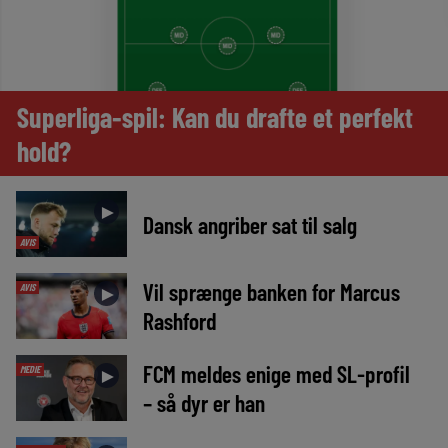
Superliga-spil: Kan du drafte et perfekt
hold?
►
Dansk angriber sat til salg
AVIS
Vil sprænge banken for Marcus
AVIS
►
Rashford
FCM meldes enige med SL-profil
MEDIE
►
– så dyr er han