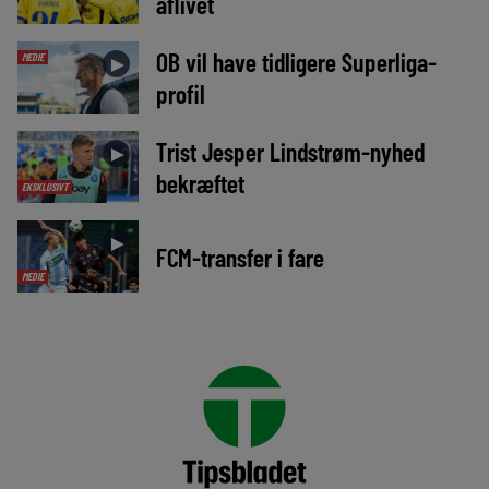
aflivet
OB vil have tidligere Superliga-
MEDIE
►
profil
Trist Jesper Lindstrøm-nyhed
►
bekræftet
EKSKLUSIVT
►
FCM-transfer i fare
MEDIE