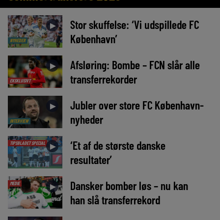
Stor skuffelse: ‘Vi udspillede FC
►
København’
NYHEDER
Afsløring: Bombe – FCN slår alle
►
transferrekorder
EKSKLUSIVT
Jubler over store FC København-
►
nyheder
INTERVIEW
‘Et af de største danske
TIPSBLADET SPECIAL
►
resultater’
Dansker bomber løs – nu kan
MEDIE
►
han slå transferrekord