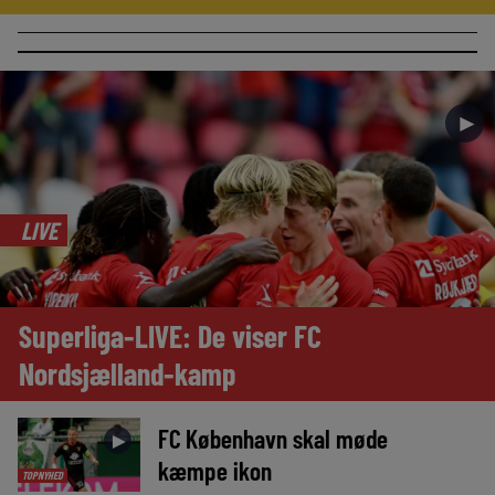
►
LIVE
Superliga-LIVE: De viser FC
Nordsjælland-kamp
FC København skal møde
►
kæmpe ikon
TOPNYHED