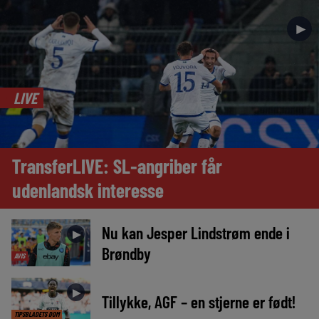
►
LIVE
TransferLIVE: SL-angriber får
udenlandsk interesse
Nu kan Jesper Lindstrøm ende i
►
Brøndby
AVIS
►
Tillykke, AGF – en stjerne er født!
TIPSBLADETS DOM