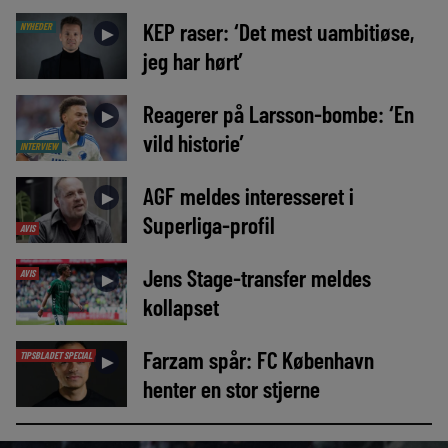
KEP raser: ‘Det mest uambitiøse,
NYHEDER
►
jeg har hørt’
Reagerer på Larsson-bombe: ‘En
►
vild historie’
INTERVIEW
AGF meldes interesseret i
►
Superliga-profil
AVIS
Jens Stage-transfer meldes
AVIS
►
kollapset
Farzam spår: FC København
TIPSBLADET SPECIAL
►
henter en stor stjerne