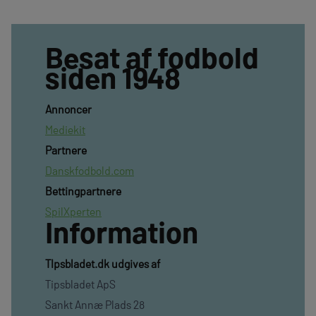
Besat af fodbold
siden 1948
Annoncer
Mediekit
Partnere
Danskfodbold.com
Bettingpartnere
SpilXperten
Information
TIpsbladet.dk udgives af
Tipsbladet ApS
Sankt Annæ Plads 28