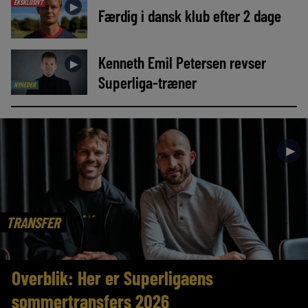
EKSKLUSIVT
►
Færdig i dansk klub efter 2 dage
Kenneth Emil Petersen revser
►
Superliga-træner
NYHEDER
►
TRANSFER
Overblik: Her er Superligaens
sommertransfers 2026