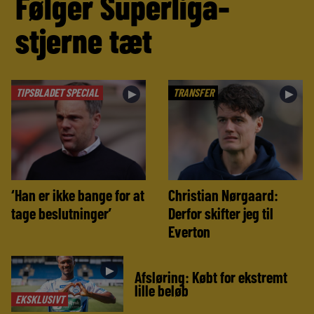
Følger Superliga-
stjerne tæt
TIPSBLADET SPECIAL
TRANSFER
►
►
‘Han er ikke bange for at
Christian Nørgaard:
tage beslutninger’
Derfor skifter jeg til
Everton
►
Afsløring: Købt for ekstremt
lille beløb
EKSKLUSIVT