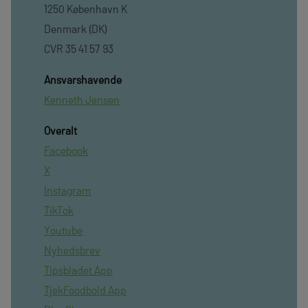
1250 København K
Denmark (DK)
CVR 35 41 57 93
Ansvarshavende
Kenneth Jensen
Overalt
Facebook
X
Instagram
TikTok
Youtube
Nyhedsbrev
Tipsbladet App
TjekFoodbold App