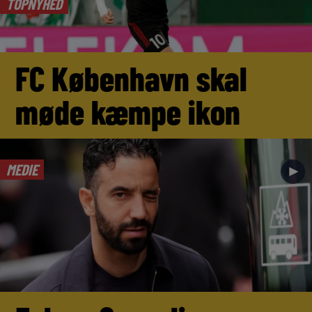
TOPNYHED
FC København skal
møde kæmpe ikon
MEDIE
►