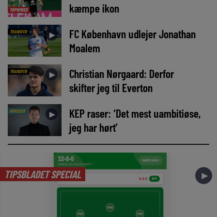
kæmpe ikon
TOPNYHED
FC København udlejer Jonathan
TRANSFER
►
Moalem
Christian Nørgaard: Derfor
TRANSFER
►
skifter jeg til Everton
KEP raser: ‘Det mest uambitiøse,
NYHEDER
►
jeg har hørt’
TIPSBLADET SPECIAL
►