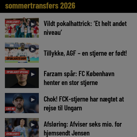
sommertransfers 2026
Vildt pokalhattrick: ‘Et helt andet
EKSKLUSIVT
►
niveau’
►
Tillykke, AGF – en stjerne er født!
TIPSBLADETS DOM
Farzam spår: FC København
TIPSBLADET SPECIAL
►
henter en stor stjerne
Chok! FCK-stjerne har nægtet at
►
rejse til Ungarn
LIGE NU
Afsløring: Afviser seks mio. for
►
hjemsendt Jensen
EKSKLUSIVT