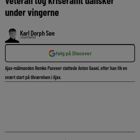
Veteran tog kriseramt dansker
under vingerne
Karl Dorph Søe
Journalist
følg på Discover
Ajax-målmanden Remko Pasveer støttede Anton Gaaei, efter han fik en
svært start på tilværelsen i Ajax.