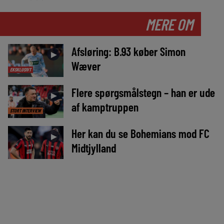
MERE OM
Afsløring: B.93 køber Simon
►
Wæver
EKSKLUSIVT
Flere spørgsmålstegn – han er ude
►
af kamptruppen
STORT INTERVIEW
Her kan du se Bohemians mod FC
►
Midtjylland