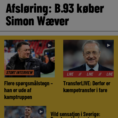
Afsløring: B.93 køber
Simon Wæver
►
►
STORT INTERVIEW
//
LIVE
//
LIVE
//
LIVE
//
LIVE
Flere spørgsmålstegn –
TransferLIVE: Derfor er
han er ude af
kæmpetransfer i fare
kamptruppen
►
Vild sensation i Sverige: