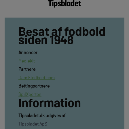
Besat af fodbold
siden 1948
Annoncer
Mediekit
Partnere
Danskfodbold.com
Bettingpartnere
SpilXperten
Information
TIpsbladet.dk udgives af
Tipsbladet ApS