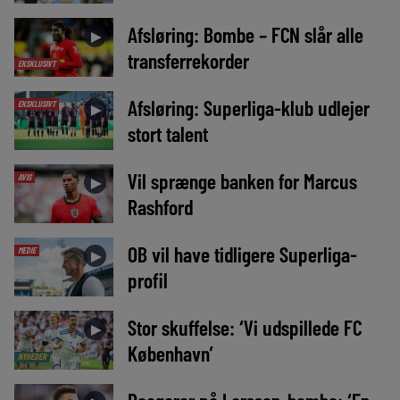
Afsløring: Bombe – FCN slår alle
►
transferrekorder
EKSKLUSIVT
Afsløring: Superliga-klub udlejer
EKSKLUSIVT
►
stort talent
Vil sprænge banken for Marcus
AVIS
►
Rashford
OB vil have tidligere Superliga-
MEDIE
►
profil
Stor skuffelse: ‘Vi udspillede FC
►
København’
NYHEDER