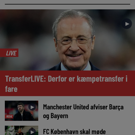
►
LIVE
TransferLIVE: Derfor er kæmpetransfer i
fare
Manchester United afviser Barça
►
og Bayern
MEDIE
FC København skal møde
►