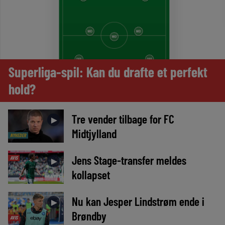
Superliga-spil: Kan du drafte et perfekt
hold?
Tre vender tilbage for FC
►
Midtjylland
NYHEDER
Jens Stage-transfer meldes
AVIS
►
kollapset
Nu kan Jesper Lindstrøm ende i
►
Brøndby
AVIS