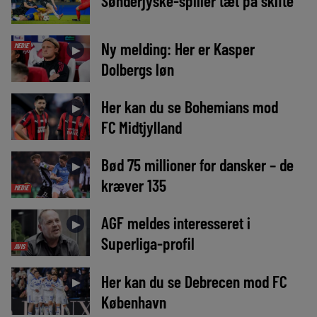
Sønderjyske-spiller tæt på skifte
Ny melding: Her er Kasper
MEDIE
►
Dolbergs løn
Her kan du se Bohemians mod
►
FC Midtjylland
Bød 75 millioner for dansker – de
►
kræver 135
MEDIE
AGF meldes interesseret i
►
Superliga-profil
AVIS
Her kan du se Debrecen mod FC
►
København