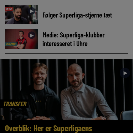
MEDIE
►
Følger Superliga-stjerne tæt
Medie: Superliga-klubber
►
interesseret i Uhre
NYHEDER
►
TRANSFER
Overblik: Her er Superligaens