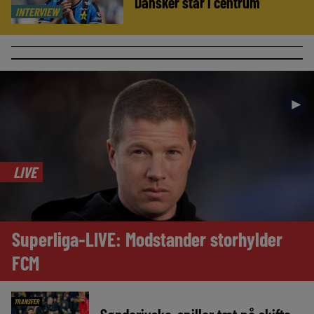
Dansker står i centrum
INTERVIEW
►
LIVE
Superliga-LIVE: Modstander storhylder
FCM
TRANSFER