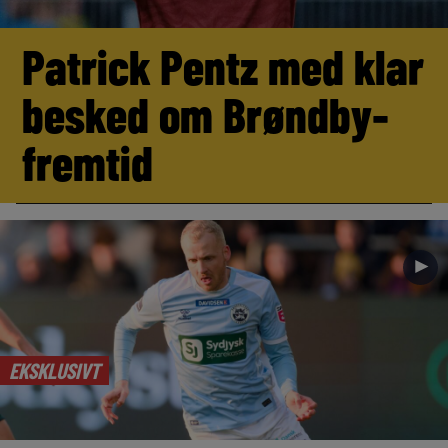
Patrick Pentz med klar
besked om Brøndby-
fremtid
►
EKSKLUSIVT