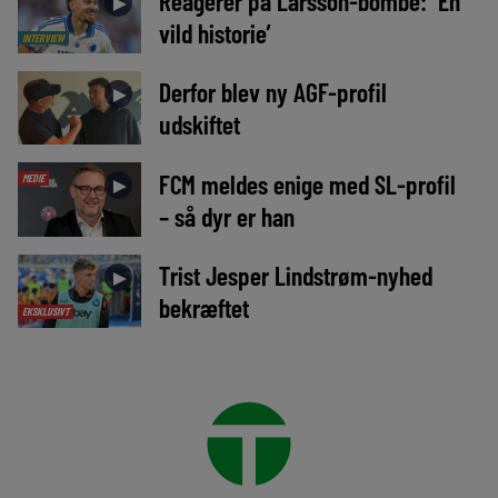
Reagerer på Larsson-bombe: ‘En
►
vild historie’
INTERVIEW
Derfor blev ny AGF-profil
►
udskiftet
FCM meldes enige med SL-profil
MEDIE
►
– så dyr er han
Trist Jesper Lindstrøm-nyhed
►
bekræftet
EKSKLUSIVT