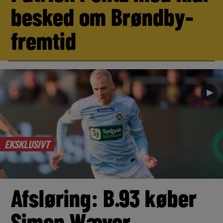
besked om Brøndby-
fremtid
►
EKSKLUSIVT
Afsløring: B.93 køber
Simon Wæver