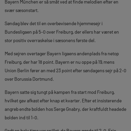
Bayern München er så småt ved at finde melodien efter en
svær sæsonstart.
Søndag blev det til en overbevisende hjemmesejr i
Bundesligaen på 5-0 over Freiburg, der ellers har været en
stor positiv overraskelse i sæsonens første del.
Med sejren overtager Bayern ligaens andenplads fra netop
Freiburg, der har 18 point. Bayern er nu oppe på 19, mens
Union Berlin fører an med 23 point efter søndagens sejr på 2-0
over Borussia Dortmund.
Bayern satte sig tungt på kampen fra start mod Freiburg,
hvilket gav afkast efter knap et kvarter. Efter et insisterende
angreb endte bolden hos Serge Gnabry, der kraftfuldt headede
bolden ind til 1-0.
Godt en halv time var spillet, da Bayern øgede til 2-0. Eric