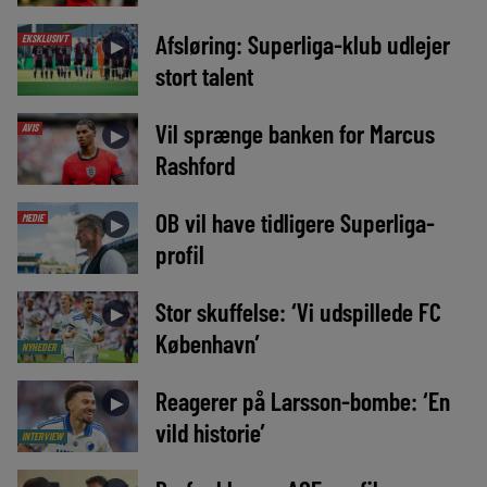
Afsløring: Superliga-klub udlejer
EKSKLUSIVT
►
stort talent
Vil sprænge banken for Marcus
AVIS
►
Rashford
OB vil have tidligere Superliga-
MEDIE
►
profil
Stor skuffelse: ‘Vi udspillede FC
►
København’
NYHEDER
Reagerer på Larsson-bombe: ‘En
►
vild historie’
INTERVIEW