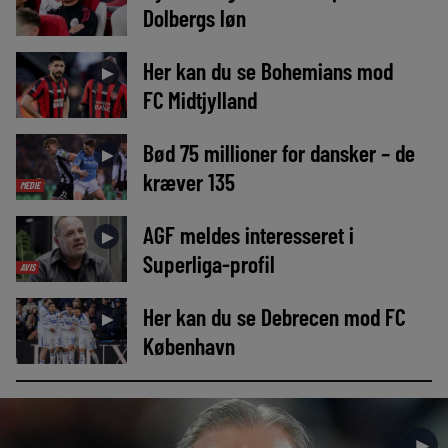
Dolbergs løn
Her kan du se Bohemians mod
►
FC Midtjylland
Bød 75 millioner for dansker – de
►
kræver 135
MEDIE
AGF meldes interesseret i
►
Superliga-profil
AVIS
Her kan du se Debrecen mod FC
►
København
►