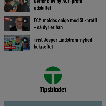
Derfor blev ny AGF-profil
►
udskiftet
FCM meldes enige med SL-profil
MEDIE
►
– så dyr er han
Trist Jesper Lindstrøm-nyhed
►
bekræftet
EKSKLUSIVT