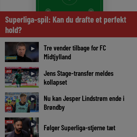
Superliga-spil: Kan du drafte et perfekt
hold?
Tre vender tilbage for FC
►
Midtjylland
NYHEDER
Jens Stage-transfer meldes
AVIS
►
kollapset
Nu kan Jesper Lindstrøm ende i
►
Brøndby
AVIS
MEDIE
►
Følger Superliga-stjerne tæt