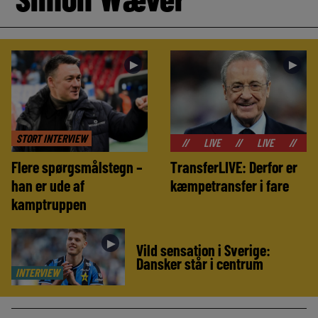
►
►
STORT INTERVIEW
//
LIVE
//
LIVE
//
LIVE
//
Flere spørgsmålstegn –
TransferLIVE: Derfor er
han er ude af
kæmpetransfer i fare
kamptruppen
►
Vild sensation i Sverige:
Dansker står i centrum
INTERVIEW