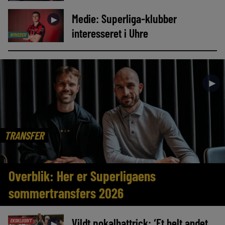
Medie: Superliga-klubber
►
interesseret i Uhre
NYHEDER
►
TRANSFER
Overblik: Her er Superligaens
sommertransfers 2026
Vildt pokalhattrick: ‘Et helt andet
EKSKLUSIVT
►