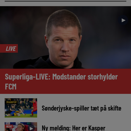
►
LIVE
Superliga-LIVE: Modstander storhylder
FCM
TRANSFER
Sønderjyske-spiller tæt på skifte
Ny melding: Her er Kasper
MEDIE
►