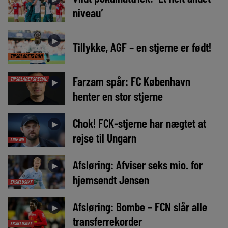
niveau’
►
Tillykke, AGF – en stjerne er født!
TIPSBLADETS DOM
Farzam spår: FC København
TIPSBLADET SPECIAL
►
henter en stor stjerne
Chok! FCK-stjerne har nægtet at
►
rejse til Ungarn
LIGE NU
Afsløring: Afviser seks mio. for
►
hjemsendt Jensen
EKSKLUSIVT
Afsløring: Bombe – FCN slår alle
►
transferrekorder
EKSKLUSIVT