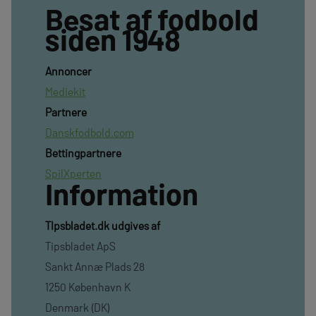
Besat af fodbold
siden 1948
Annoncer
Mediekit
Partnere
Danskfodbold.com
Bettingpartnere
SpilXperten
Information
TIpsbladet.dk udgives af
Tipsbladet ApS
Sankt Annæ Plads 28
1250 København K
Denmark (DK)