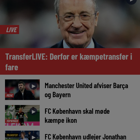
LIVE
TransferLIVE: Derfor er kæmpetransfer i
fare
Manchester United afviser Barça
►
og Bayern
MEDIE
FC København skal møde
►
kæmpe ikon
TOPNYHED
FC København udlejer Jonathan
TRANSFER
►