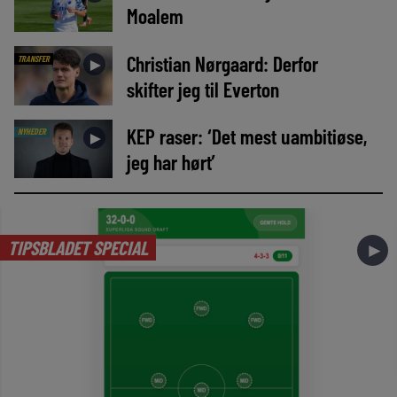
Moalem
Christian Nørgaard: Derfor
TRANSFER
►
skifter jeg til Everton
KEP raser: ‘Det mest uambitiøse,
NYHEDER
►
jeg har hørt’
TIPSBLADET SPECIAL
►