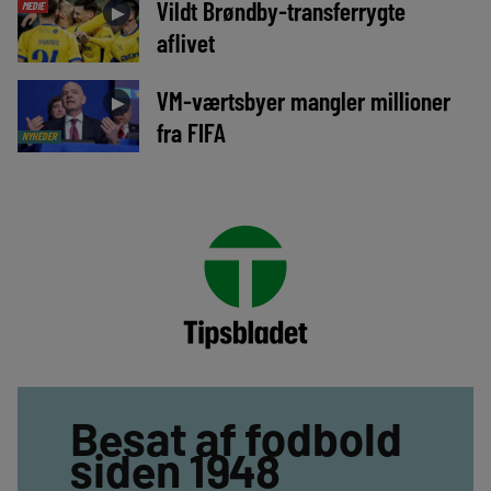
Vildt Brøndby-transferrygte
MEDIE
►
aflivet
VM-værtsbyer mangler millioner
►
fra FIFA
NYHEDER
Besat af fodbold
siden 1948