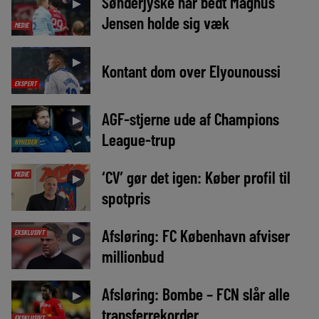
Sønderjyske har bedt Magnus
►
Jensen holde sig væk
MEDIE
►
Kontant dom over Elyounoussi
EKSPERT
AGF-stjerne ude af Champions
►
League-trup
NYHEDER
‘CV’ gør det igen: Køber profil til
MEDIE
►
spotpris
Afsløring: FC København afviser
EKSKLUSIVT
►
millionbud
Afsløring: Bombe – FCN slår alle
►
transferrekorder
EKSKLUSIVT