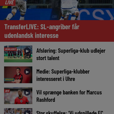
LIVE
TransferLIVE: SL-angriber får
udenlandsk interesse
Afsløring: Superliga-klub udlejer
EKSKLUSIVT
►
stort talent
Medie: Superliga-klubber
►
interesseret i Uhre
NYHEDER
Vil sprænge banken for Marcus
AVIS
►
Rashford
Stor skuffelse: ‘Vi udspillede FC
►