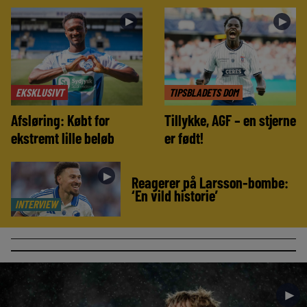
►
►
EKSKLUSIVT
TIPSBLADETS DOM
Afsløring: Købt for
Tillykke, AGF – en stjerne
ekstremt lille beløb
er født!
►
Reagerer på Larsson-bombe:
‘En vild historie’
INTERVIEW
►