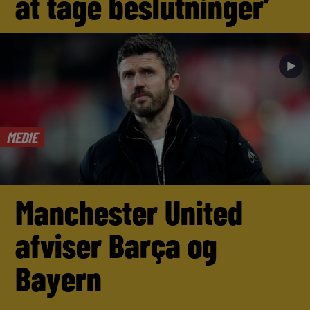
at tage beslutninger’
►
MEDIE
Manchester United
afviser Barça og
Bayern