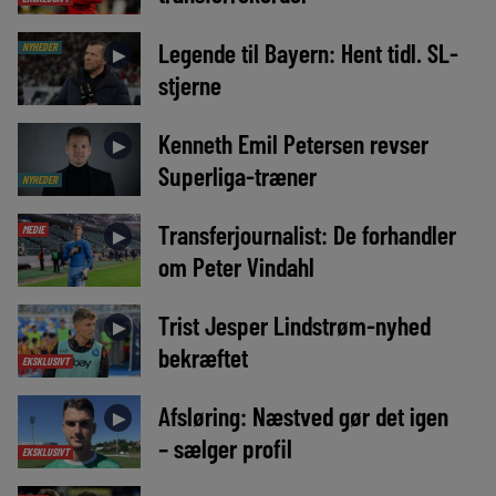
Legende til Bayern: Hent tidl. SL-
NYHEDER
►
stjerne
Kenneth Emil Petersen revser
►
Superliga-træner
NYHEDER
Transferjournalist: De forhandler
MEDIE
►
om Peter Vindahl
Trist Jesper Lindstrøm-nyhed
►
bekræftet
EKSKLUSIVT
Afsløring: Næstved gør det igen
►
– sælger profil
EKSKLUSIVT