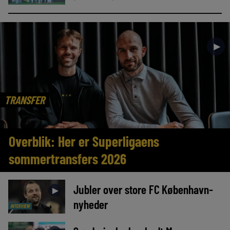
►
TRANSFER
Overblik: Her er Superligaens
sommertransfers 2026
Jubler over store FC København-
►
nyheder
INTERVIEW