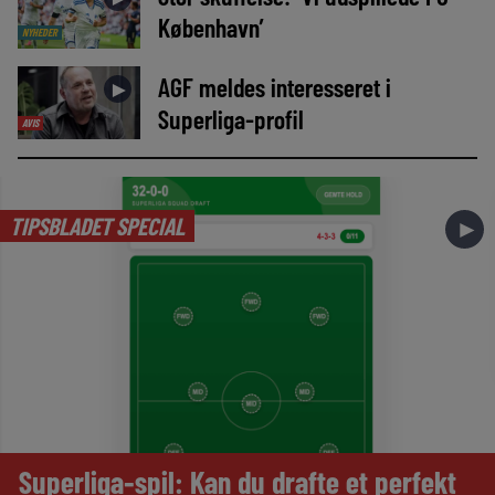
København’
NYHEDER
AGF meldes interesseret i
►
Superliga-profil
AVIS
TIPSBLADET SPECIAL
►
Superliga-spil: Kan du drafte et perfekt