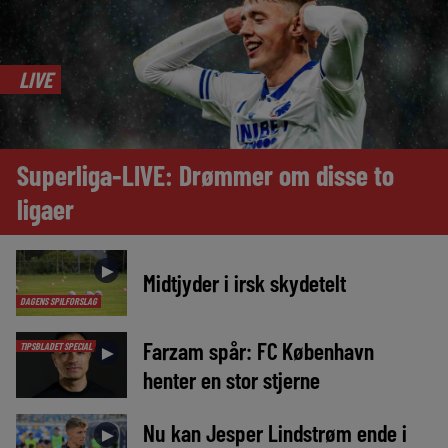
LIVE
Superliga-LIVE: Drømmer om disse to
ligaer
►
Midtjyder i irsk skydetelt
DAGENS SPILFORSLAG
Farzam spår: FC København
TIPSBLADET SPECIAL
►
henter en stor stjerne
Nu kan Jesper Lindstrøm ende i
►