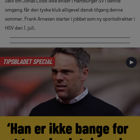
Selv om Jonas Lössl ikke ender i Hamburger SV i denne
omgang, får den tyske klub alligevel dansk tilgang denne
sommer. Frank Arnesen starter i jobbet som ny sportsdirektør i
HSV den 1. juli.
TIPSBLADET SPECIAL
►
‘Han er ikke bange for