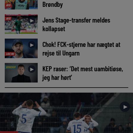
Brøndby
AVIS
Jens Stage-transfer meldes
AVIS
►
kollapset
Chok! FCK-stjerne har nægtet at
►
rejse til Ungarn
LIGE NU
KEP raser: ‘Det mest uambitiøse,
NYHEDER
►
jeg har hørt’
►