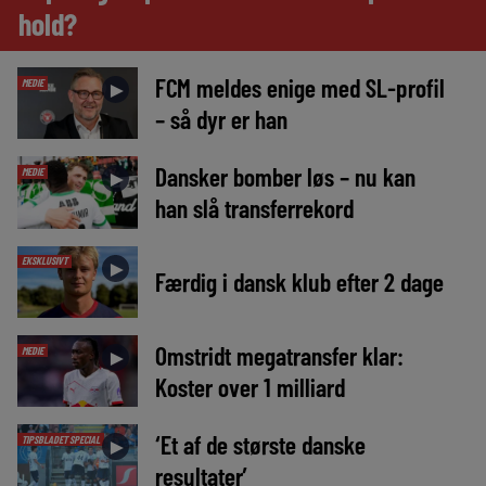
hold?
FCM meldes enige med SL-profil
MEDIE
►
– så dyr er han
Dansker bomber løs – nu kan
MEDIE
►
han slå transferrekord
EKSKLUSIVT
►
Færdig i dansk klub efter 2 dage
Omstridt megatransfer klar:
MEDIE
►
Koster over 1 milliard
‘Et af de største danske
TIPSBLADET SPECIAL
►
resultater’