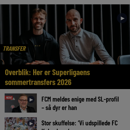
►
TRANSFER
Overblik: Her er Superligaens
sommertransfers 2026
FCM meldes enige med SL-profil
MEDIE
►
– så dyr er han
Stor skuffelse: ‘Vi udspillede FC
►