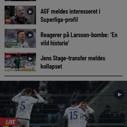
AGF meldes interesseret i
►
Superliga-profil
AVIS
Reagerer på Larsson-bombe: ‘En
►
vild historie’
INTERVIEW
Jens Stage-transfer meldes
AVIS
►
kollapset
►
LIVE