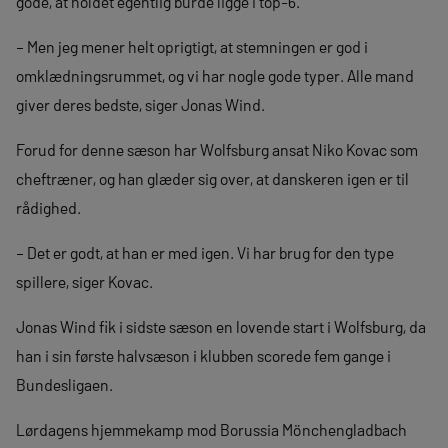
gode, at holdet egentlig burde ligge i top-6.
– Men jeg mener helt oprigtigt, at stemningen er god i
omklædningsrummet, og vi har nogle gode typer. Alle mand
giver deres bedste, siger Jonas Wind.
Forud for denne sæson har Wolfsburg ansat Niko Kovac som
cheftræner, og han glæder sig over, at danskeren igen er til
rådighed.
– Det er godt, at han er med igen. Vi har brug for den type
spillere, siger Kovac.
Jonas Wind fik i sidste sæson en lovende start i Wolfsburg, da
han i sin første halvsæson i klubben scorede fem gange i
Bundesligaen.
Lørdagens hjemmekamp mod Borussia Mönchengladbach