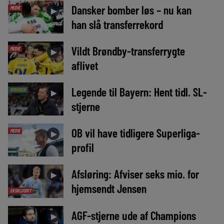
Dansker bomber løs – nu kan
MEDIE
►
han slå transferrekord
Vildt Brøndby-transferrygte
MEDIE
►
aflivet
Legende til Bayern: Hent tidl. SL-
NYHEDER
►
stjerne
OB vil have tidligere Superliga-
MEDIE
►
profil
Afsløring: Afviser seks mio. for
►
hjemsendt Jensen
EKSKLUSIVT
AGF-stjerne ude af Champions
►