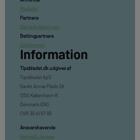
Mediekit
Partnere
Danskfodbold.com
Bettingpartnere
SpilXperten
Information
TIpsbladet.dk udgives af
Tipsbladet ApS
Sankt Annæ Plads 28
1250 København K
Denmark (DK)
CVR 35 41 57 93
Ansvarshavende
Kenneth Jensen