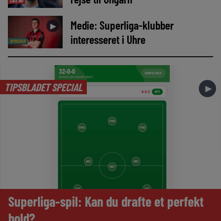
LIGE NU
Medie: Superliga-klubber
►
interesseret i Uhre
NYHEDER
TIPSBLADET SPECIAL
►
Superliga-spil: Kan du drafte et perfekt
hold?