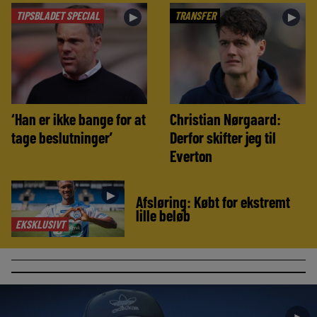
TIPSBLADET SPECIAL
TRANSFER
►
►
‘Han er ikke bange for at
Christian Nørgaard:
tage beslutninger’
Derfor skifter jeg til
Everton
►
Afsløring: Købt for ekstremt
lille beløb
EKSKLUSIVT