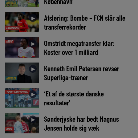
København’
NYHEDER
Afsløring: Bombe – FCN slår alle
►
transferrekorder
EKSKLUSIVT
Omstridt megatransfer klar:
MEDIE
►
Koster over 1 milliard
Kenneth Emil Petersen revser
►
Superliga-træner
NYHEDER
‘Et af de største danske
TIPSBLADET SPECIAL
►
resultater’
Sønderjyske har bedt Magnus
►
Jensen holde sig væk
MEDIE