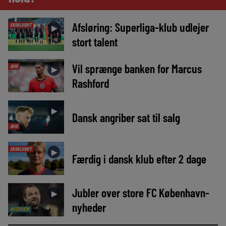
Afsløring: Superliga-klub udlejer
EKSKLUSIVT
►
stort talent
Vil sprænge banken for Marcus
AVIS
►
Rashford
►
Dansk angriber sat til salg
AVIS
EKSKLUSIVT
►
Færdig i dansk klub efter 2 dage
Jubler over store FC København-
►
nyheder
INTERVIEW