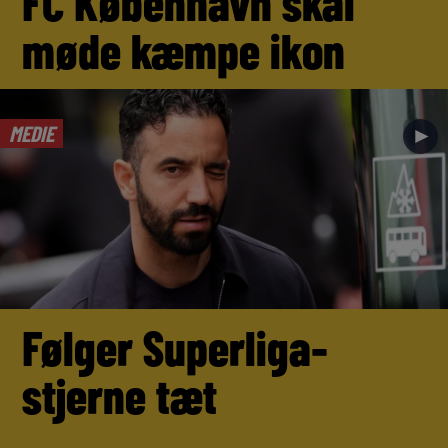
FC København skal
møde kæmpe ikon
MEDIE
►
Følger Superliga-
stjerne tæt