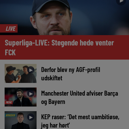
►
LIVE
Superliga-LIVE: Stegende hede venter
FCK
Derfor blev ny AGF-profil
►
udskiftet
Manchester United afviser Barça
►
og Bayern
MEDIE
KEP raser: ‘Det mest uambitiøse,
NYHEDER
►
jeg har hørt’