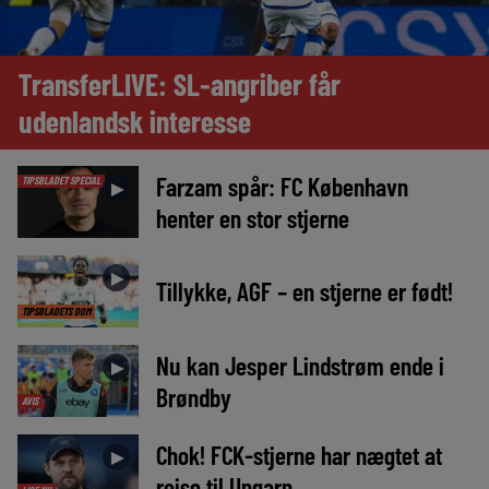
TransferLIVE: SL-angriber får
udenlandsk interesse
Farzam spår: FC København
TIPSBLADET SPECIAL
►
henter en stor stjerne
►
Tillykke, AGF – en stjerne er født!
TIPSBLADETS DOM
Nu kan Jesper Lindstrøm ende i
►
Brøndby
AVIS
Chok! FCK-stjerne har nægtet at
►
rejse til Ungarn