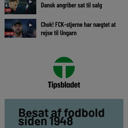
►
Dansk angriber sat til salg
AVIS
Chok! FCK-stjerne har nægtet at
►
rejse til Ungarn
LIGE NU
Besat af fodbold
siden 1948