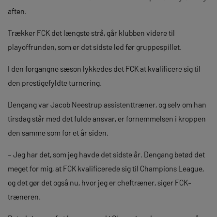
aften.
Trækker FCK det længste strå, går klubben videre til
playoffrunden, som er det sidste led før gruppespillet.
I den forgangne sæson lykkedes det FCK at kvalificere sig til
den prestigefyldte turnering.
Dengang var Jacob Neestrup assistenttræner, og selv om han
tirsdag står med det fulde ansvar, er fornemmelsen i kroppen
den samme som for et år siden.
– Jeg har det, som jeg havde det sidste år. Dengang betød det
meget for mig, at FCK kvalificerede sig til Champions League,
og det gør det også nu, hvor jeg er cheftræner, siger FCK-
træneren.