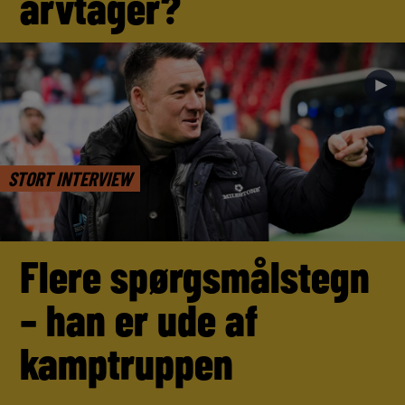
arvtager?
►
STORT INTERVIEW
Flere spørgsmålstegn
– han er ude af
kamptruppen