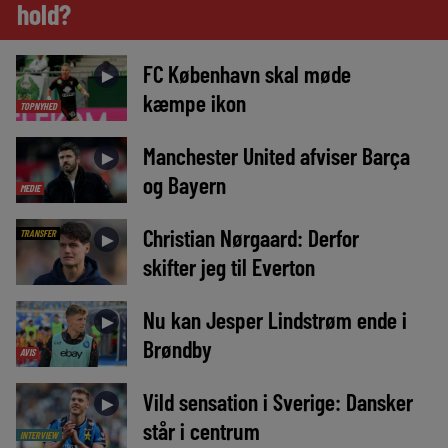
hold?
FC København skal møde
►
kæmpe ikon
TOPNYHED
Manchester United afviser Barça
►
og Bayern
MEDIE
Christian Nørgaard: Derfor
TRANSFER
►
skifter jeg til Everton
Nu kan Jesper Lindstrøm ende i
►
Brøndby
AVIS
Vild sensation i Sverige: Dansker
►
står i centrum
INTERVIEW