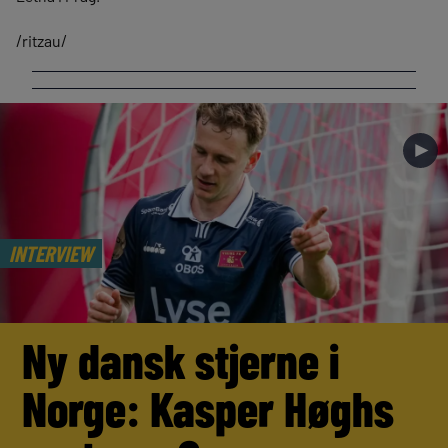
/ritzau/
►
INTERVIEW
Ny dansk stjerne i
Norge: Kasper Høghs