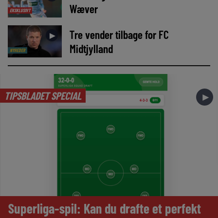
Wæver
EKSKLUSIVT
Tre vender tilbage for FC
►
Midtjylland
NYHEDER
TIPSBLADET SPECIAL
►
Superliga-spil: Kan du drafte et perfekt