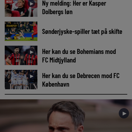
Ny melding: Her er Kasper
MEDIE
►
Dolbergs løn
TRANSFER
Sønderjyske-spiller tæt på skifte
Her kan du se Bohemians mod
►
FC Midtjylland
Her kan du se Debrecen mod FC
►
København
►