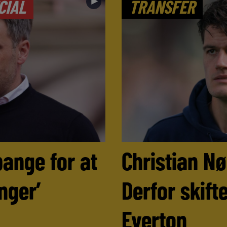
►
CIAL
TRANSFER
bange for at
Christian N
nger’
Derfor skifte
Everton