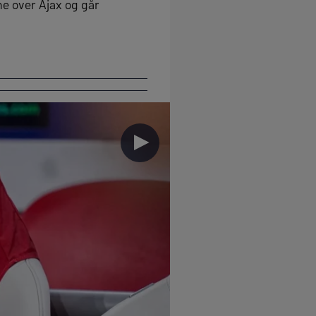
ne over Ajax og går
►