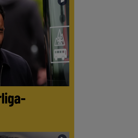
►
liga-