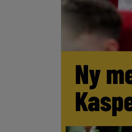
Ny me
Kaspe