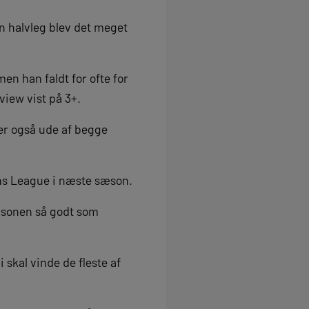
en halvleg blev det meget
en han faldt for ofte for
view vist på 3+.
er også ude af begge
ons League i næste sæson.
 sæsonen så godt som
 skal vinde de fleste af