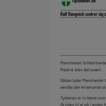
Tipsbladet.dk
Ralf Rangnick undrer sig 
Manchester United havde 
Madrid, blev det svært.
Sådan lyder Manchester U
sendte den kriseramte st
Tyskeren er irriteret ove
få tiden til at gå i anden 