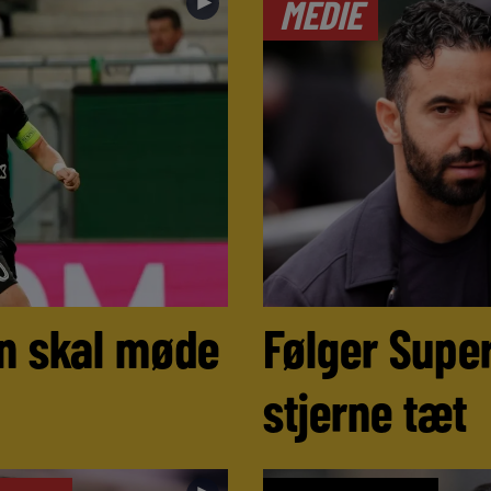
►
MEDIE
n skal møde
Følger Super
stjerne tæt