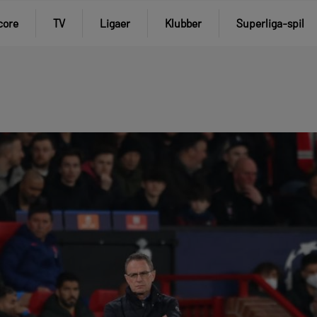
core
TV
Ligaer
Klubber
Superliga-spil