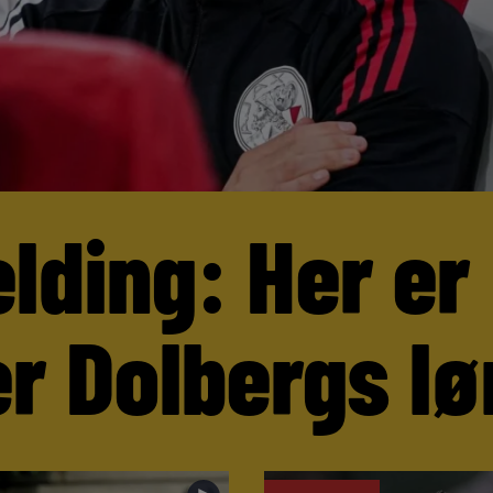
lding: Her er
r Dolbergs lø