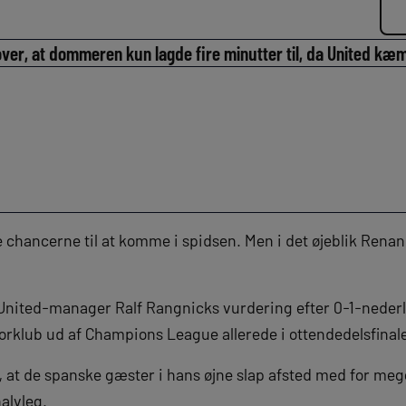
over, at dommeren kun lagde fire minutter til, da United kæm
chancerne til at komme i spidsen. Men i det øjeblik Renan 
nited-manager Ralf Rangnicks vurdering efter 0-1-nederla
orklub ud af Champions League allerede i ottendedelsfinal
r, at de spanske gæster i hans øjne slap afsted med for mege
halvleg.