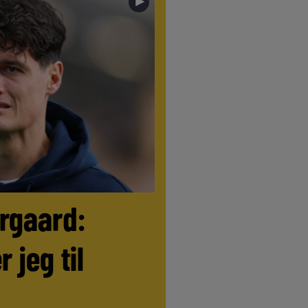
►
ørgaard:
r jeg til