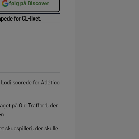
følg på Discover
pede for CL-livet.
Lodi scorede for Atlético
get på Old Trafford, der
en.
t skuespilleri, der skulle