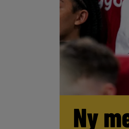
Ny me