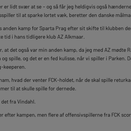
er er lidt svær at se – og så får jeg heldigvis også hændern
rsspiller til at sparke lortet væk, beretter den danske målm
s anden kamp for Sparta Prag efter sit skifte til klubben 
 tid i hans tidligere klub AZ Alkmaar.
 tror, at det også var min anden kamp, da jeg med AZ mødte R
og spille, og det er en fed kulisse, når vi spiller i Parken. D
ag-keeperen.
r ham, hvad der venter FCK-holdet, når de skal spille retur
r til at skulle spille for dernede.
r det fra Vindahl.
er efter kampen, men flere af offensivspillerne fra FCK sco