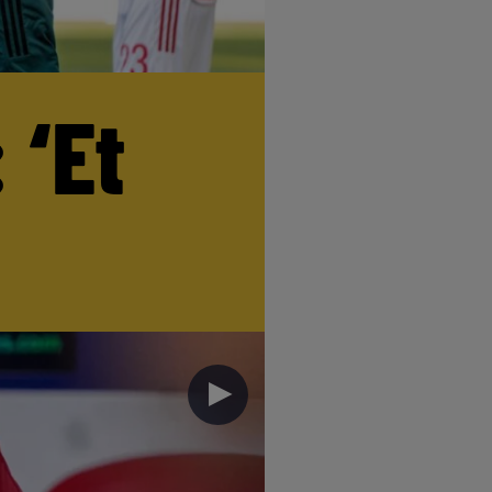
 ‘Et
►