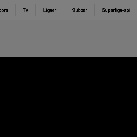
core
TV
Ligaer
Klubber
Superliga-spil