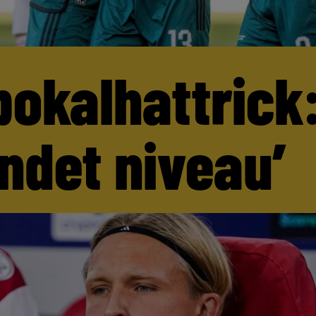
pokalhattrick:
andet niveau’