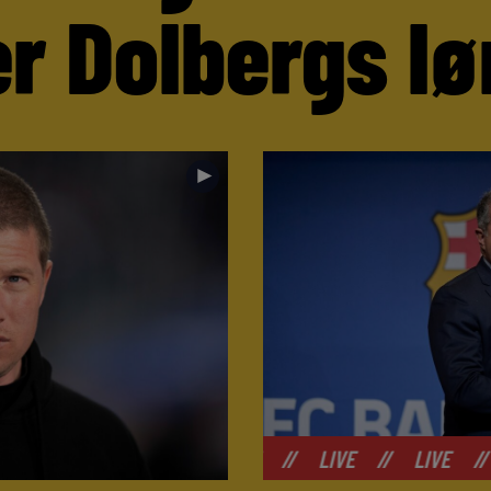
r Dolbergs lø
►
//
LIVE
//
LIVE
//
LIVE
//
LIV