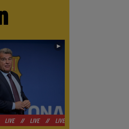
n
►
E
//
LIVE
//
LIVE
//
LIVE
//
LIVE
//
LIVE