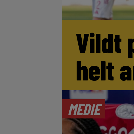
Vildt 
helt 
MEDIE