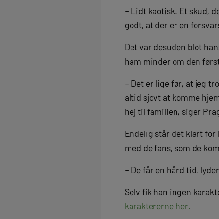
– Lidt kaotisk. Et skud, d
godt, at der er en forsva
Det var desuden blot han
ham minder om den første
– Det er lige før, at jeg
altid sjovt at komme hjem 
hej til familien, siger Pr
Endelig står det klart fo
med de fans, som de komme
– De får en hård tid, lyde
Selv fik han ingen karakt
karaktererne her.