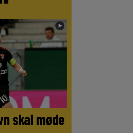
►
vn skal møde