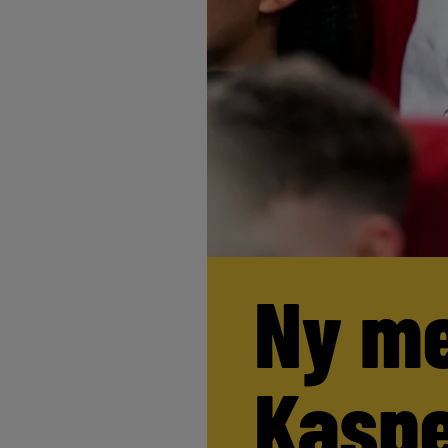
Ny me
Kaspe