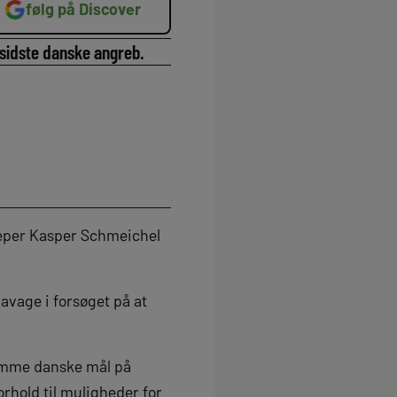
følg på Discover
 sidste danske angreb.
eeper Kasper Schmeichel
ravage i forsøget på at
tomme danske mål på
orhold til muligheder for