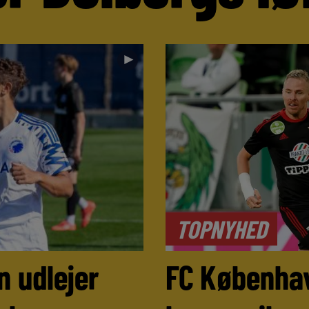
►
TOPNYHED
 udlejer
FC Københa