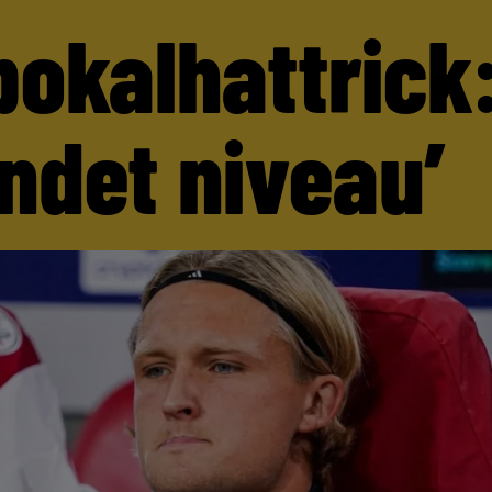
pokalhattrick:
andet niveau’