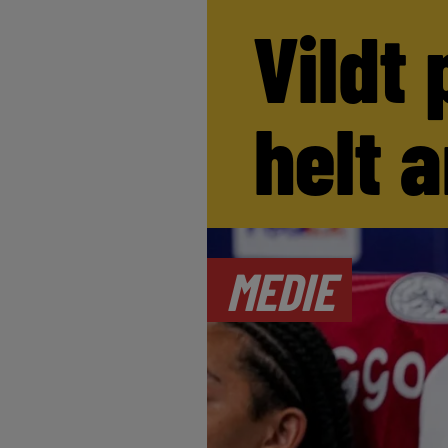
Vildt 
helt 
MEDIE