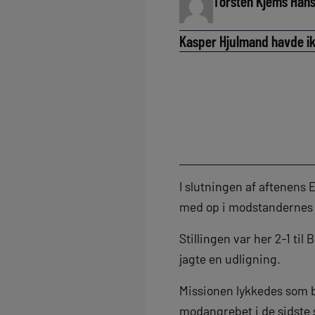
Torsten Kjems Han
Kasper Hjulmand havde ik
I slutningen af aftenen
med op i modstandernes s
Stillingen var her 2-1 ti
jagte en udligning.
Missionen lykkedes som b
modangrebet i de sidste s