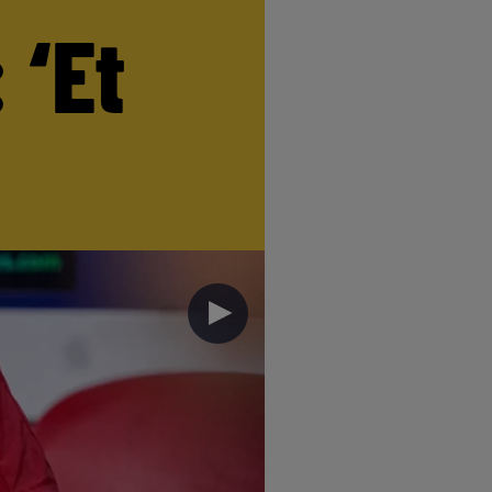
 ‘Et
►