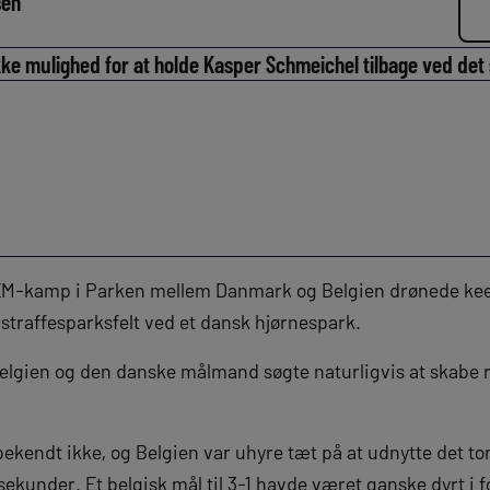
sen
ke mulighed for at holde Kasper Schmeichel tilbage ved det
s EM-kamp i Parken mellem Danmark og Belgien drønede k
traffesparksfelt ved et dansk hjørnespark.
l Belgien og den danske målmand søgte naturligvis at skabe 
ekendt ikke, og Belgien var uhyre tæt på at udnytte det 
ekunder. Et belgisk mål til 3-1 havde været ganske dyrt i f