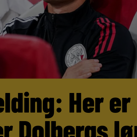
lding: Her er
r Dolbergs lø