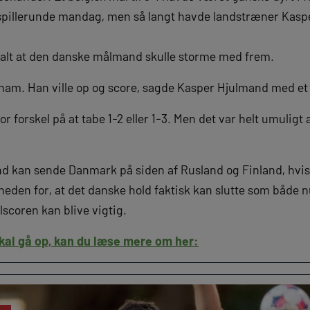
e spillerunde mandag, men så langt havde landstræner Kas
aftalt at den danske målmand skulle storme med frem.
ham. Han ville op og score, sagde Kasper Hjulmand med et 
tor forskel på at tabe 1-2 eller 1-3. Men det var helt umulig
nd kan sende Danmark på siden af Rusland og Finland, hvis
eden for, at det danske hold faktisk kan slutte som både n
coren kan blive vigtig.
kal gå op, kan du læse mere om her: