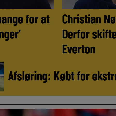
bange for at
Christian N
nger’
Derfor skifte
Everton
►
Afsløring: Købt for ekstr