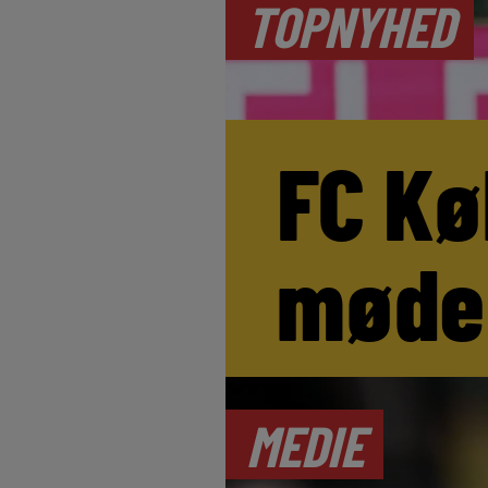
TOPNYHED
FC Kø
møde
MEDIE