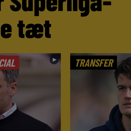
r Superliga-
ne tæt
►
CIAL
TRANSFER