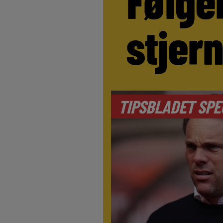
Følge
stjer
TIPSBLADET SPE