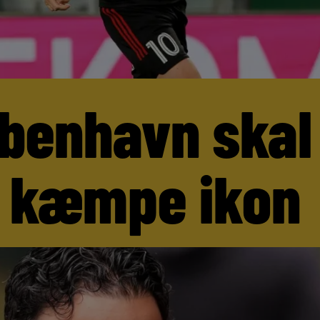
benhavn skal
 kæmpe ikon