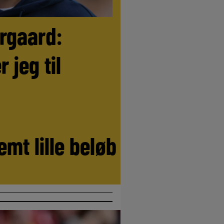
ørgaard:
r jeg til
emt lille beløb