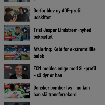
Derfor blev ny AGF-profil
►
udskiftet
Trist Jesper Lindstrøm-nyhed
►
bekræftet
EKSKLUSIVT
Afsløring: Købt for ekstremt lille
►
beløb
EKSKLUSIVT
FCM meldes enige med SL-profil
MEDIE
►
– så dyr er han
Dansker bomber løs – nu kan
MEDIE
►
han slå transferrekord