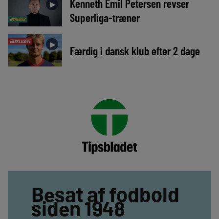
Kenneth Emil Petersen revser
►
Superliga-træner
NYHEDER
EKSKLUSIVT
►
Færdig i dansk klub efter 2 dage
Besat af fodbold
siden 1948