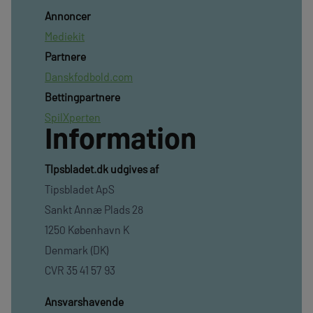
Annoncer
Mediekit
Partnere
Danskfodbold.com
Bettingpartnere
SpilXperten
Information
TIpsbladet.dk udgives af
Tipsbladet ApS
Sankt Annæ Plads 28
1250 København K
Denmark (DK)
CVR 35 41 57 93
Ansvarshavende