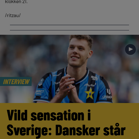
klokken 21.
/ritzau/
►
INTERVIEW
Vild sensation i
Sverige: Dansker står