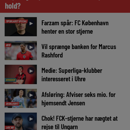
hold?
Farzam spår: FC København
TIPSBLADET SPECIAL
►
henter en stor stjerne
Vil sprænge banken for Marcus
AVIS
►
Rashford
Medie: Superliga-klubber
►
interesseret i Uhre
NYHEDER
Afsløring: Afviser seks mio. for
►
hjemsendt Jensen
EKSKLUSIVT
Chok! FCK-stjerne har nægtet at
►
rejse til Ungarn
LIGE NU