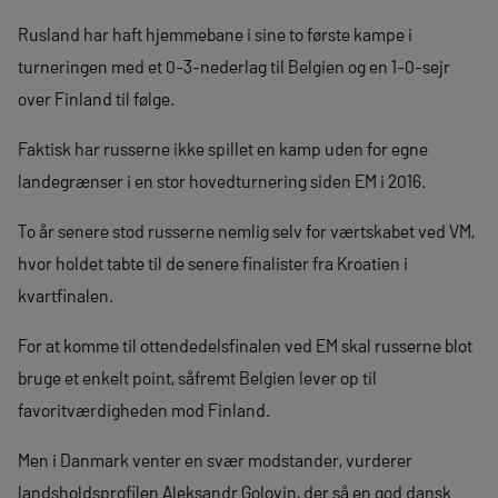
Rusland har haft hjemmebane i sine to første kampe i
turneringen med et 0-3-nederlag til Belgien og en 1-0-sejr
over Finland til følge.
Faktisk har russerne ikke spillet en kamp uden for egne
landegrænser i en stor hovedturnering siden EM i 2016.
To år senere stod russerne nemlig selv for værtskabet ved VM,
hvor holdet tabte til de senere finalister fra Kroatien i
kvartfinalen.
For at komme til ottendedelsfinalen ved EM skal russerne blot
bruge et enkelt point, såfremt Belgien lever op til
favoritværdigheden mod Finland.
Men i Danmark venter en svær modstander, vurderer
landsholdsprofilen Aleksandr Golovin, der så en god dansk