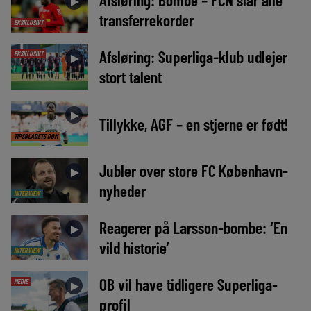
►
transferrekorder
EKSKLUSIVT
Afsløring: Superliga-klub udlejer
EKSKLUSIVT
►
stort talent
►
Tillykke, AGF – en stjerne er født!
TIPSBLADETS DOM
Jubler over store FC København-
►
nyheder
INTERVIEW
Reagerer på Larsson-bombe: ‘En
►
vild historie’
INTERVIEW
OB vil have tidligere Superliga-
MEDIE
►
profil