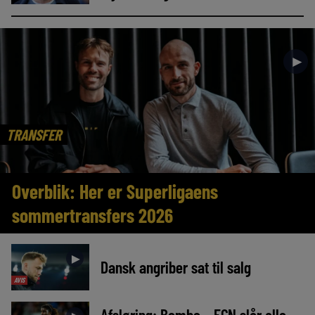
►
TRANSFER
Overblik: Her er Superligaens
sommertransfers 2026
►
Dansk angriber sat til salg
AVIS
Afsløring: Bombe – FCN slår alle