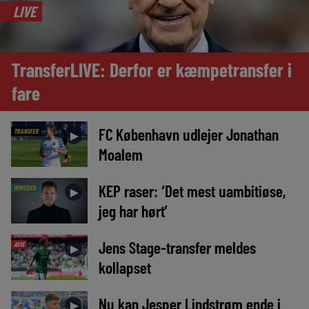
LIVE
TransferLIVE: Derfor er kæmpetransfer i
fare
FC København udlejer Jonathan
TRANSFER
►
Moalem
KEP raser: ‘Det mest uambitiøse,
NYHEDER
►
jeg har hørt’
Jens Stage-transfer meldes
AVIS
►
kollapset
Nu kan Jesper Lindstrøm ende i
►