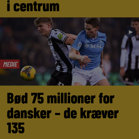
i centrum
►
MEDIE
Bød 75 millioner for
dansker – de kræver
135