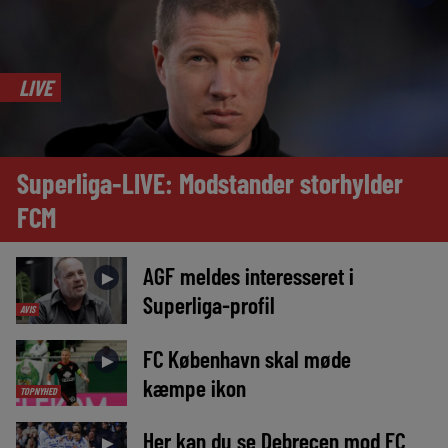
LIVE
Superliga-LIVE: Modstander storhylder
FCM
AGF meldes interesseret i
►
Superliga-profil
AVIS
FC København skal møde
►
kæmpe ikon
TOPNYHED
Her kan du se Debrecen mod FC
►