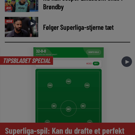
Brøndby
AVIS
MEDIE
►
Følger Superliga-stjerne tæt
TIPSBLADET SPECIAL
►
Superliga-spil: Kan du drafte et perfekt