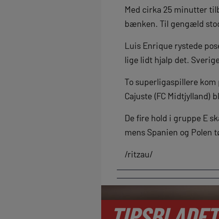
Med cirka 25 minutter til
bænken. Til gengæld stod
Luis Enrique rystede pos
lige lidt hjalp det. Sver
To superligaspillere kom
Cajuste (FC Midtjylland) b
De fire hold i gruppe E s
mens Spanien og Polen t
/ritzau/
TIPSBLADET