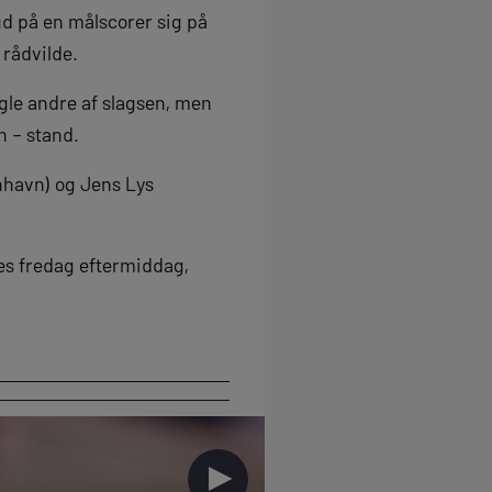
ud på en målscorer sig på
rådvilde.
gle andre af slagsen, men
n – stand.
nhavn) og Jens Lys
des fredag eftermiddag,
►