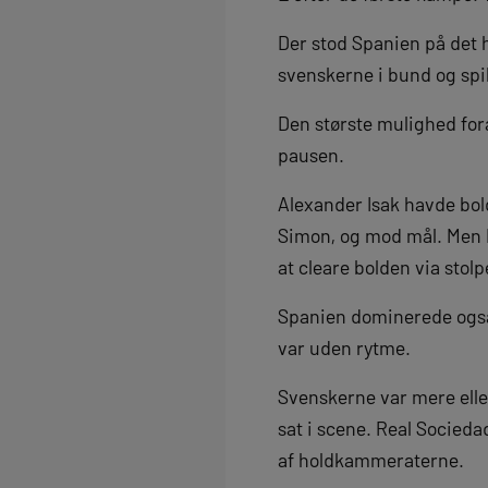
Der stod Spanien på det h
svenskerne i bund og spill
Den største mulighed fora
pausen.
Alexander Isak havde bold
Simon, og mod mål. Men M
at cleare bolden via stolp
Spanien dominerede også e
var uden rytme.
Svenskerne var mere elle
sat i scene. Real Socieda
af holdkammeraterne.