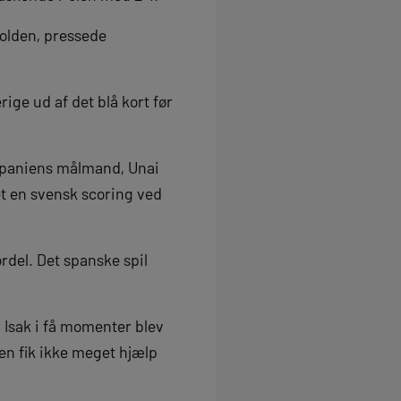
bolden, pressede
ige ud af det blå kort før
i Spaniens målmand, Unai
t en svensk scoring ved
rdel. Det spanske spil
 Isak i få momenter blev
men fik ikke meget hjælp