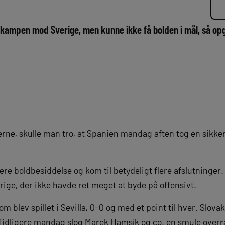
kampen mod Sverige, men kunne ikke få bolden i mål, så op
rne, skulle man tro, at Spanien mandag aften tog en sikker
re boldbesiddelse og kom til betydeligt flere afslutninger
erige, der ikke havde ret meget at byde på offensivt.
blev spillet i Sevilla, 0-0 og med et point til hver. Slova
 Tidligere mandag slog Marek Hamsík og co. en smule over