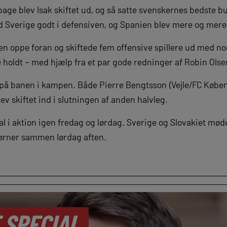
bage blev Isak skiftet ud, og så satte svenskernes bedste b
 Sverige godt i defensiven, og Spanien blev mere og mere 
en oppe foran og skiftede fem offensive spillere ud med no
ige holdt – med hjælp fra et par gode redninger af Robin Olse
 på banen i kampen. Både Pierre Bengtsson (Vejle/FC Købe
lev skiftet ind i slutningen af anden halvleg.
kal i aktion igen fredag og lørdag. Sverige og Slovakiet mø
ørner sammen lørdag aften.
 SPECIAL