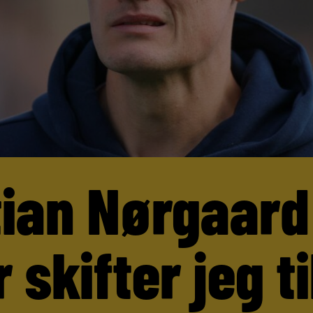
tian Nørgaard
 skifter jeg ti