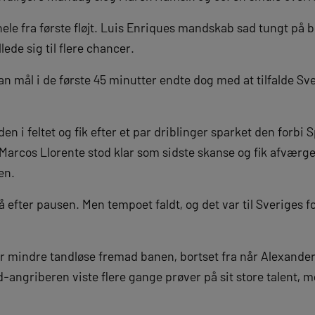
ele fra første fløjt. Luis Enriques mandskab sad tungt på 
ede sig til flere chancer.
n mål i de første 45 minutter endte dog med at tilfalde Sver
en i feltet og fik efter et par driblinger sparket den forb
arcos Llorente stod klar som sidste skanse og fik afværge
en.
fter pausen. Men tempoet faldt, og det var til Sveriges fo
r mindre tandløse fremad banen, bortset fra når Alexander
d-angriberen viste flere gange prøver på sit store talent, 