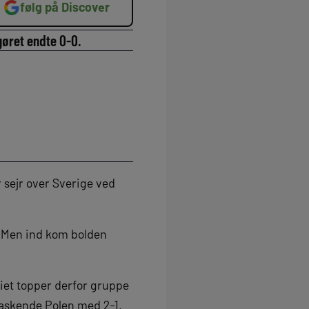
følg på Discover
gøret endte 0-0.
 sejr over Sverige ved
. Men ind kom bolden
kiet topper derfor gruppe
raskende Polen med 2-1.