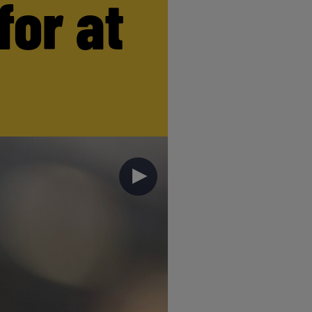
for at
►