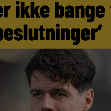
er ikke bange 
beslutninger’