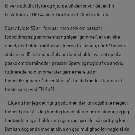
bliver nødt til at lytte og hjælpe, så derfor var det en fin
beslutning af UEFA, siger Tim Sparv til tipsbladet.dk.
Sparv fyldte 33 år i februar, men selv om passet i
fodboldmæssig sammenhæng siger “gammel”, er det ikke
noget, der holder midtbaneslideren fra banen, når EM løber af
staben om 15 måneder. Selv om landsholdet var sat op til at
peake om tre måneder, presser Sparv og nogle af de andre,
rutinerede holdkammerater gerne mere ud af
fodboldkroppen, så de er klar, når holdet møder Danmark i
første kamp ved EM 2021.
– Lige nu har jeg det rigtig godt, men der kan også ske meget i
fodbold på et år. Jeg har dog ingen planer om at stoppe, og jeg
har tænkt mig at holde mig i gang og gøre det så godt, jeg kan.
Det kan dog ende med at blive en god mulighed for nogle af de