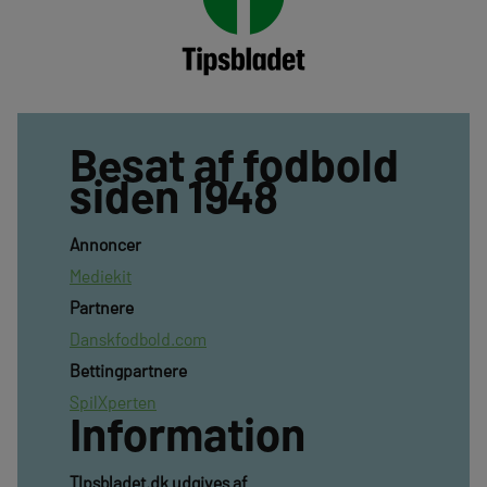
Besat af fodbold
siden 1948
Annoncer
Mediekit
Partnere
Danskfodbold.com
Bettingpartnere
SpilXperten
Information
TIpsbladet.dk udgives af