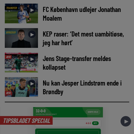
FC København udlejer Jonathan
TRANSFER
►
Moalem
KEP raser: ‘Det mest uambitiøse,
NYHEDER
►
jeg har hørt’
Jens Stage-transfer meldes
AVIS
►
kollapset
Nu kan Jesper Lindstrøm ende i
►
Brøndby
AVIS
TIPSBLADET SPECIAL
►