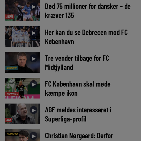
Bød 75 millioner for dansker – de
►
kræver 135
MEDIE
Her kan du se Debrecen mod FC
►
København
Tre vender tilbage for FC
►
Midtjylland
NYHEDER
FC København skal møde
►
kæmpe ikon
TOPNYHED
AGF meldes interesseret i
►
Superliga-profil
AVIS
Christian Nørgaard: Derfor
TRANSFER
►