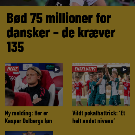
Bød 75 millioner for
dansker – de kræver
135
MEDIE
EKSKLUSIVT
►
►
Ny melding: Her er
Vildt pokalhattrick: ‘Et
Kasper Dolbergs løn
helt andet niveau’