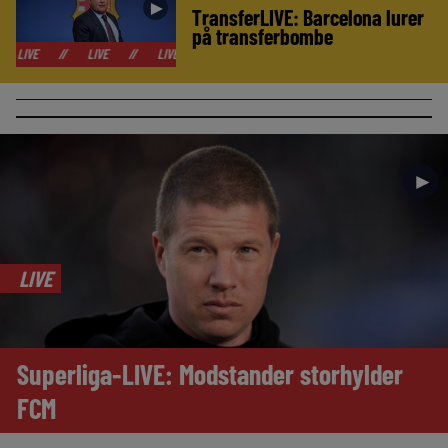
►
TransferLIVE: Barcelona lurer
på transferbombe
//
LIVE
//
LIVE
//
LIVE
//
LIVE
//
LIVE
//
LIVE
//
►
LIVE
Superliga-LIVE: Modstander storhylder
FCM