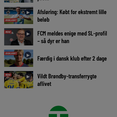
Afsløring: Købt for ekstremt lille
►
beløb
EKSKLUSIVT
FCM meldes enige med SL-profil
MEDIE
►
– så dyr er han
EKSKLUSIVT
►
Færdig i dansk klub efter 2 dage
Vildt Brøndby-transferrygte
MEDIE
►
aflivet