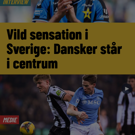
INTERVIEW
Vild sensation i
Sverige: Dansker står
i centrum
►
MEDIE