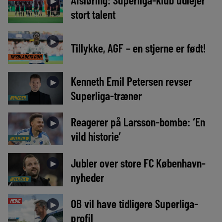
►
stort talent
►
Tillykke, AGF – en stjerne er født!
TIPSBLADETS DOM
Kenneth Emil Petersen revser
►
Superliga-træner
NYHEDER
Reagerer på Larsson-bombe: ‘En
►
vild historie’
INTERVIEW
Jubler over store FC København-
►
nyheder
INTERVIEW
OB vil have tidligere Superliga-
MEDIE
►
profil