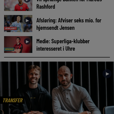
Rashford
Afsløring: Afviser seks mio. for
►
hjemsendt Jensen
EKSKLUSIVT
Medie: Superliga-klubber
►
interesseret i Uhre
NYHEDER
►
TRANSFER