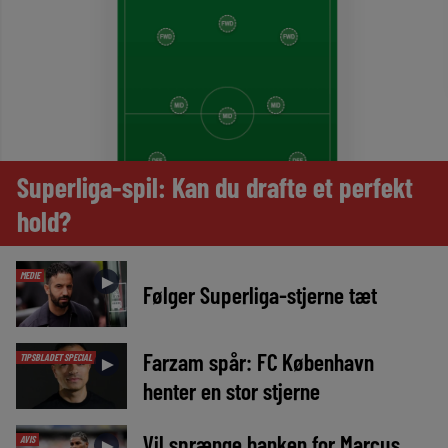
Superliga-spil: Kan du drafte et perfekt
hold?
MEDIE
►
Følger Superliga-stjerne tæt
Farzam spår: FC København
TIPSBLADET SPECIAL
►
henter en stor stjerne
Vil sprænge banken for Marcus
AVIS
►