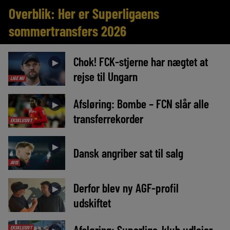
Overblik: Her er Superligaens
sommertransfers 2026
Chok! FCK-stjerne har nægtet at
►
rejse til Ungarn
LIGE NU
Afsløring: Bombe – FCN slår alle
►
transferrekorder
EKSKLUSIVT
►
Dansk angriber sat til salg
AVIS
Derfor blev ny AGF-profil
►
udskiftet
Afsløring: Superliga-klub udlejer
EKSKLUSIVT