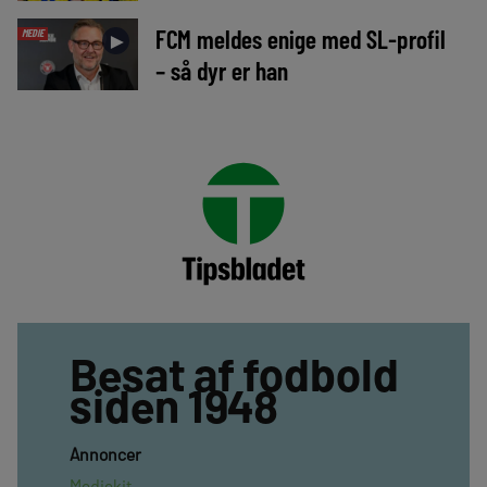
FCM meldes enige med SL-profil
MEDIE
►
– så dyr er han
Besat af fodbold
siden 1948
Annoncer
Mediekit