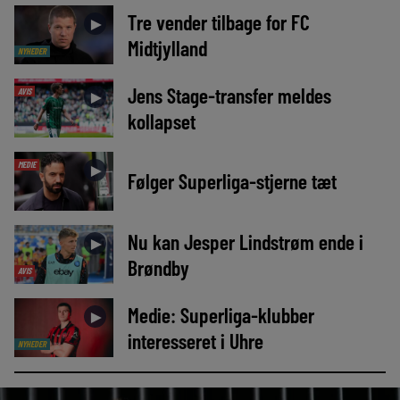
Tre vender tilbage for FC
►
Midtjylland
NYHEDER
Jens Stage-transfer meldes
AVIS
►
kollapset
MEDIE
►
Følger Superliga-stjerne tæt
Nu kan Jesper Lindstrøm ende i
►
Brøndby
AVIS
Medie: Superliga-klubber
►
interesseret i Uhre
NYHEDER