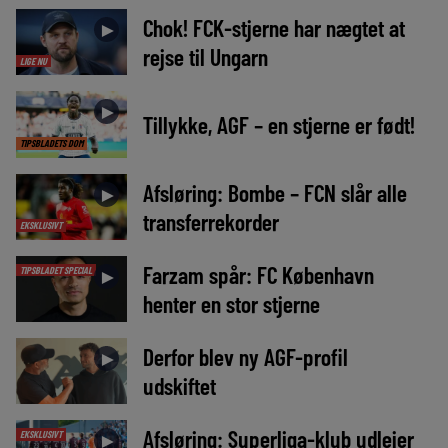
Chok! FCK-stjerne har nægtet at
►
rejse til Ungarn
LIGE NU
►
Tillykke, AGF – en stjerne er født!
TIPSBLADETS DOM
Afsløring: Bombe – FCN slår alle
►
transferrekorder
EKSKLUSIVT
Farzam spår: FC København
TIPSBLADET SPECIAL
►
henter en stor stjerne
Derfor blev ny AGF-profil
►
udskiftet
Afsløring: Superliga-klub udlejer
EKSKLUSIVT
►