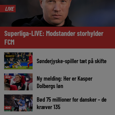
LIVE
Superliga-LIVE: Modstander storhylder
FCM
TRANSFER
Sønderjyske-spiller tæt på skifte
Ny melding: Her er Kasper
MEDIE
►
Dolbergs løn
Bød 75 millioner for dansker – de
►
kræver 135
MEDIE