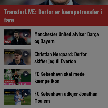
TransferLIVE: Derfor er kæmpetransfer i
fare
Manchester United afviser Barça
►
og Bayern
MEDIE
Christian Nørgaard: Derfor
TRANSFER
►
skifter jeg til Everton
FC København skal møde
►
kæmpe ikon
TOPNYHED
FC København udlejer Jonathan
TRANSFER
►
Moalem