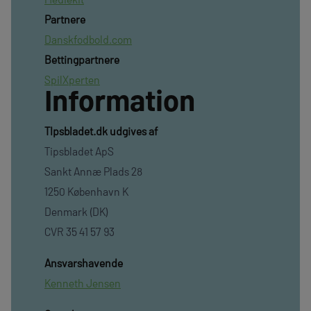
Partnere
Danskfodbold.com
Bettingpartnere
SpilXperten
Information
TIpsbladet.dk udgives af
Tipsbladet ApS
Sankt Annæ Plads 28
1250 København K
Denmark (DK)
CVR 35 41 57 93
Ansvarshavende
Kenneth Jensen