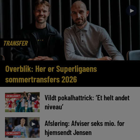
►
TRANSFER
Overblik: Her er Superligaens
sommertransfers 2026
Vildt pokalhattrick: ‘Et helt andet
EKSKLUSIVT
►
niveau’
Afsløring: Afviser seks mio. for
►
hjemsendt Jensen
EKSKLUSIVT