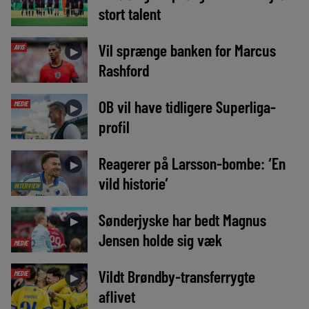
stort talent
Vil sprænge banken for Marcus
AVIS
►
Rashford
OB vil have tidligere Superliga-
MEDIE
►
profil
Reagerer på Larsson-bombe: ‘En
►
vild historie’
INTERVIEW
Sønderjyske har bedt Magnus
►
Jensen holde sig væk
MEDIE
Vildt Brøndby-transferrygte
MEDIE
►
aflivet