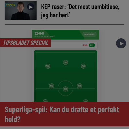
KEP raser: ‘Det mest uambitiøse,
NYHEDER
►
jeg har hørt’
TIPSBLADET SPECIAL
►
Superliga-spil: Kan du drafte et perfekt
hold?