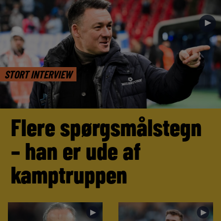
►
STORT INTERVIEW
Flere spørgsmålstegn
– han er ude af
kamptruppen
►
►