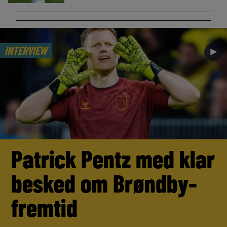
INTERVIEW
►
Patrick Pentz med klar
besked om Brøndby-
fremtid