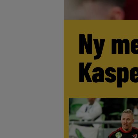
Ny me
Kaspe