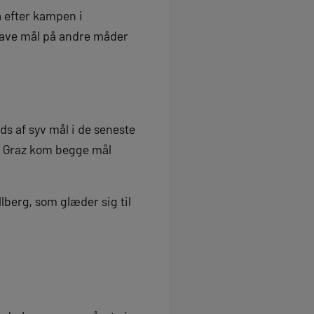
å efter kampen i
 lave mål på andre måder
ds af syv mål i de seneste
m Graz kom begge mål
llberg, som glæder sig til