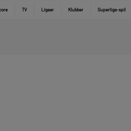
core
TV
Ligaer
Klubber
Superliga-spil