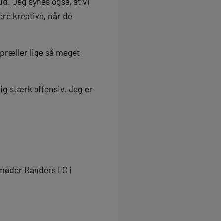
ud. Jeg synes også, at vi
ere kreative, når de
præller lige så meget
lig stærk offensiv. Jeg er
 møder Randers FC i