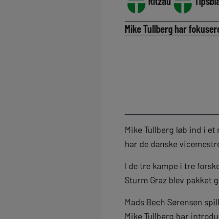
Ritzau
Tipsbl
Mike Tullberg har fokuser
Mike Tullberg løb ind i e
har de danske vicemestre
I de tre kampe i tre fors
Sturm Graz blev pakket 
Mads Bech Sørensen spiller
Mike Tullberg har introd