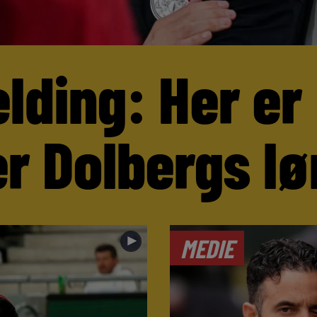
lding: Her er
r Dolbergs lø
►
MEDIE