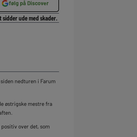
følg på Discover
rt sidder ude med skader.
n siden nedturen i Farum
de østrigske mestre fra
aften.
t positiv over det, som