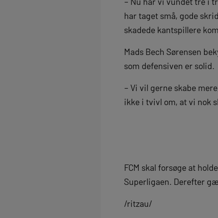
– Nu har vi vundet tre i t
har taget små, gode skrid
skadede kantspillere komm
Mads Bech Sørensen bekym
som defensiven er solid.
– Vi vil gerne skabe mere,
ikke i tvivl om, at vi nok 
FCM skal forsøge at hold
Superligaen. Derefter gæ
/ritzau/