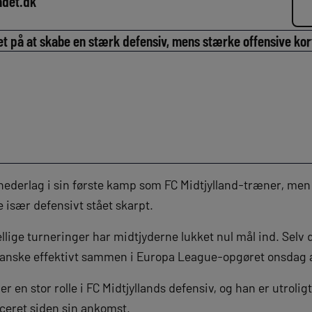
adet.dk
et på at skabe en stærk defensiv, mens stærke offensive ko
t nederlag i sin første kamp som FC Midtjylland-træner, me
 især defensivt stået skarpt.
kellige turneringer har midtjyderne lukket nul mål ind. Selv 
ganske effektivt sammen i Europa League-opgøret onsdag 
 en stor rolle i FC Midtjyllands defensiv, og han er utrolig
uceret siden sin ankomst.