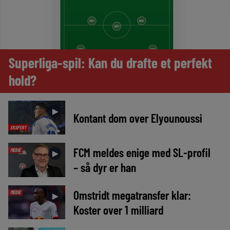
Superliga-spil: Kan du drafte et perfekt
hold?
►
Kontant dom over Elyounoussi
EKSPERT
FCM meldes enige med SL-profil
MEDIE
►
– så dyr er han
Omstridt megatransfer klar:
MEDIE
►
Koster over 1 milliard