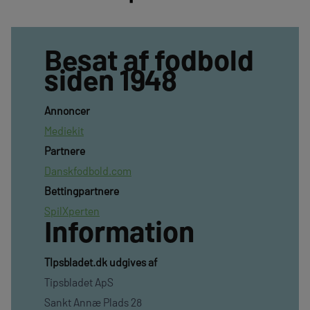
Besat af fodbold
siden 1948
Annoncer
Mediekit
Partnere
Danskfodbold.com
Bettingpartnere
SpilXperten
Information
TIpsbladet.dk udgives af
Tipsbladet ApS
Sankt Annæ Plads 28