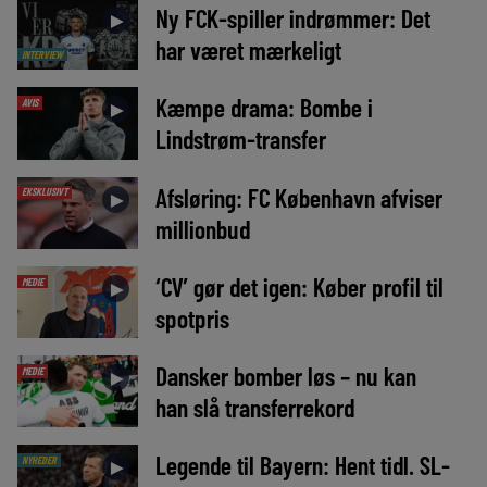
Ny FCK-spiller indrømmer: Det
►
har været mærkeligt
INTERVIEW
Kæmpe drama: Bombe i
AVIS
►
Lindstrøm-transfer
Afsløring: FC København afviser
EKSKLUSIVT
►
millionbud
‘CV’ gør det igen: Køber profil til
MEDIE
►
spotpris
Dansker bomber løs – nu kan
MEDIE
►
han slå transferrekord
Legende til Bayern: Hent tidl. SL-
NYHEDER
►