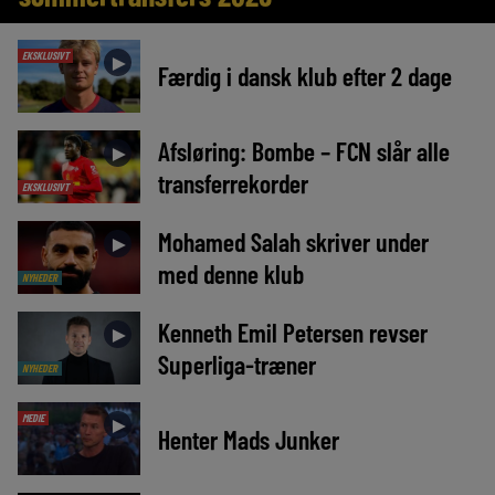
EKSKLUSIVT
►
Færdig i dansk klub efter 2 dage
Afsløring: Bombe – FCN slår alle
►
transferrekorder
EKSKLUSIVT
Mohamed Salah skriver under
►
med denne klub
NYHEDER
Kenneth Emil Petersen revser
►
Superliga-træner
NYHEDER
MEDIE
►
Henter Mads Junker