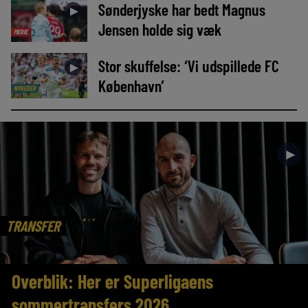
Sønderjyske har bedt Magnus
►
Jensen holde sig væk
MEDIE
Stor skuffelse: ‘Vi udspillede FC
►
København’
NYHEDER
►
TRANSFER
Overblik: Her er Superligaens
sommertransfers 2026