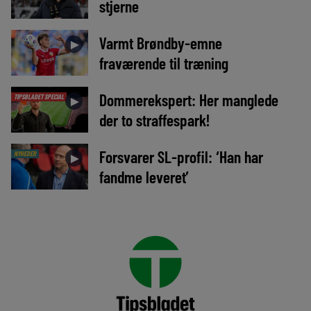
stjerne
Varmt Brøndby-emne
►
fraværende til træning
Dommerekspert: Her manglede
TIPSBLADET SPECIAL
►
der to straffespark!
Forsvarer SL-profil: ‘Han har
NYHEDER
►
fandme leveret’