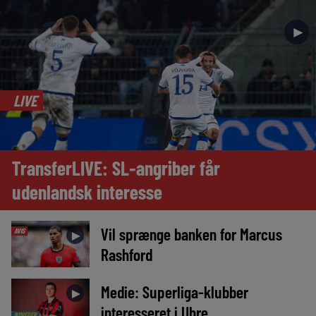
►
LIVE
TransferLIVE: SL-angriber får
udenlandsk interesse
Vil sprænge banken for Marcus
AVIS
►
Rashford
Medie: Superliga-klubber
►
interesseret i Uhre
NYHEDER