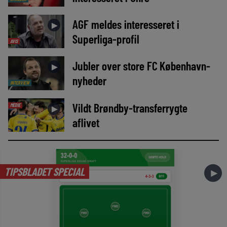
AGF meldes interesseret i
►
Superliga-profil
AVIS
Jubler over store FC København-
►
nyheder
INTERVIEW
Vildt Brøndby-transferrygte
MEDIE
►
aflivet
TIPSBLADET SPECIAL
►