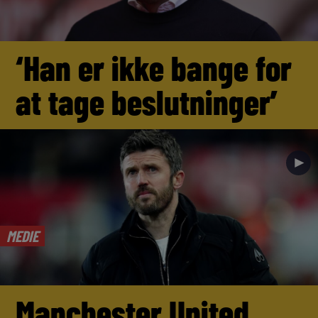
‘Han er ikke bange for
at tage beslutninger’
►
MEDIE
Manchester United