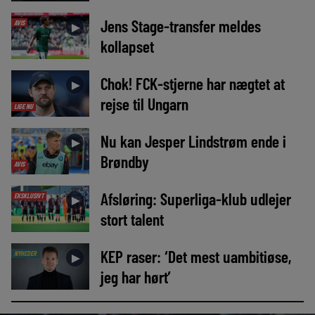
Jens Stage-transfer meldes
AVIS
►
kollapset
Chok! FCK-stjerne har nægtet at
►
rejse til Ungarn
LIGE NU
Nu kan Jesper Lindstrøm ende i
►
Brøndby
AVIS
Afsløring: Superliga-klub udlejer
EKSKLUSIVT
►
stort talent
KEP raser: ‘Det mest uambitiøse,
NYHEDER
►
jeg har hørt’