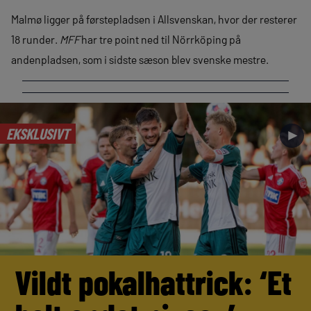
Malmø ligger på førstepladsen i Allsvenskan, hvor der resterer
18 runder.
MFF
har tre point ned til Nörrköping på
andenpladsen, som i sidste sæson blev svenske mestre.
EKSKLUSIVT
►
Vildt pokalhattrick: ‘Et