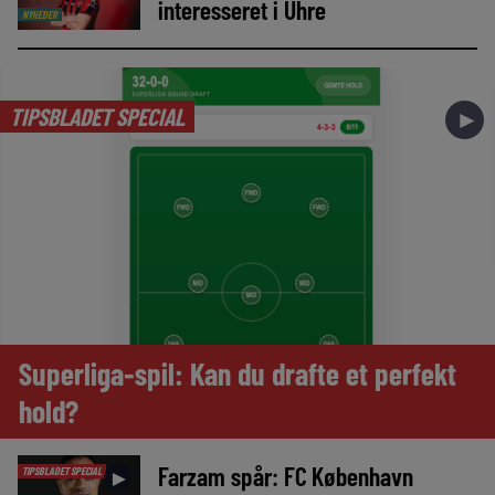
interesseret i Uhre
NYHEDER
TIPSBLADET SPECIAL
►
Superliga-spil: Kan du drafte et perfekt
hold?
Farzam spår: FC København
TIPSBLADET SPECIAL
►