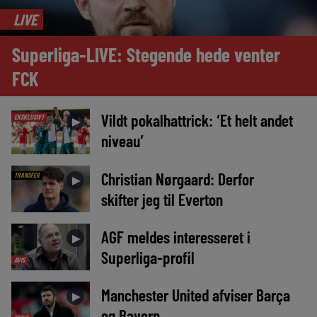
LIVE
Superliga-LIVE: Stegende hede venter
FCK
Vildt pokalhattrick: ‘Et helt andet
EKSKLUSIVT
►
niveau’
Christian Nørgaard: Derfor
TRANSFER
►
skifter jeg til Everton
AGF meldes interesseret i
►
Superliga-profil
AVIS
Manchester United afviser Barça
►
og Bayern