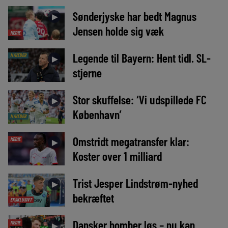
Sønderjyske har bedt Magnus
►
Jensen holde sig væk
MEDIE
Legende til Bayern: Hent tidl. SL-
NYHEDER
►
stjerne
Stor skuffelse: ‘Vi udspillede FC
►
København’
NYHEDER
Omstridt megatransfer klar:
MEDIE
►
Koster over 1 milliard
Trist Jesper Lindstrøm-nyhed
►
bekræftet
EKSKLUSIVT
Dansker bomber løs – nu kan
MEDIE
►