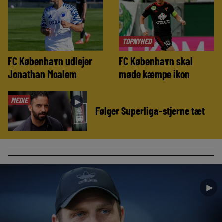
TOPNYHED
FC København udlejer
FC København skal
Jonathan Moalem
møde kæmpe ikon
MEDIE
►
Følger Superliga-stjerne tæt
►