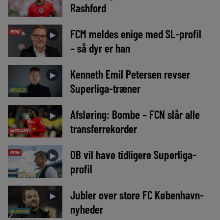
Rashford
FCM meldes enige med SL-profil
MEDIE
►
– så dyr er han
Kenneth Emil Petersen revser
►
Superliga-træner
NYHEDER
Afsløring: Bombe – FCN slår alle
►
transferrekorder
EKSKLUSIVT
OB vil have tidligere Superliga-
MEDIE
►
profil
Jubler over store FC København-
►
nyheder
INTERVIEW