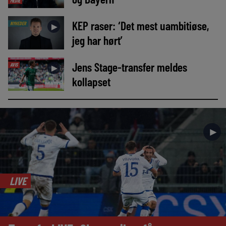
MEDIE
KEP raser: ‘Det mest uambitiøse,
NYHEDER
►
jeg har hørt’
Jens Stage-transfer meldes
AVIS
►
kollapset
►
LIVE