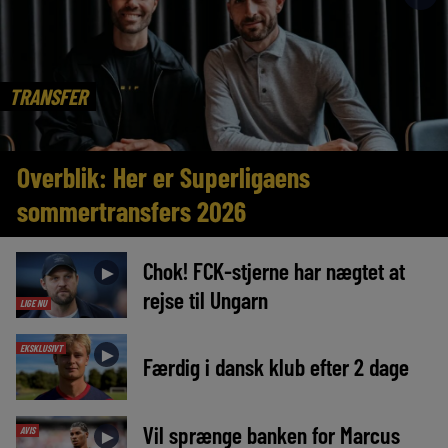
TRANSFER
Overblik: Her er Superligaens
sommertransfers 2026
Chok! FCK-stjerne har nægtet at
►
rejse til Ungarn
LIGE NU
EKSKLUSIVT
►
Færdig i dansk klub efter 2 dage
Vil sprænge banken for Marcus
AVIS
►