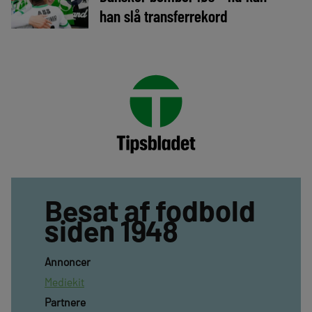
han slå transferrekord
Besat af fodbold
siden 1948
Annoncer
Mediekit
Partnere