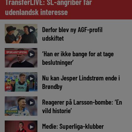
TransferLIVE: SL-angriber får
udenlandsk interesse
Derfor blev ny AGF-profil
►
udskiftet
‘Han er ikke bange for at tage
TIPSBLADET SPECIAL
►
beslutninger’
Nu kan Jesper Lindstrøm ende i
►
Brøndby
AVIS
Reagerer på Larsson-bombe: ‘En
►
vild historie’
INTERVIEW
Medie: Superliga-klubber
►