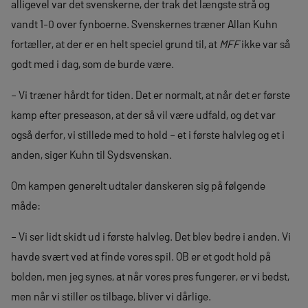
alligevel var det svenskerne, der trak det længste strå og
vandt 1-0 over fynboerne. Svenskernes træner Allan Kuhn
fortæller, at der er en helt speciel grund til, at
MFF
ikke var så
godt med i dag, som de burde være.
– Vi træner hårdt for tiden. Det er normalt, at når det er første
kamp efter preseason, at der så vil være udfald, og det var
også derfor, vi stillede med to hold – et i første halvleg og et i
anden, siger Kuhn til Sydsvenskan.
Om kampen generelt udtaler danskeren sig på følgende
måde:
– Vi ser lidt skidt ud i første halvleg. Det blev bedre i anden. Vi
havde svært ved at finde vores spil. OB er et godt hold på
bolden, men jeg synes, at når vores pres fungerer, er vi bedst,
men når vi stiller os tilbage, bliver vi dårlige.