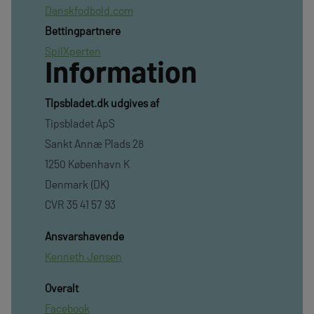
Danskfodbold.com
Bettingpartnere
SpilXperten
Information
TIpsbladet.dk udgives af
Tipsbladet ApS
Sankt Annæ Plads 28
1250 København K
Denmark (DK)
CVR 35 41 57 93
Ansvarshavende
Kenneth Jensen
Overalt
Facebook