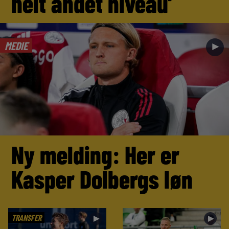
helt andet niveau’
MEDIE
►
Ny melding: Her er
Kasper Dolbergs løn
TRANSFER
►
►