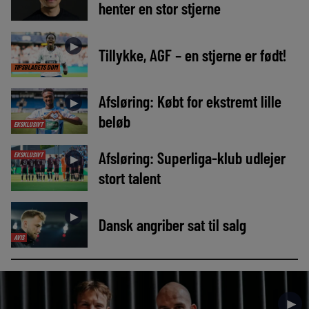
henter en stor stjerne
►
Tillykke, AGF – en stjerne er født!
TIPSBLADETS DOM
Afsløring: Købt for ekstremt lille
►
beløb
EKSKLUSIVT
Afsløring: Superliga-klub udlejer
EKSKLUSIVT
►
stort talent
►
Dansk angriber sat til salg
AVIS
►