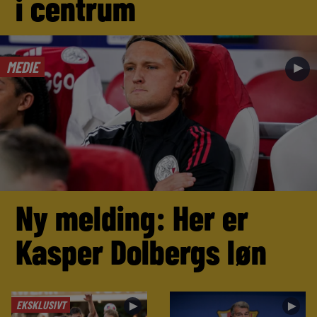
i centrum
MEDIE
►
Ny melding: Her er
Kasper Dolbergs løn
EKSKLUSIVT
►
►