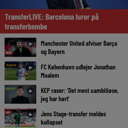
TransferLIVE: Barcelona lurer på
transferbombe
Manchester United afviser Barça
►
og Bayern
MEDIE
FC København udlejer Jonathan
TRANSFER
►
Moalem
KEP raser: ‘Det mest uambitiøse,
NYHEDER
►
jeg har hørt’
Jens Stage-transfer meldes
AVIS
►
kollapset