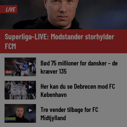
LIVE
Superliga-LIVE: Modstander storhylder
FCM
Bød 75 millioner for dansker – de
►
kræver 135
MEDIE
Her kan du se Debrecen mod FC
►
København
Tre vender tilbage for FC
►
Midtjylland
NYHEDER