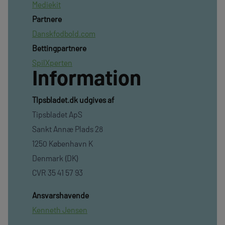
Mediekit
Partnere
Danskfodbold.com
Bettingpartnere
SpilXperten
Information
TIpsbladet.dk udgives af
Tipsbladet ApS
Sankt Annæ Plads 28
1250 København K
Denmark (DK)
CVR 35 41 57 93
Ansvarshavende
Kenneth Jensen