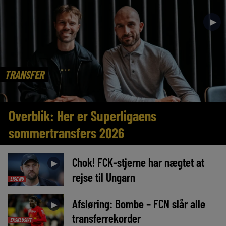
►
TRANSFER
Overblik: Her er Superligaens
sommertransfers 2026
Chok! FCK-stjerne har nægtet at
►
rejse til Ungarn
LIGE NU
Afsløring: Bombe – FCN slår alle
►
transferrekorder
EKSKLUSIVT