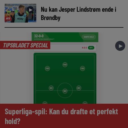
Nu kan Jesper Lindstrøm ende i
►
Brøndby
AVIS
TIPSBLADET SPECIAL
►
Superliga-spil: Kan du drafte et perfekt
hold?