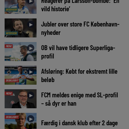
Reagerer på Larsson-bombe: ‘En
►
vild historie’
INTERVIEW
Jubler over store FC København-
►
nyheder
INTERVIEW
OB vil have tidligere Superliga-
MEDIE
►
profil
Afsløring: Købt for ekstremt lille
►
beløb
EKSKLUSIVT
FCM meldes enige med SL-profil
MEDIE
►
– så dyr er han
EKSKLUSIVT
►
Færdig i dansk klub efter 2 dage