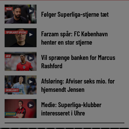
MEDIE
►
Følger Superliga-stjerne tæt
Farzam spår: FC København
TIPSBLADET SPECIAL
►
henter en stor stjerne
Vil sprænge banken for Marcus
AVIS
►
Rashford
Afsløring: Afviser seks mio. for
►
hjemsendt Jensen
EKSKLUSIVT
Medie: Superliga-klubber
►
interesseret i Uhre
NYHEDER