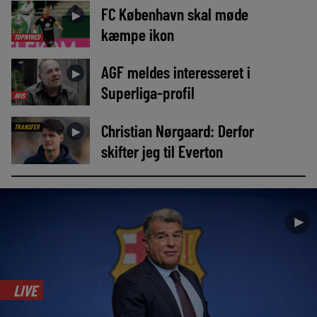
FC København skal møde
►
kæmpe ikon
TOPNYHED
AGF meldes interesseret i
►
Superliga-profil
AVIS
Christian Nørgaard: Derfor
TRANSFER
►
skifter jeg til Everton
►
LIVE