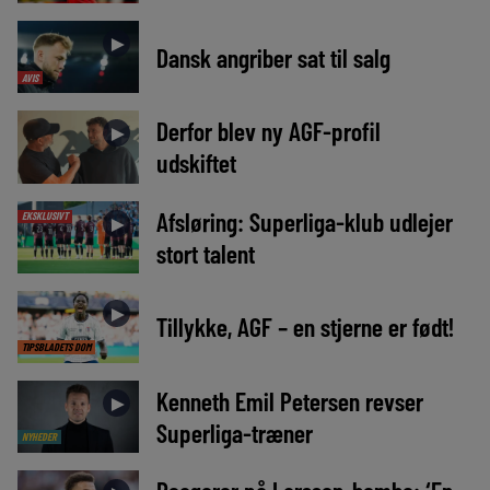
►
Dansk angriber sat til salg
AVIS
Derfor blev ny AGF-profil
►
udskiftet
Afsløring: Superliga-klub udlejer
EKSKLUSIVT
►
stort talent
►
Tillykke, AGF – en stjerne er født!
TIPSBLADETS DOM
Kenneth Emil Petersen revser
►
Superliga-træner
NYHEDER