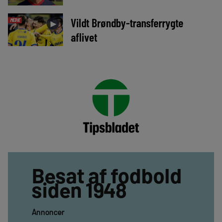
Vildt Brøndby-transferrygte
MEDIE
►
aflivet
Besat af fodbold
siden 1948
Annoncer