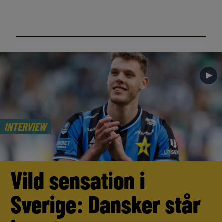
►
INTERVIEW
Vild sensation i
Sverige: Dansker står