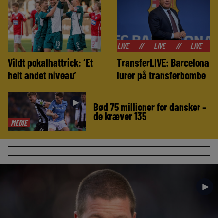
//
LIVE
//
LIVE
//
LIVE
//
LIVE
Vildt pokalhattrick: ‘Et
TransferLIVE: Barcelona
helt andet niveau’
lurer på transferbombe
►
Bød 75 millioner for dansker –
de kræver 135
MEDIE
►