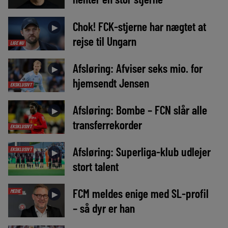
Chok! FCK-stjerne har nægtet at
►
rejse til Ungarn
LIGE NU
Afsløring: Afviser seks mio. for
►
hjemsendt Jensen
EKSKLUSIVT
Afsløring: Bombe – FCN slår alle
►
transferrekorder
EKSKLUSIVT
Afsløring: Superliga-klub udlejer
EKSKLUSIVT
►
stort talent
FCM meldes enige med SL-profil
MEDIE
►
– så dyr er han