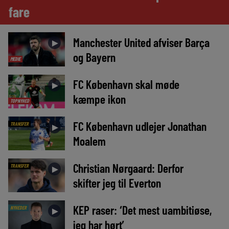
fare
Manchester United afviser Barça
►
og Bayern
MEDIE
FC København skal møde
►
kæmpe ikon
TOPNYHED
FC København udlejer Jonathan
TRANSFER
►
Moalem
Christian Nørgaard: Derfor
TRANSFER
►
skifter jeg til Everton
KEP raser: ‘Det mest uambitiøse,
NYHEDER
►
jeg har hørt’