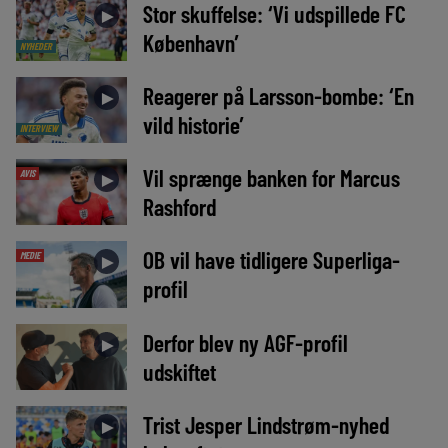
Stor skuffelse: ‘Vi udspillede FC
►
København’
NYHEDER
Reagerer på Larsson-bombe: ‘En
►
vild historie’
INTERVIEW
Vil sprænge banken for Marcus
AVIS
►
Rashford
OB vil have tidligere Superliga-
MEDIE
►
profil
Derfor blev ny AGF-profil
►
udskiftet
Trist Jesper Lindstrøm-nyhed
►