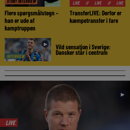
STORT INTERVIEW
//
LIVE
//
LIVE
//
LIVE
//
LIVE
Flere spørgsmålstegn –
TransferLIVE: Derfor er
han er ude af
kæmpetransfer i fare
kamptruppen
►
Vild sensation i Sverige:
Dansker står i centrum
INTERVIEW
►
LIVE