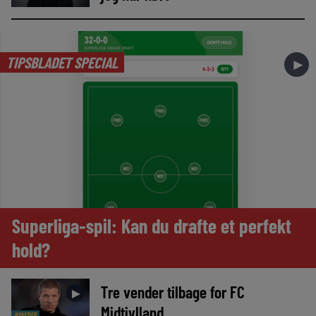
TIPSBLADET SPECIAL
►
Superliga-spil: Kan du drafte et perfekt
hold?
Tre vender tilbage for FC
►
Midtjylland
NYHEDER