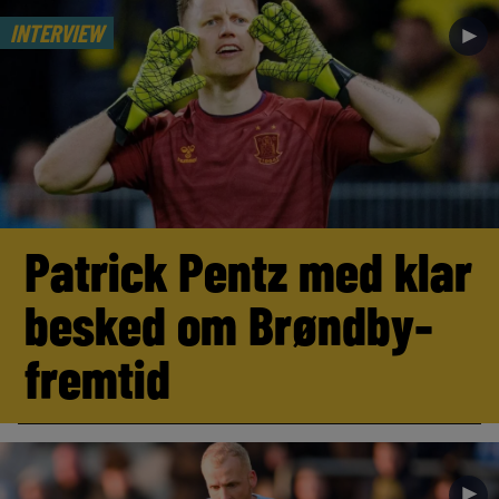
INTERVIEW
►
Patrick Pentz med klar
besked om Brøndby-
fremtid
►