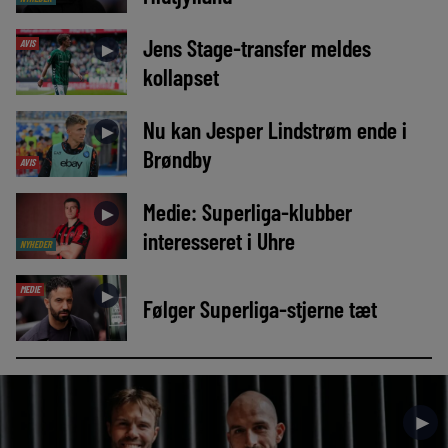
Jens Stage-transfer meldes
AVIS
►
kollapset
Nu kan Jesper Lindstrøm ende i
►
Brøndby
AVIS
Medie: Superliga-klubber
►
interesseret i Uhre
NYHEDER
MEDIE
►
Følger Superliga-stjerne tæt
►