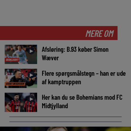
MERE OM
Afsløring: B.93 køber Simon
►
Wæver
EKSKLUSIVT
Flere spørgsmålstegn – han er ude
►
af kamptruppen
STORT INTERVIEW
Her kan du se Bohemians mod FC
►
Midtjylland