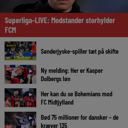
Superliga-LIVE: Modstander storhylder
FCM
TRANSFER
Sønderjyske-spiller tæt på skifte
Ny melding: Her er Kasper
MEDIE
►
Dolbergs løn
Her kan du se Bohemians mod
►
FC Midtjylland
Bød 75 millioner for dansker – de
►
kræver 135
MEDIE