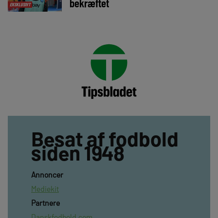
bekræftet
EKSKLUSIVT
Besat af fodbold
siden 1948
Annoncer
Mediekit
Partnere
Danskfodbold.com