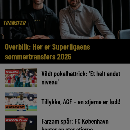
TRANSFER
Overblik: Her er Superligaens
sommertransfers 2026
Vildt pokalhattrick: ‘Et helt andet
EKSKLUSIVT
►
niveau’
►
Tillykke, AGF – en stjerne er født!
TIPSBLADETS DOM
Farzam spår: FC København
TIPSBLADET SPECIAL
►
henter en stor stjerne