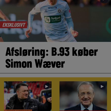
EKSKLUSIVT
Afsløring: B.93 køber
Simon Wæver
►
►