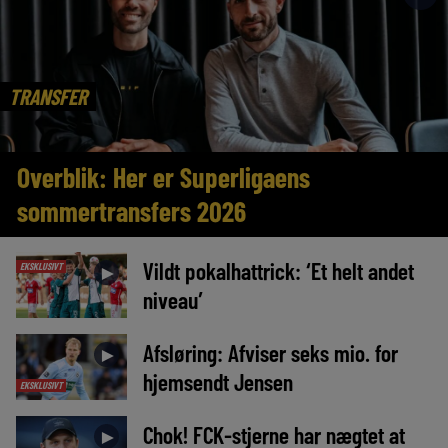
TRANSFER
Overblik: Her er Superligaens
sommertransfers 2026
Vildt pokalhattrick: ‘Et helt andet
EKSKLUSIVT
►
niveau’
Afsløring: Afviser seks mio. for
►
hjemsendt Jensen
EKSKLUSIVT
Chok! FCK-stjerne har nægtet at
►