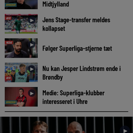
Midtjylland
NYHEDER
Jens Stage-transfer meldes
AVIS
►
kollapset
MEDIE
►
Følger Superliga-stjerne tæt
Nu kan Jesper Lindstrøm ende i
►
Brøndby
AVIS
Medie: Superliga-klubber
►
interesseret i Uhre
NYHEDER
►