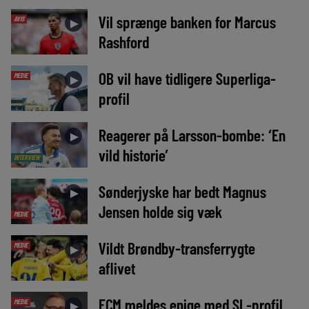
Vil sprænge banken for Marcus
AVIS
►
Rashford
OB vil have tidligere Superliga-
MEDIE
►
profil
Reagerer på Larsson-bombe: ‘En
►
vild historie’
INTERVIEW
Sønderjyske har bedt Magnus
►
Jensen holde sig væk
MEDIE
Vildt Brøndby-transferrygte
MEDIE
►
aflivet
FCM meldes enige med SL-profil
MEDIE
►