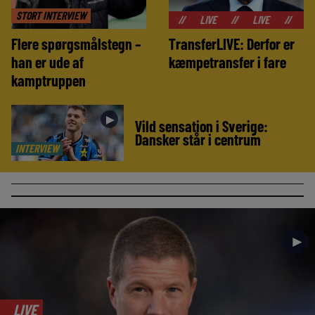
STORT INTERVIEW
//
LIVE
//
LIVE
//
LIVE
//
Flere spørgsmålstegn –
TransferLIVE: Derfor er
han er ude af
kæmpetransfer i fare
kamptruppen
►
Vild sensation i Sverige:
Dansker står i centrum
INTERVIEW
►
LIVE