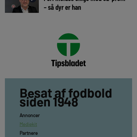
– så dyr er han
Besat af fodbold
siden 1948
Annoncer
Mediekit
Partnere