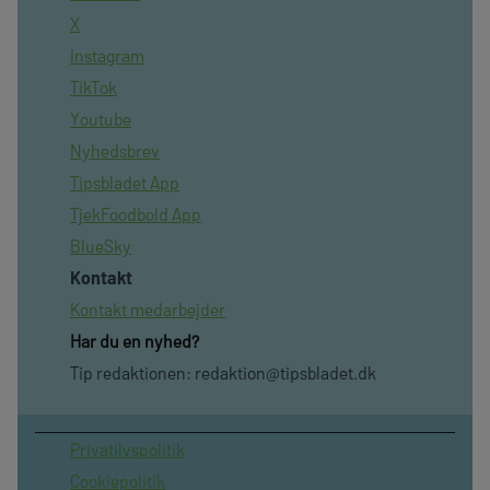
X
Instagram
TikTok
Youtube
Nyhedsbrev
Tipsbladet App
TjekFoodbold App
BlueSky
Kontakt
Kontakt medarbejder
Har du en nyhed?
Tip redaktionen:
redaktion@tipsbladet.dk
Privatilvspolitik
Cookiepolitik