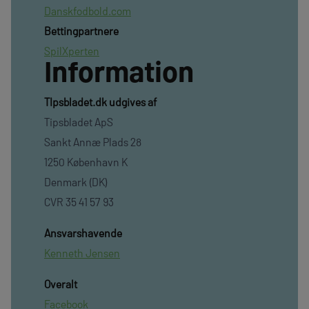
Danskfodbold.com
Bettingpartnere
SpilXperten
Information
TIpsbladet.dk udgives af
Tipsbladet ApS
Sankt Annæ Plads 28
1250 København K
Denmark (DK)
CVR 35 41 57 93
Ansvarshavende
Kenneth Jensen
Overalt
Facebook