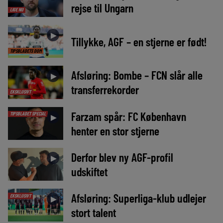
rejse til Ungarn
LIGE NU
►
Tillykke, AGF – en stjerne er født!
TIPSBLADETS DOM
Afsløring: Bombe – FCN slår alle
►
transferrekorder
EKSKLUSIVT
Farzam spår: FC København
TIPSBLADET SPECIAL
►
henter en stor stjerne
Derfor blev ny AGF-profil
►
udskiftet
Afsløring: Superliga-klub udlejer
EKSKLUSIVT
►
stort talent