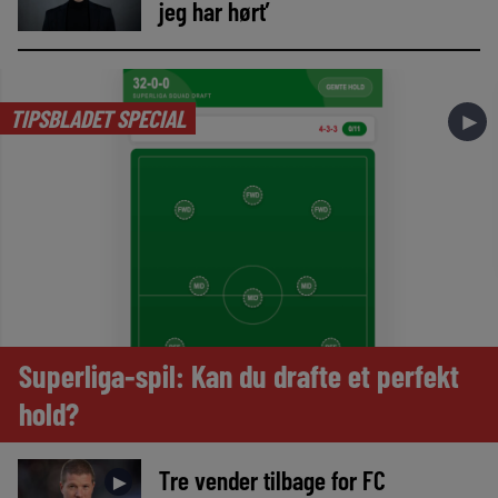
jeg har hørt’
TIPSBLADET SPECIAL
►
Superliga-spil: Kan du drafte et perfekt
hold?
Tre vender tilbage for FC
►