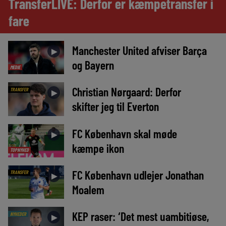
TransferLIVE: Derfor er kæmpetransfer i
fare
Manchester United afviser Barça
►
og Bayern
MEDIE
Christian Nørgaard: Derfor
TRANSFER
►
skifter jeg til Everton
FC København skal møde
►
kæmpe ikon
TOPNYHED
FC København udlejer Jonathan
TRANSFER
►
Moalem
KEP raser: ‘Det mest uambitiøse,
NYHEDER
►