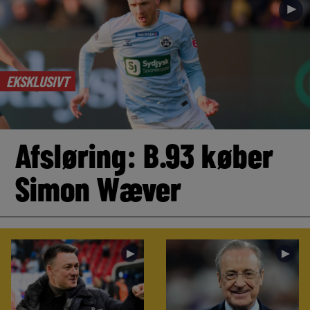
►
EKSKLUSIVT
Afsløring: B.93 køber
Simon Wæver
►
►