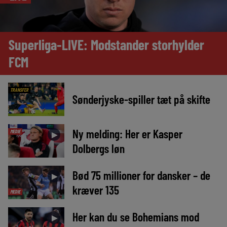
Superliga-LIVE: Modstander storhylder
FCM
TRANSFER
Sønderjyske-spiller tæt på skifte
Ny melding: Her er Kasper
MEDIE
►
Dolbergs løn
Bød 75 millioner for dansker – de
►
kræver 135
MEDIE
Her kan du se Bohemians mod
►