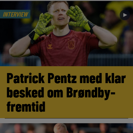
INTERVIEW
►
Patrick Pentz med klar
besked om Brøndby-
fremtid