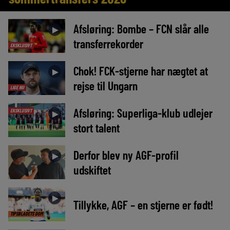
Afsløring: Bombe – FCN slår alle
►
transferrekorder
EKSKLUSIVT
Chok! FCK-stjerne har nægtet at
►
rejse til Ungarn
LIGE NU
Afsløring: Superliga-klub udlejer
EKSKLUSIVT
►
stort talent
Derfor blev ny AGF-profil
►
udskiftet
►
Tillykke, AGF – en stjerne er født!
TIPSBLADETS DOM