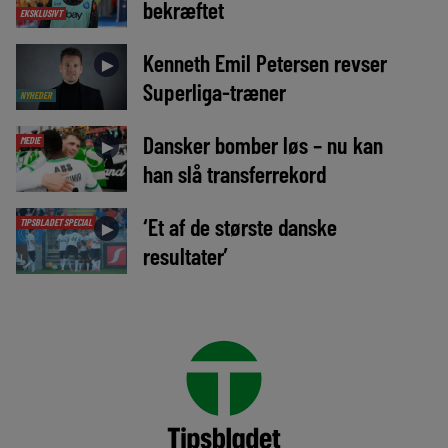
bekræftet
EKSKLUSIVT
Kenneth Emil Petersen revser
►
Superliga-træner
NYHEDER
Dansker bomber løs – nu kan
MEDIE
►
han slå transferrekord
‘Et af de største danske
TIPSBLADET SPECIAL
►
resultater’