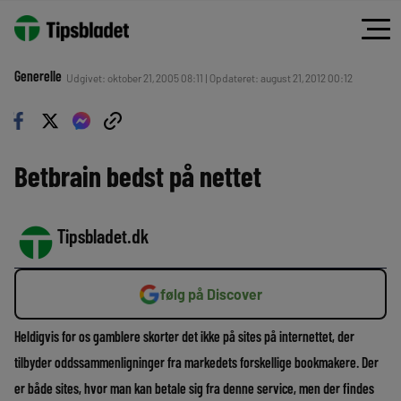
Generelle
Udgivet: oktober 21, 2005 08:11 | Opdateret: august 21, 2012 00:12
Betbrain bedst på nettet
Tipsbladet.dk
følg på Discover
Heldigvis for os gamblere skorter det ikke på sites på internettet, der
tilbyder oddssammenligninger fra markedets forskellige bookmakere. Der
er både sites, hvor man kan betale sig fra denne service, men der findes