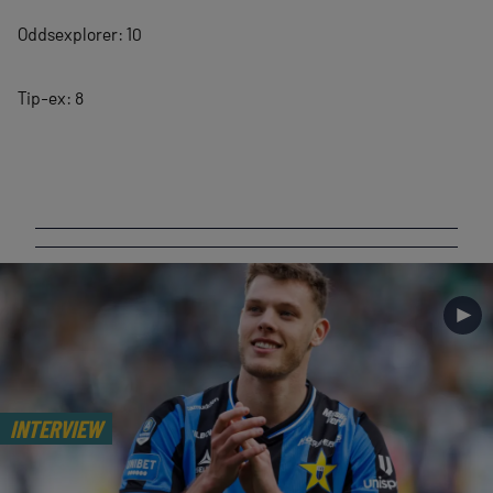
Oddsexplorer: 10
Tip-ex: 8
►
INTERVIEW