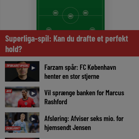
Superliga-spil: Kan du drafte et perfekt
hold?
Farzam spår: FC København
TIPSBLADET SPECIAL
►
henter en stor stjerne
Vil sprænge banken for Marcus
AVIS
►
Rashford
Afsløring: Afviser seks mio. for
►
hjemsendt Jensen
EKSKLUSIVT