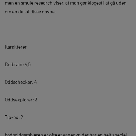
men en smule research viser, at man gør klogest i at gå uden
om en del af disse navne.
Karakterer
Betbrain: 4,5
Oddschecker: 4
Oddsexplorer: 3
Tip-ex: 2
Fodboldgambleren er ofte et vanedyr, der har en helt speciel