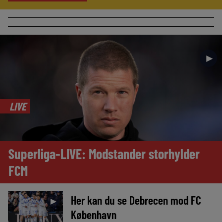
►
LIVE
Superliga-LIVE: Modstander storhylder
FCM
Her kan du se Debrecen mod FC
►
København