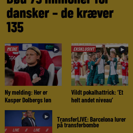
dansker – de kræver
135
MEDIE
EKSKLUSIVT
►
►
Ny melding: Her er
Vildt pokalhattrick: ‘Et
Kasper Dolbergs løn
helt andet niveau’
►
TransferLIVE: Barcelona lurer
på transferbombe
//
LIVE
//
LIVE
//
LIVE
//
LIVE
//
LIVE
//
LIVE