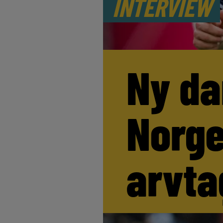
INTERVIEW
Ny da
Norge
arvta