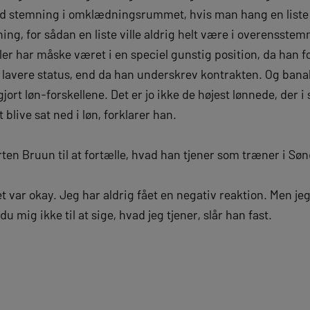
god stemning i omklædningsrummet, hvis man hang en liste
ning, for sådan en liste ville aldrig helt være i overensste
ller har måske været i en speciel gunstig position, da han 
en lavere status, end da han underskrev kontrakten. Og banalt
gjort løn-forskellene. Det er jo ikke de højest lønnede, der i 
live sat ned i løn, forklarer han.
ten Bruun til at fortælle, hvad han tjener som træner i Søn
t var okay. Jeg har aldrig fået en negativ reaktion. Men jeg
 du mig ikke til at sige, hvad jeg tjener, slår han fast.