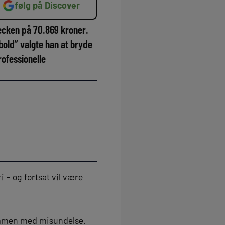
følg på Discover
hecken på 70.869 kroner.
bold” valgte han at bryde
rofessionelle
– og fortsat vil være
ammen med misundelse.