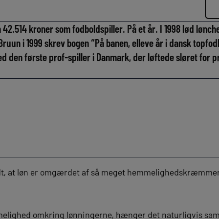
n 42.514 kroner som fodboldspiller. På et år. I 1998 lød lønc
ruun i 1999 skrev bogen “På banen, elleve år i dansk topfod
 den første prof-spiller i Danmark, der løftede sløret for p
dt, at løn er omgærdet af så meget hemmelighedskræmmeri 
mmelighed omkring lønningerne, hænger det naturligvis s