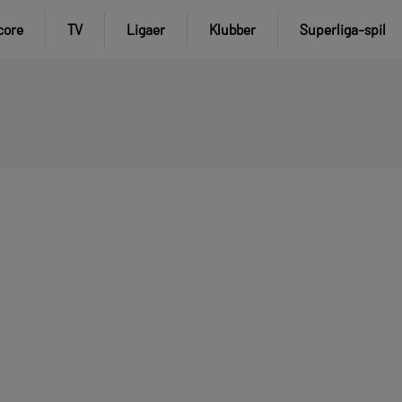
core
TV
Ligaer
Klubber
Superliga-spil