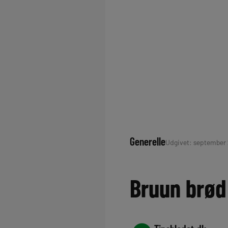
Generelle
Udgivet: september 2
Bruun brød