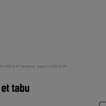
9, 2005 10:16 | Opdateret: august 21, 2012 00:09
 et tabu