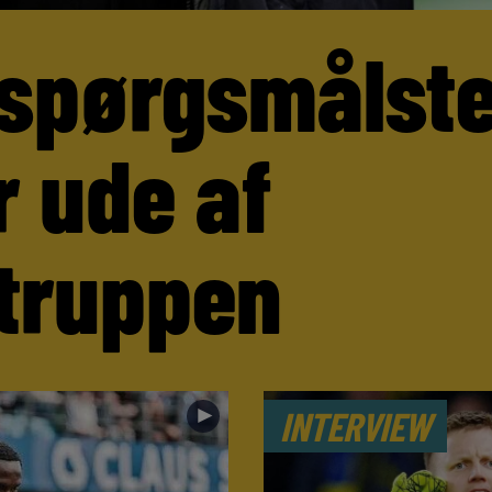
 spørgsmålst
r ude af
truppen
►
INTERVIEW