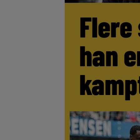
Flere
han e
kamp