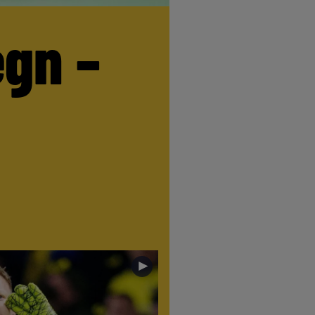
egn –
►