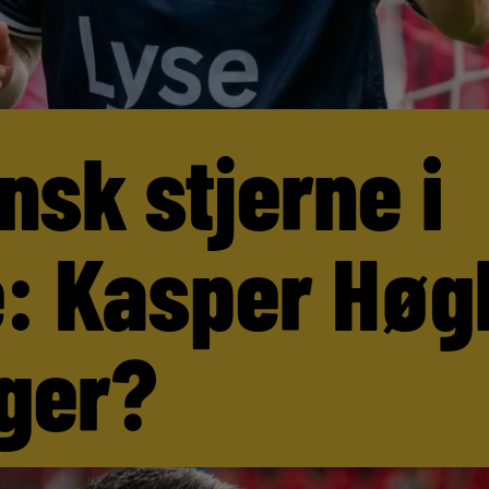
nsk stjerne i
: Kasper Høg
ger?