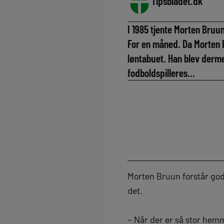
Tipsbladet.dk
I 1985 tjente Morten Bruu
For en måned. Da Morten B
løntabuet. Han blev dermed
fodboldspilleres…
Morten Bruun forstår go
det.
– Når der er så stor he