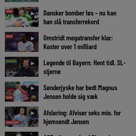
Dansker bomber løs – nu kan
MEDIE
►
han slå transferrekord
Omstridt megatransfer klar:
MEDIE
►
Koster over 1 milliard
Legende til Bayern: Hent tidl. SL-
NYHEDER
►
stjerne
Sønderjyske har bedt Magnus
►
Jensen holde sig væk
MEDIE
Afsløring: Afviser seks mio. for
►
hjemsendt Jensen
EKSKLUSIVT