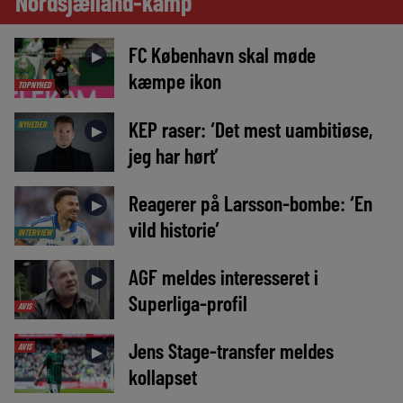
Nordsjælland-kamp
FC København skal møde
►
kæmpe ikon
TOPNYHED
KEP raser: ‘Det mest uambitiøse,
NYHEDER
►
jeg har hørt’
Reagerer på Larsson-bombe: ‘En
►
vild historie’
INTERVIEW
AGF meldes interesseret i
►
Superliga-profil
AVIS
Jens Stage-transfer meldes
AVIS
►
kollapset