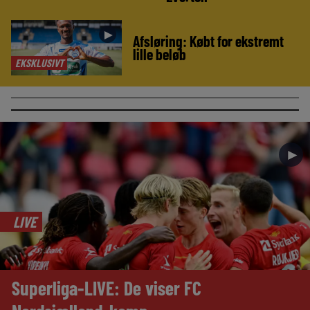
►
Afsløring: Købt for ekstremt
lille beløb
EKSKLUSIVT
►
LIVE
Superliga-LIVE: De viser FC