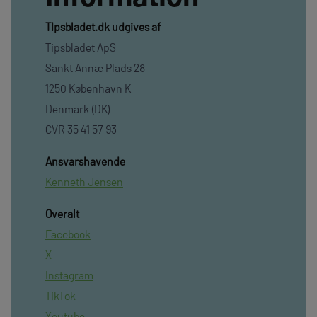
TIpsbladet.dk udgives af
Tipsbladet ApS
Sankt Annæ Plads 28
1250 København K
Denmark (DK)
CVR 35 41 57 93
Ansvarshavende
Kenneth Jensen
Overalt
Facebook
X
Instagram
TikTok
Youtube