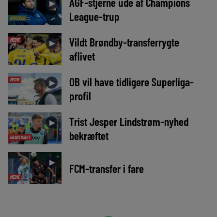
AGF-stjerne ude af Champions
►
League-trup
NYHEDER
Vildt Brøndby-transferrygte
MEDIE
►
aflivet
OB vil have tidligere Superliga-
MEDIE
►
profil
Trist Jesper Lindstrøm-nyhed
►
bekræftet
EKSKLUSIVT
►
FCM-transfer i fare
MEDIE