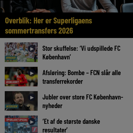
Overblik: Her er Superligaens
sommertransfers 2026
Stor skuffelse: ‘Vi udspillede FC
►
København’
NYHEDER
Afsløring: Bombe – FCN slår alle
►
transferrekorder
EKSKLUSIVT
Jubler over store FC København-
►
nyheder
INTERVIEW
‘Et af de største danske
TIPSBLADET SPECIAL
►
resultater’