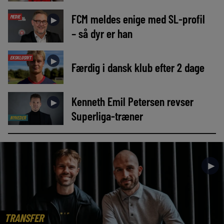
FCM meldes enige med SL-profil
MEDIE
►
– så dyr er han
EKSKLUSIVT
►
Færdig i dansk klub efter 2 dage
Kenneth Emil Petersen revser
►
Superliga-træner
NYHEDER
►
TRANSFER