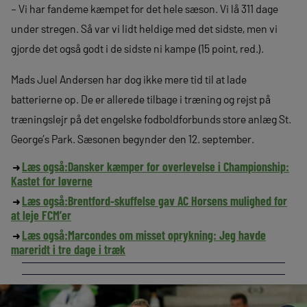
– Vi har fandeme kæmpet for det hele sæson. Vi lå 311 dage
under stregen. Så var vi lidt heldige med det sidste, men vi
gjorde det også godt i de sidste ni kampe (15 point, red.).
Mads Juel Andersen har dog ikke mere tid til at lade
batterierne op. De er allerede tilbage i træning og rejst på
træningslejr på det engelske fodboldforbunds store anlæg St.
George’s Park. Sæsonen begynder den 12. september.
Læs også:
Dansker kæmper for overlevelse i Championship:
Kastet for løverne
Læs også:
Brentford-skuffelse gav AC Horsens mulighed for
at leje FCM’er
Læs også:
Marcondes om misset oprykning: Jeg havde
mareridt i tre dage i træk