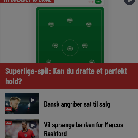
Superliga-spil: Kan du drafte et perfekt
hold?
►
Dansk angriber sat til salg
AVIS
Vil sprænge banken for Marcus
AVIS
►
Rashford