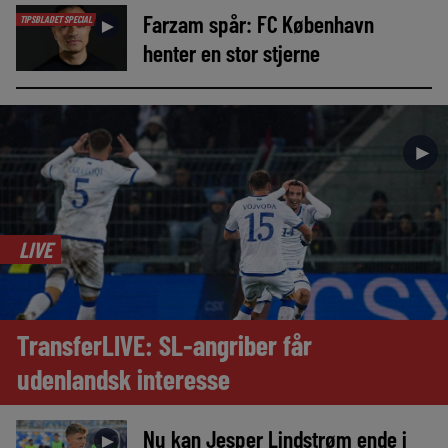
Farzam spår: FC København
TIPSBLADET SPECIAL
►
henter en stor stjerne
►
LIVE
TransferLIVE: SL-angriber får
udenlandsk interesse
Nu kan Jesper Lindstrøm ende i
►