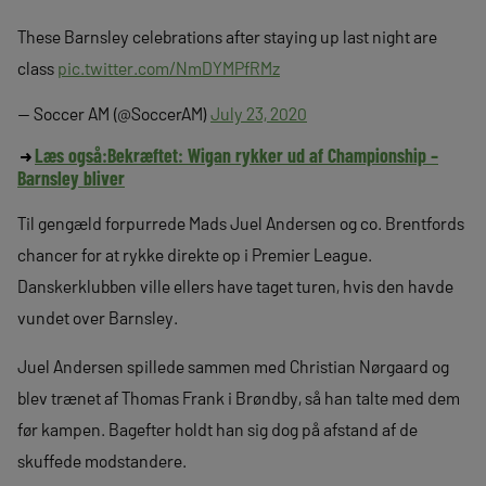
These Barnsley celebrations after staying up last night are
class
pic.twitter.com/NmDYMPfRMz
— Soccer AM (@SoccerAM)
July 23, 2020
Læs også:
Bekræftet: Wigan rykker ud af Championship –
Barnsley bliver
Til gengæld forpurrede Mads Juel Andersen og co. Brentfords
chancer for at rykke direkte op i Premier League.
Danskerklubben ville ellers have taget turen, hvis den havde
vundet over Barnsley.
Juel Andersen spillede sammen med Christian Nørgaard og
blev trænet af Thomas Frank i Brøndby, så han talte med dem
før kampen. Bagefter holdt han sig dog på afstand af de
skuffede modstandere.