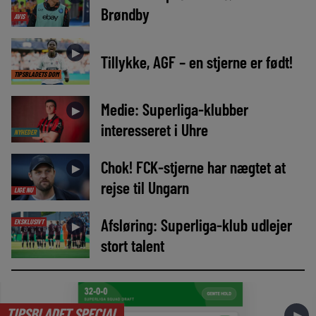
Brøndby
AVIS
►
Tillykke, AGF – en stjerne er født!
TIPSBLADETS DOM
Medie: Superliga-klubber
►
interesseret i Uhre
NYHEDER
Chok! FCK-stjerne har nægtet at
►
rejse til Ungarn
LIGE NU
Afsløring: Superliga-klub udlejer
EKSKLUSIVT
►
stort talent
TIPSBLADET SPECIAL
►