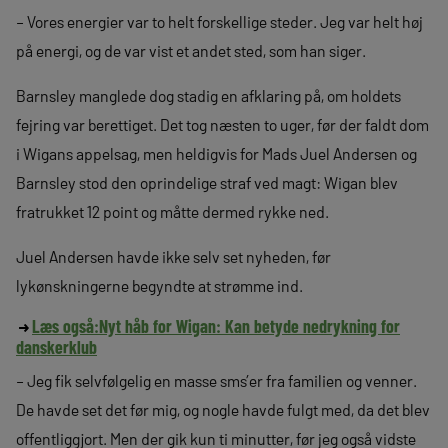
– Vores energier var to helt forskellige steder. Jeg var helt høj
på energi, og de var vist et andet sted, som han siger.
Barnsley manglede dog stadig en afklaring på, om holdets
fejring var berettiget. Det tog næsten to uger, før der faldt dom
i Wigans appelsag, men heldigvis for Mads Juel Andersen og
Barnsley stod den oprindelige straf ved magt: Wigan blev
fratrukket 12 point og måtte dermed rykke ned.
Juel Andersen havde ikke selv set nyheden, før
lykønskningerne begyndte at strømme ind.
Læs også:
Nyt håb for Wigan: Kan betyde nedrykning for
danskerklub
– Jeg fik selvfølgelig en masse sms’er fra familien og venner.
De havde set det før mig, og nogle havde fulgt med, da det blev
offentliggjort. Men der gik kun ti minutter, før jeg også vidste