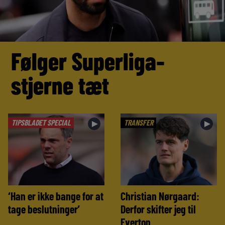
Følger Superliga-
stjerne tæt
TIPSBLADET SPECIAL
TRANSFER
►
►
‘Han er ikke bange for at
Christian Nørgaard:
tage beslutninger’
Derfor skifter jeg til
Everton