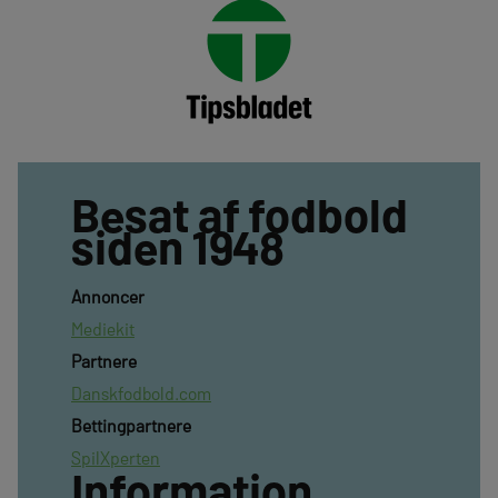
Besat af fodbold
siden 1948
Annoncer
Mediekit
Partnere
Danskfodbold.com
Bettingpartnere
SpilXperten
Information