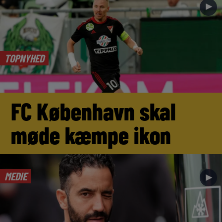
►
TOPNYHED
FC København skal
møde kæmpe ikon
MEDIE
►