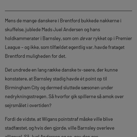
Mens de mange danskere i Brentford bukkede nakkerne i
skuffelse, jublede Mads Juel Andersen og hans
holdkammerater i Barnsley, som om
de
var rykket op i Premier
League – og ikke, som tilfældet egentlig var, havde frataget
Brentford muligheden for det.
Det undrede en lang række danske tv-seere, der kunne
konstatere, at Barnsley stadig havde ét point op til
Birmingham City og dermed sluttede sæsonen under
nedrykningsstregen. Så hvorfor gik spillerne så amok over
sejrsmålet i overtiden?
Fordi de vidste, at Wigans pointstraf måske ville blive
stadfæstet, og hvis den gjorde, ville Barnsley overleve
alligevel. Så Juel Andersen og co. gav den gas.