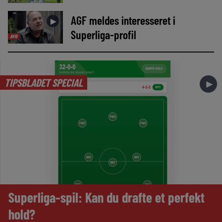
AGF meldes interesseret i
►
Superliga-profil
AVIS
TIPSBLADET SPECIAL
►
Superliga-spil: Kan du drafte et perfekt
hold?