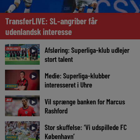
TransferLIVE: SL-angriber får
udenlandsk interesse
Afsløring: Superliga-klub udlejer
EKSKLUSIVT
►
stort talent
Medie: Superliga-klubber
►
interesseret i Uhre
NYHEDER
Vil sprænge banken for Marcus
AVIS
►
Rashford
Stor skuffelse: ‘Vi udspillede FC
►
København’
NYHEDER