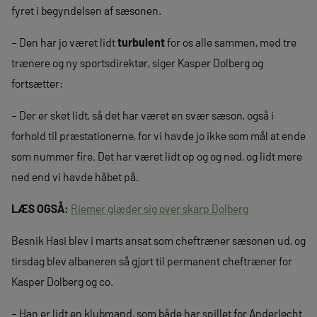
fyret i begyndelsen af sæsonen.
– Den har jo været lidt
turbulent
for os alle sammen, med tre
trænere og ny sportsdirektør, siger Kasper Dolberg og
fortsætter:
– Der er sket lidt, så det har været en svær sæson, også i
forhold til præstationerne, for vi havde jo ikke som mål at ende
som nummer fire. Det har været lidt op og og ned, og lidt mere
ned end vi havde håbet på.
LÆS OGSÅ:
Riemer glæder sig over skarp Dolberg
Besnik Hasi blev i marts ansat som cheftræner sæsonen ud, og
tirsdag blev albaneren så gjort til permanent cheftræner for
Kasper Dolberg og co.
– Han er lidt en klubmand, som både har spillet for Anderlecht