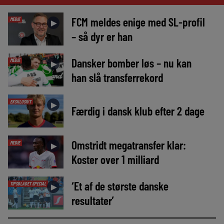
FCM meldes enige med SL-profil
MEDIE
►
– så dyr er han
Dansker bomber løs – nu kan
MEDIE
►
han slå transferrekord
EKSKLUSIVT
►
Færdig i dansk klub efter 2 dage
Omstridt megatransfer klar:
MEDIE
►
Koster over 1 milliard
‘Et af de største danske
TIPSBLADET SPECIAL
►
resultater’