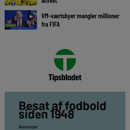
aflivet
VM-værtsbyer mangler millioner
►
fra FIFA
NYHEDER
Besat af fodbold
siden 1948
Annoncer