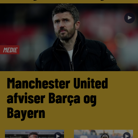
►
MEDIE
Manchester United
afviser Barça og
Bayern
►
►