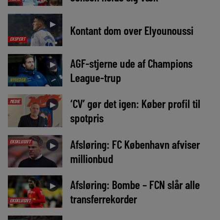
►
Kontant dom over Elyounoussi
EKSPERT
AGF-stjerne ude af Champions
►
League-trup
NYHEDER
‘CV’ gør det igen: Køber profil til
MEDIE
►
spotpris
Afsløring: FC København afviser
EKSKLUSIVT
►
millionbud
Afsløring: Bombe – FCN slår alle
►
transferrekorder
EKSKLUSIVT