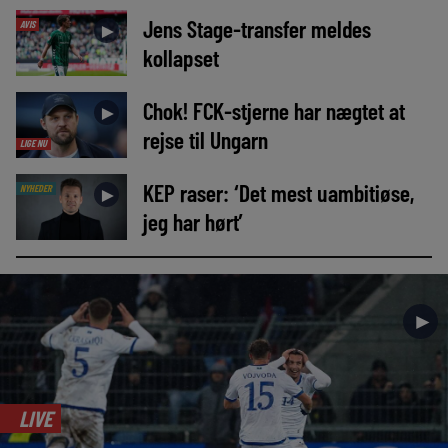
Jens Stage-transfer meldes
AVIS
►
kollapset
Chok! FCK-stjerne har nægtet at
►
rejse til Ungarn
LIGE NU
KEP raser: ‘Det mest uambitiøse,
NYHEDER
►
jeg har hørt’
►
LIVE