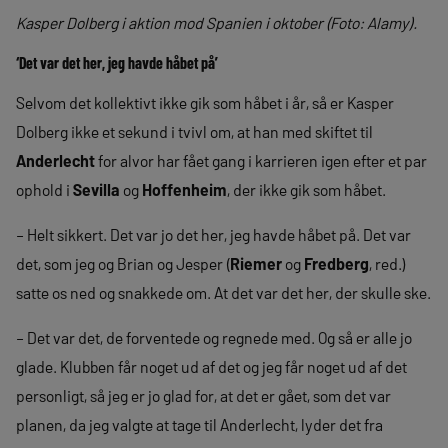
Kasper Dolberg i aktion mod Spanien i oktober (Foto: Alamy).
‘Det var det her, jeg havde håbet på’
Selvom det kollektivt ikke gik som håbet i år, så er Kasper
Dolberg ikke et sekund i tvivl om, at han med skiftet til
Anderlecht
for alvor har fået gang i karrieren igen efter et par
ophold i
Sevilla
og
Hoffenheim
, der ikke gik som håbet.
– Helt sikkert. Det var jo det her, jeg havde håbet på. Det var
det, som jeg og Brian og Jesper (
Riemer
og
Fredberg
, red.)
satte os ned og snakkede om. At det var det her, der skulle ske.
– Det var det, de forventede og regnede med. Og så er alle jo
glade. Klubben får noget ud af det og jeg får noget ud af det
personligt, så jeg er jo glad for, at det er gået, som det var
planen, da jeg valgte at tage til Anderlecht, lyder det fra