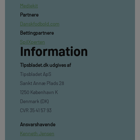
Mediekit
Partnere
Danskfodbold.com
Bettingpartnere
SpilXperten
Information
TIpsbladet.dk udgives af
Tipsbladet ApS
Sankt Annæ Plads 28
1250 København K
Denmark (DK)
CVR 35 41 57 93
Ansvarshavende
Kenneth Jensen