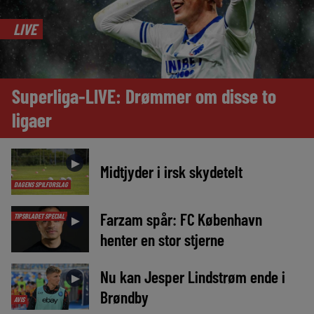
LIVE
Superliga-LIVE: Drømmer om disse to
ligaer
►
Midtjyder i irsk skydetelt
DAGENS SPILFORSLAG
Farzam spår: FC København
TIPSBLADET SPECIAL
►
henter en stor stjerne
Nu kan Jesper Lindstrøm ende i
►
Brøndby
AVIS