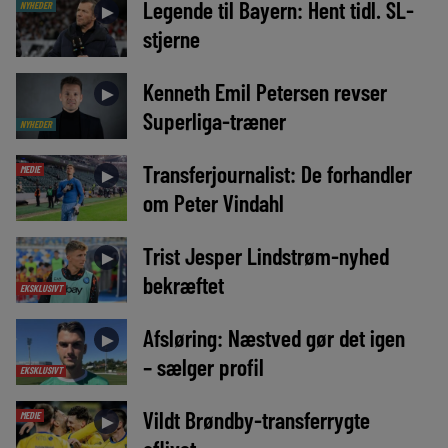
Legende til Bayern: Hent tidl. SL-
NYHEDER
►
stjerne
Kenneth Emil Petersen revser
►
Superliga-træner
NYHEDER
Transferjournalist: De forhandler
MEDIE
►
om Peter Vindahl
Trist Jesper Lindstrøm-nyhed
►
bekræftet
EKSKLUSIVT
Afsløring: Næstved gør det igen
►
– sælger profil
EKSKLUSIVT
Vildt Brøndby-transferrygte
MEDIE
►