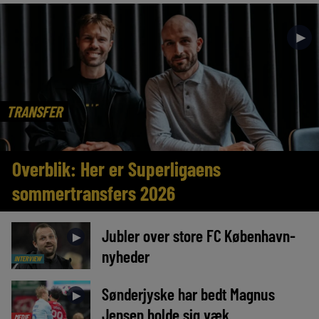
►
TRANSFER
Overblik: Her er Superligaens
sommertransfers 2026
Jubler over store FC København-
►
nyheder
INTERVIEW
Sønderjyske har bedt Magnus
►
Jensen holde sig væk
MEDIE