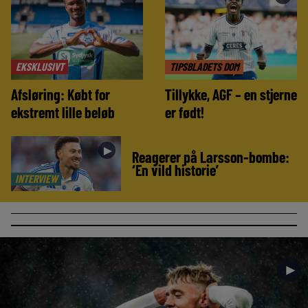
EKSKLUSIVT
TIPSBLADETS DOM
Afsløring: Købt for
Tillykke, AGF – en stjerne
ekstremt lille beløb
er født!
►
Reagerer på Larsson-bombe:
‘En vild historie’
INTERVIEW
►