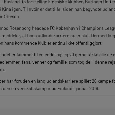
l i Rusland, to forskellige kinesiske klubber, Burinam United
ina igen. Til nytår er det ti år, siden han begyndte udlan
or Ottesen.
 mod Rosenborg headede FC København i Champions Leagu
 meddeler, at hans udlandskarriere nu er slut. Dermed lægg
men hans kommende klub er endnu ikke offentliggjort.
dlandet er kommet til en ende, og jeg vil gerne takke alle d
lemmer, fans, venner og familie, som tog del i denne rejs
am.
er har foruden en lang udlandskarriere spillet 28 kampe fo
 siden en venskabskamp mod Finland i januar 2016.