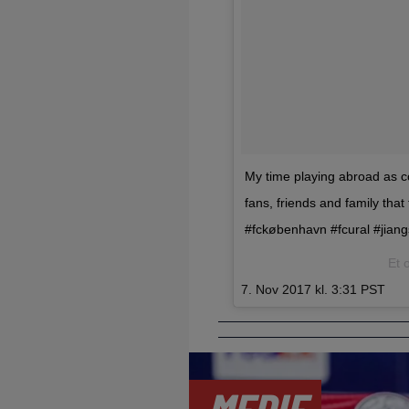
My time playing abroad as co
fans, friends and family tha
#fckøbenhavn #fcural #jian
Et 
7. Nov 2017 kl. 3:31 PST
MEDIE