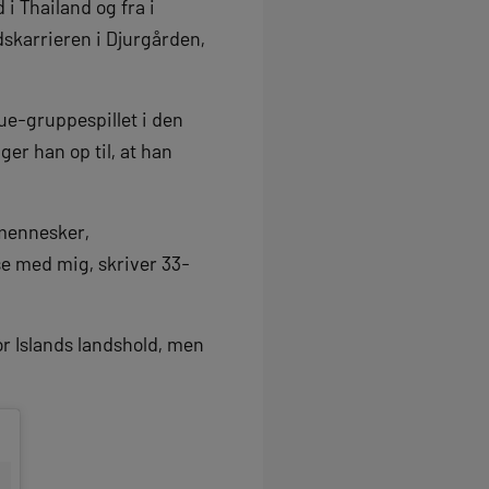
 i Thailand og fra i
dskarrieren i Djurgården,
e-gruppespillet i den
er han op til, at han
e mennesker,
e med mig, skriver 33-
r Islands landshold, men