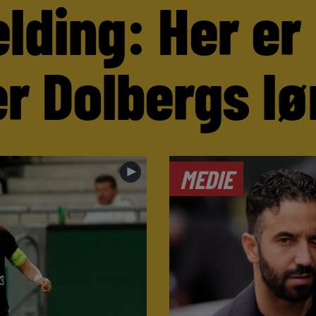
lding: Her er
r Dolbergs lø
►
MEDIE