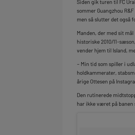
Siden gik turen til FC Ura
sommer Guangzhou R&F i K
men så slutter det også f
Manden, der med sit mål
historiske 2010/11-sæson,
vender hjem til Island, 
– Min tid som spiller i u
holdkammerater, stabsmed
årige Ottesen på Instagr
Den rutinerede midtstopp
har ikke været på banen