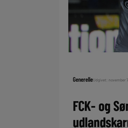
Generelle
Udgivet: november 7,
FCK- og Sø
udlandskar