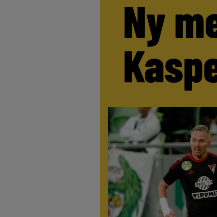
Ny me
Kaspe