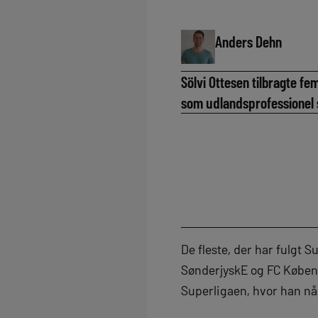
Anders Dehn
Sölvi Ottesen tilbragte fe
som udlandsprofessionel 
De fleste, der har fulgt 
SønderjyskE og FC Københ
Superligaen, hvor han nå