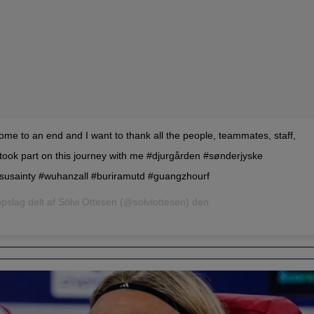
me to an end and I want to thank all the people, teammates, staff,
t took part on this journey with me #djurgården #sønderjyske
gsusainty #wuhanzall #buriramutd #guangzhourf
opslag delt af Sölvi Ottesen (@solviottesen) den