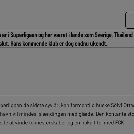
m år i Superligaen og har været i lande som Sverige, Thailand
slut. Hans kommende klub er dog endnu ukendt.
Superligaen de sidste syv år, kan formentlig huske Sölvi Ott
avn vil mindes islændingen med glæde. Den kontante stop
ede at vinde to mesterskaber og en pokaltitel med FCK.